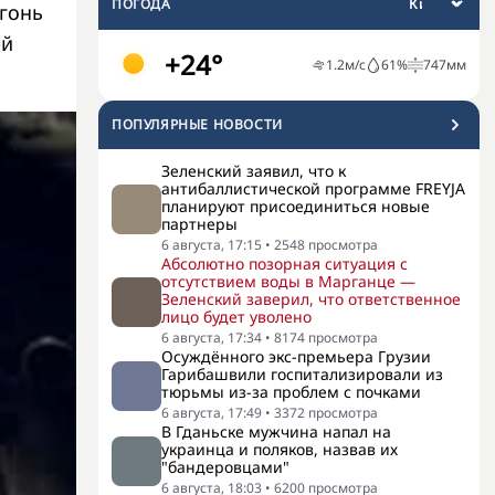
ПОГОДА
гонь
ей
+24°
1.2
м/с
61
%
747
мм
ПОПУЛЯРНЫЕ НОВОСТИ
Зеленский заявил, что к
антибаллистической программе FREYJA
планируют присоединиться новые
партнеры
6 августа, 17:15
•
2548
просмотра
Абсолютно позорная ситуация с
отсутствием воды в Марганце —
Зеленский заверил, что ответственное
лицо будет уволено
6 августа, 17:34
•
8174
просмотра
Осуждённого экс-премьера Грузии
Гарибашвили госпитализировали из
тюрьмы из-за проблем с почками
6 августа, 17:49
•
3372
просмотра
В Гданьске мужчина напал на
украинца и поляков, назвав их
"бандеровцами"
6 августа, 18:03
•
6200
просмотра