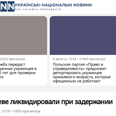
22222
просмотра
6 августа, 15:54
•
21963
просмотра
жба передаст
Польская партия «Право и
анные украинцев в
справедливость» предложит
0 лет для проверки
депортировать украинцев
та
призывного возраста, которые
официально не работают
еве ликвидировали при задержании
 15:19
•
11655
просмотра