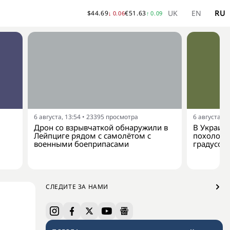
UK
EN
RU
$
44.69
€
51.63
↓
0.06
↑
0.09
6 августа, 13:54
•
23395
просмотра
6 августа, 1
Дрон со взрывчаткой обнаружили в
В Украину
Лейпциге рядом с самолётом с
похолода
военными боеприпасами
градусов
СЛЕДИТЕ ЗА НАМИ