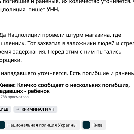
ь погибшие и раненые, их количество уточняется.
ацполиция, пишет
УНН.
а Нацполиции провели штурм магазина, где
шленник. Тот захватил в заложники людей и стре
ремя задержания. Перед этим с ним пытались
ворщики.
 нападавшего уточняется. Есть погибшие и ранены
Киеве: Кличко сообщает о нескольких погибших,
адавших - ребенок
12788 просмотров
КИЕВ
КРИМИНАЛ И ЧП
Национальная полиция Украины
Киев