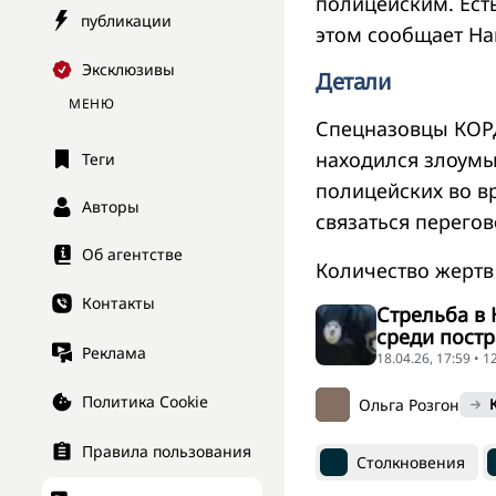
полицейским. Ест
публикации
этом сообщает Н
Эксклюзивы
Детали
МЕНЮ
Спецназовцы КОРД
находился злоумы
Теги
полицейских во в
Авторы
связаться перего
Об агентстве
Количество жертв
Контакты
Стрельба в 
среди постр
Реклама
18.04.26, 17:59 • 
Политика Cookie
Ольга Розгон
Правила пользования
Столкновения