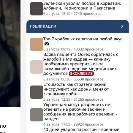
Зеленский уволил послов в Хорватии,
Албании, Черногории и Пакистане
6 августа, 18:10
•
2740
просмотра
ПУБЛИКАЦИИ
Топ-7 крабовых салатов на любой вкус
6 августа, 08:19
•
43332
просмотра
Вдова пациента Odrex обратилась с
жалобой в Минздрав — клинику
необходимо проверить из-за
возможной подделки медицинских
документов
ЭКСКЛЮЗИВ
6 августа, 06:30
•
55538
просмотра
Стоимость как стратегический
инструмент: как дроны меняют
экономику войны
5 августа, 12:55
•
81265
просмотра
Украинцам могут разрешить не
отвечать на рабочие звонки и
сообщения вне рабочего времени -
нардеп
4 августа, 17:53
•
98924
просмотра
 по
40 дней ударов по россии – военный