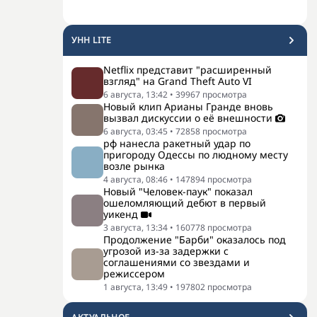
УНН LITE
Netflix представит "расширенный
взгляд" на Grand Theft Auto VI
6 августа, 13:42
•
39967
просмотра
Новый клип Арианы Гранде вновь
вызвал дискуссии о её внешности
6 августа, 03:45
•
72858
просмотра
рф нанесла ракетный удар по
пригороду Одессы по людному месту
возле рынка
4 августа, 08:46
•
147894
просмотра
Новый "Человек-паук" показал
ошеломляющий дебют в первый
уикенд
3 августа, 13:34
•
160778
просмотра
Продолжение "Барби" оказалось под
угрозой из-за задержки с
соглашениями со звездами и
режиссером
1 августа, 13:49
•
197802
просмотра