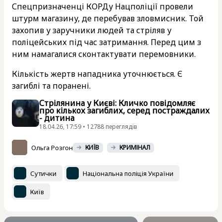
Спецпризначенці КОРДу Нацполіції провели
штурм магазину, де перебував зловмисник. Той
захопив у заручники людей та стріляв у
поліцейських під час затримання. Перед цим з
ним намагалися сконтактувати перемовники.
Кількість жертв нападника уточнюється. Є
загиблі та поранені.
Стрілянина у Києві: Кличко повідомляє
про кількох загиблих, серед постраждалих
- дитина
18.04.26, 17:59 • 12788 переглядiв
Ольга Розгон
КИЇВ
КРИМІНАЛ
Сутички
Національна поліція України
Київ