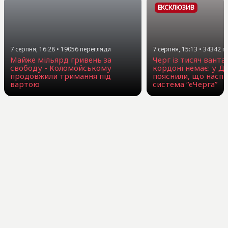
ЕКСКЛЮЗИВ
7 серпня, 16:28
•
19056
перегляди
7 серпня, 15:13
•
34342
п
Майже мільярд гривень за
Черг із тисяч ванта
свободу - Коломойському
кордоні немає: у Д
продовжили тримання під
пояснили, що наспр
вартою
система “єЧерга”