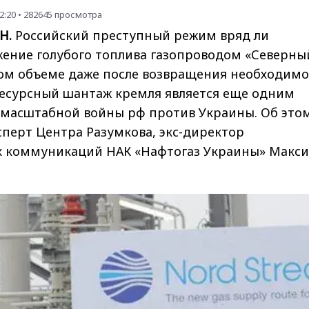
2:20
•
282645
просмотра
Н.
Российский преступный режим вряд ли
жение голубого топлива газопроводом «Северны
лном объеме даже после возвращения необходим
ресурсный шантаж кремля является еще одним
масштабной войны рф против Украины. Об это
сперт Центра Разумкова, экс-директор
 коммуникаций НАК «Нафтогаз Украины» Макс