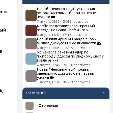
Новый "Человек-паук" установил
для
рекорд кассовых сборов за первую
неделю
7 августа, 05:35
•
65018
просмотра
Netflix представит "расширенный
ный
взгляд" на Grand Theft Auto VI
6 августа, 13:42
•
87416
просмотра
Новый клип Арианы Гранде вновь
вызвал дискуссии о её внешности
6 августа, 03:45
•
118819
просмотра
а
рф нанесла ракетный удар по
пригороду Одессы по людному месту
возле рынка
4 августа, 08:46
•
191926
просмотра
Новый "Человек-паук" показал
ошеломляющий дебют в первый
уикенд
3 августа, 13:34
•
202283
просмотра
%,
АКТУАЛЬНОЕ
Отопление