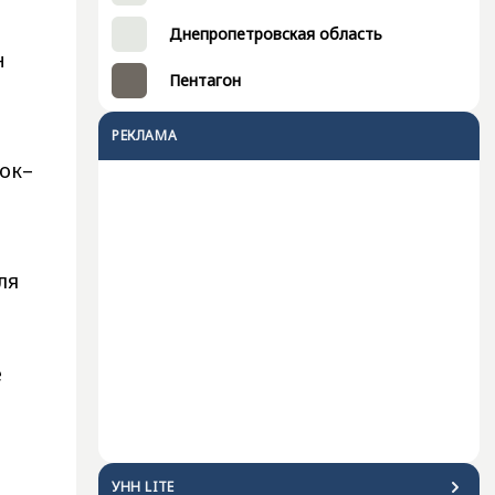
Днепропетровская область
н
Пентагон
РЕКЛАМА
ок–
ля
е
УНН LITE