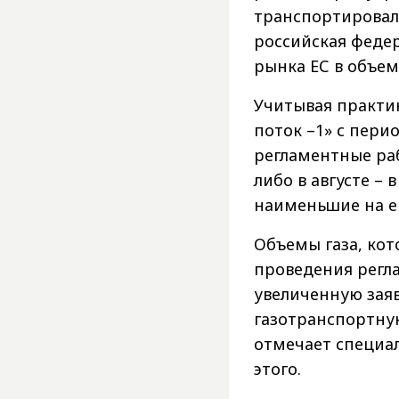
транспортировало
российская федер
рынка ЕС в объеме
Учитывая практи
поток –1» с пери
регламентные раб
либо в августе – 
наименьшие на е
Объемы газа, кот
проведения регл
увеличенную заяв
газотранспортную
отмечает специал
этого.