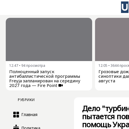
12:47
•
94
просмотра
12:05
•
3644
прос
Полноценный запуск
Грозовые дожд
антибаллистической программы
синоптики дал
Freyja запланирован на середину
августа
2027 года — Fire Point
РУБРИКИ
Дело "турбин
пытается по
Главная
помощь Укр
Политика