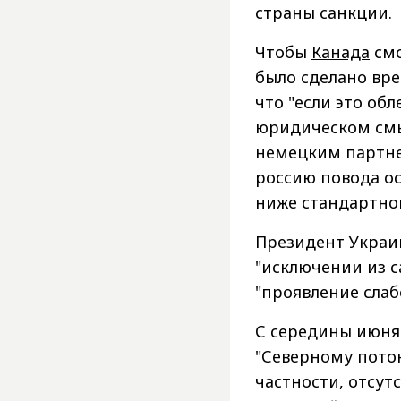
страны санкции.
Чтобы
Канада
смо
было сделано вре
что "если это об
юридическом смы
немецким партне
россию повода ос
ниже стандартног
Президент Украи
"исключении из с
"проявление слаб
С середины июня
"Северному поток
частности, отсут