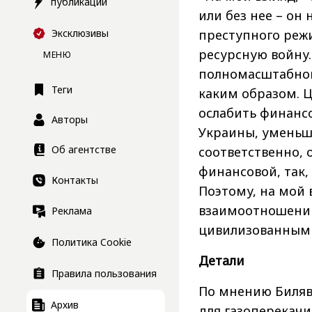
публикации
или без нее – он 
Эксклюзивы
преступного реж
ресурсную войну.
МЕНЮ
полномасштабног
Теги
каким образом. Ц
ослабить финанс
Авторы
Украины, уменьши
Об агентстве
соответственно, 
финансовой, так,
Контакты
Поэтому, на мой 
взаимоотношений 
Реклама
цивилизованным 
Политика Cookie
Детали
Правила пользования
По мнению Биляв
Архив
для газоперекач