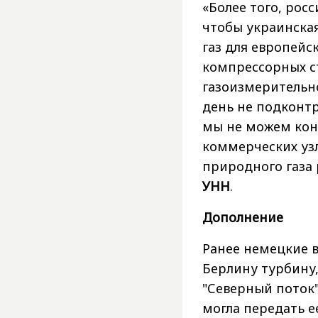
«Более того, рос
чтобы украинска
газ для европейс
компрессорных с
газоизмерительн
день не подконт
мы не можем кон
коммерческих узл
природного газа 
УНН
.
Дополнение
Ранее немецкие в
Берлину турбину
"Северный поток"
могла передать е