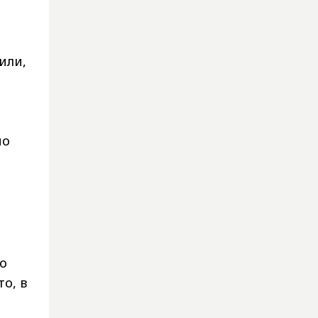
или,
но
о
о, в