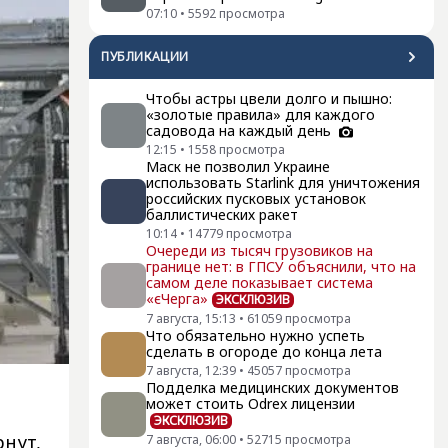
07:10
•
5592
просмотра
ПУБЛИКАЦИИ
Чтобы астры цвели долго и пышно:
«золотые правила» для каждого
садовода на каждый день
12:15
•
1558
просмотра
Маск не позволил Украине
использовать Starlink для уничтожения
российских пусковых установок
баллистических ракет
10:14
•
14779
просмотра
Очереди из тысяч грузовиков на
границе нет: в ГПСУ объяснили, что на
самом деле показывает система
«єЧерга»
ЭКСКЛЮЗИВ
7 августа, 15:13
•
61059
просмотра
Что обязательно нужно успеть
сделать в огороде до конца лета
7 августа, 12:39
•
45057
просмотра
Подделка медицинских документов
может стоить Odrex лицензии
ЭКСКЛЮЗИВ
рнут,
7 августа, 06:00
•
52715
просмотра