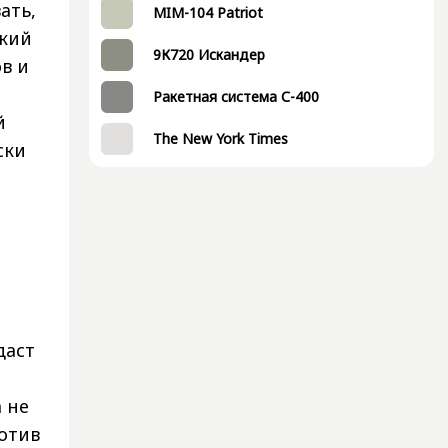
ать,
MIM-104 Patriot
ский
9К720 Искандер
в и
Ракетная система С-400
й
The New York Times
ски
даст
 не
отив