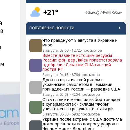
+21°
3
м/с
74
%
750
мм
й
ПОПУЛЯРНЫЕ НОВОСТИ
ой
Что празднуют 8 августа в Украине и
мире
м
8 августа, 03:00
•
12725
просмотра
Вместе давайте истощим ресурсы
России: фон дер Ляйен приветствовала
им
одобрение Сенатом США санкций
против РФ
8 августа, 04:15
•
8764
просмотра
Дрон со взрывчаткой рядом с
украинским самолётом в Германии
принадлежит России — разведка США
8 августа, 05:03
•
4204
просмотра
Отсутствие и меньший выбор товаров
в супермаркетах - склады "Форы"
уничтожены в результате атаки рф
8 августа, 06:00
•
6902
просмотра
Украина после встречи с США достигла
договорённости по вопросу ударов в
Чёрном море - Bloomberg