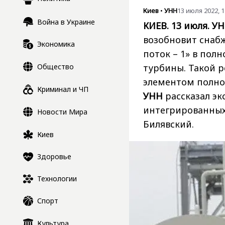
Киев
•
УНН
13 июля 2022, 1
Война в Украине
КИЕВ. 13 июля. УН
возобновит снаб
Экономика
поток – 1» в по
Общество
турбины. Такой 
элементом полно
Криминал и ЧП
УНН
рассказал эк
интегрированных
Новости Мира
Билявский.
Киев
Здоровье
Технологии
Спорт
Культура