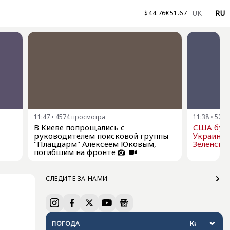
UK
RU
$
44.76
€
51.67
11:47
•
4574
просмотра
11:38
•
5232
В Киеве попрощались с
США буду
руководителем поисковой группы
Украине р
"Плацдарм" Алексеем Юковым,
Зеленски
погибшим на фронте
СЛЕДИТЕ ЗА НАМИ
ПОГОДА