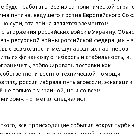
не будет работать. Все из-за политической страт
има путина, ведущего против Европейского Сою
 По сути, эта война является элементом
о вторжения российских войск в Украину. Объя
ель ресурсной войны российской федерации – э
овые возможности международных партнеров
ть их финансовую гибкость и стабильность, и,
ограничить, заблокировать поставки как
 собственно, и военно-технической помощи.
взгляд, россия избрала путь агрессии, эскалации
не только с Украиной, но и со всем
миром», - отметил специалист.
ского, все происходящие события вокруг турби
ивающих агрегатов компрессорной станции