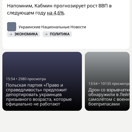
Напомним, Кабмин прогнозирует рост ВВП в
следующем году
на 4,6%
.
Украинские Национальные Новости
ЭКОНОМИКА
ПОЛИТИКА
15:54
•
2980
просмотра
13:54
•
10135
просмотра
Польская партия «Право и
справедливость» предложит
Дрон со взрывчатко
депортировать украинцев
обнаружили в Лейпц
призывного возраста, которые
самолётом с военн
официально не работают
боеприпасами