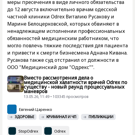
меры пресечения в виде личного обязательства
до 12 августа включительно врачам одесской
частной клиники Odrex Виталию Русакову и
Марине Белоцерковской, которых обвиняют в
ненадлежащем исполнении профессиональных
обязанностей медицинским работником, что
могло повлечь тяжкие последствия для пациента
и привести к смерти бизнесмена Аднана Кивана.
Русакова также суд отстранил от должности в
ООО "Медицинский дом "Одрекс"".
Вместо рассмотрения дела о
медицинской халатности врачей Odrex по
существу - новый раунд процессуальных
маневров
13.05.26, 11:49 • 103345 просмотров
Евгений Царенко
ЗДОРОВЬЕ
КРИМИНАЛ И ЧП
ПУБЛИКАЦИИ
StopOdrex
Odrex