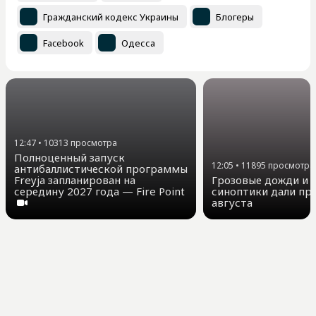
Гражданский кодекс Украины
Блогеры
Facebook
Одесса
12:47
•
10313
просмотра
Полноценный запуск
12:05
•
11895
просмотра
антибаллистической программы
Freyja запланирован на
Грозовые дожди и д
середину 2027 года — Fire Point
синоптики дали про
августа