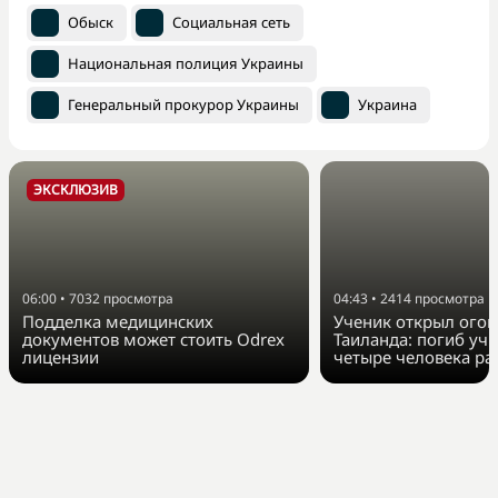
Обыск
Социальная сеть
Национальная полиция Украины
Генеральный прокурор Украины
Украина
ЭКСКЛЮЗИВ
06:00
•
7032
просмотра
04:43
•
2414
просмотра
Подделка медицинских
Ученик открыл огон
документов может стоить Odrex
Таиланда: погиб учи
лицензии
четыре человека р