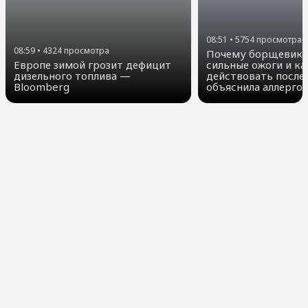
08:51
•
5754
просмотра
08:59
•
4324
просмотра
Почему борщевик 
Европе зимой грозит дефицит
сильные ожоги и ка
дизельного топлива —
действовать после
Bloomberg
объяснила аллергол