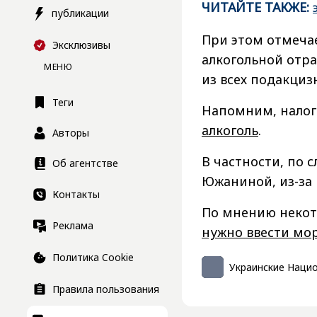
ЧИТАЙТЕ ТАКЖЕ:
публикации
При этом отмечае
Эксклюзивы
алкогольной отра
МЕНЮ
из всех подакциз
Теги
Напомним, налог
алкоголь
.
Авторы
В частности, по 
Об агентстве
Южаниной, из-за 
Контакты
По мнению некот
Реклама
нужно ввести мо
Политика Cookie
Украинские Наци
Правила пользования