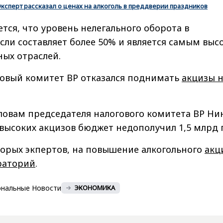
Эксперт рассказал о ценах на алкоголь в преддверии праздников
тся, что уровень нелегального оборота в
сли составляет более 50% и является самым выс
ных отраслей.
овый комитет ВР отказался поднимать
акцизы 
словам председателя налогового комитета ВР Ни
высоких акцизов бюджет недополучил 1,5 млрд 
орых экпертов, на повышение алкогольного
акц
раторий
.
ональные Новости
ЭКОНОМИКА