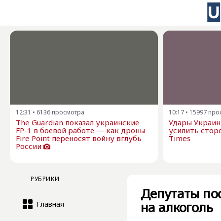
12:31
•
6136
просмотра
10:17
•
15997
про
The Guardian показал украинские
Удары Украин
FP-1 в боевой работе — как дроны
усилить стор
Fire Point переносят войну вглубь
Times
России
РУБРИКИ
Депутаты по
на алкоголь
Главная