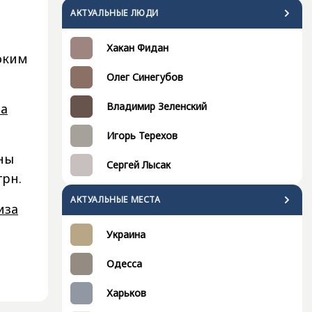
АКТУАЛЬНЫЕ ЛЮДИ
Хакан Фидан
оким
Олег Синегубов
Владимир Зеленский
на
Игорь Терехов
ны
Сергей Лысак
грн.
АКТУАЛЬНЫЕ МЕСТА
иза
Украина
Одесса
Харьков