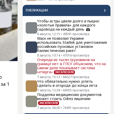
ПУБЛИКАЦИИ
Чтобы астры цвели долго и пышно:
«золотые правила» для каждого
садовода на каждый день
8 августа, 12:15
•
49591
просмотра
Маск не позволил Украине
использовать Starlink для уничтожения
российских пусковых установок
баллистических ракет
8 августа, 10:14
•
47016
просмотра
Очереди из тысяч грузовиков на
границе нет: в ГПСУ объяснили, что на
самом деле показывает система
«єЧерга»
ЭКСКЛЮЗИВ
о
7 августа, 15:13
•
86027
просмотра
Что обязательно нужно успеть
 за 1
сделать в огороде до конца лета
7 августа, 12:39
•
69055
просмотра
Подделка медицинских документов
может стоить Odrex лицензии
ЭКСКЛЮЗИВ
7 августа, 06:00
•
74491
просмотра