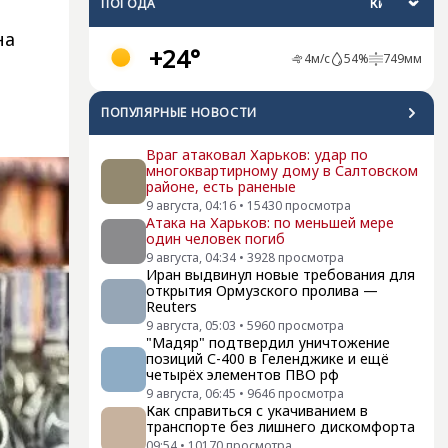
ПОГОДА
на
+24°
4
м/с
54
%
749
мм
ПОПУЛЯРНЫЕ НОВОСТИ
Враг атаковал Харьков: удар по
многоквартирному дому в Салтовском
районе, есть раненые
9 августа, 04:16
•
15430
просмотра
Атака на Харьков: по меньшей мере
один человек погиб
9 августа, 04:34
•
3928
просмотра
Иран выдвинул новые требования для
открытия Ормузского пролива —
Reuters
9 августа, 05:03
•
5960
просмотра
"Мадяр" подтвердил уничтожение
позиций С-400 в Геленджике и ещё
четырёх элементов ПВО рф
9 августа, 06:45
•
9646
просмотра
Как справиться с укачиванием в
транспорте без лишнего дискомфорта
09:54
•
10170
просмотра