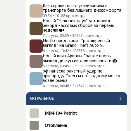
Как справиться с укачиванием в
транспорте без лишнего дискомфорта
09:54
•
10188
просмотра
Новый "Человек-паук" установил
рекорд кассовых сборов за первую
неделю
7 августа, 05:35
•
86897
просмотра
Netflix представит "расширенный
взгляд" на Grand Theft Auto VI
6 августа, 13:42
•
108356
просмотра
Новый клип Арианы Гранде вновь
вызвал дискуссии о её внешности
6 августа, 03:45
•
139093
просмотра
рф нанесла ракетный удар по
пригороду Одессы по людному месту
возле рынка
4 августа, 08:46
•
211642
просмотра
АКТУАЛЬНОЕ
MIM-104 Patriot
Отопление