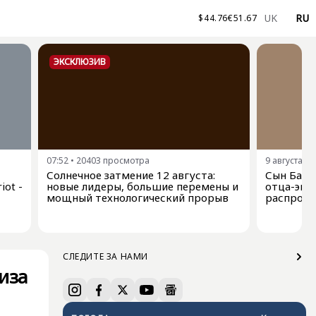
UK
RU
$
44.76
€
51.67
ЭКСКЛЮЗИВ
07:52
•
20403
просмотра
9 августа, 0
Солнечное затмение 12 августа:
Сын Байде
iot -
новые лидеры, большие перемены и
отца-экс
мощный технологический прорыв
распрост
СЛЕДИТЕ ЗА НАМИ
иза