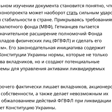
льном изучении документа становится понятно, чт
аконопроекта может наоборот
стать
сильным удар
 стабильности в стране. Прикрываясь требовани
алютного фонда (МВФ), Гетманцев пытается
значительное расширение полномочий Фонда
кладов физических лиц (ФГВФЛ) и сделать его
м». Его законодательная инициатива содержит
онституции Украины нормы, которые не только
ва вкладчиков, но и создают потенциальные
хемы для управления активами ликвидируемых
рочего фактически лишает вкладчиков, акционер
 собственности, а также делает невозможным их
с обжалованием действий ФГВФЛ при ликвидации
ает Конституцию Украины.