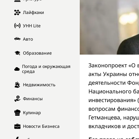
Лайфхаки
УНН Lite
Авто
Образование
Законопроект «О 
Погода и окружающая
среда
акты Украины отн
деятельности Фон
Недвижимость
Национального ба
Финансы
инвестирования»
вопросам финансо
Кулинар
Гетманцева, нару
вкладчиков и дос
Новости Бизнеса