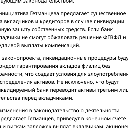
твующим законодательством.
инициатива Гетманцева предлагает существенное
а вкладчиков и кредиторов в случае ликвидации
вную защиту собственных средств. Если банк
кладчики не смогут обжаловать решение ФГВФЛ и
едливой выплаты компенсаций.
я законопроекта, ликвидационные процедуры буд
ондом гарантирования вкладов физлиц без
ачности, что создает условия для злоупотреблен
спределения активов. Не исключено, что будут
ликвидируемый банк переводит активы третьим ли
тельства перед вкладчиками.
изменения в законодательство о деятельности
редлагает Гетманцев, приведут в конечном счете 
 и рискам задержек выплат вкладчикам, акцион