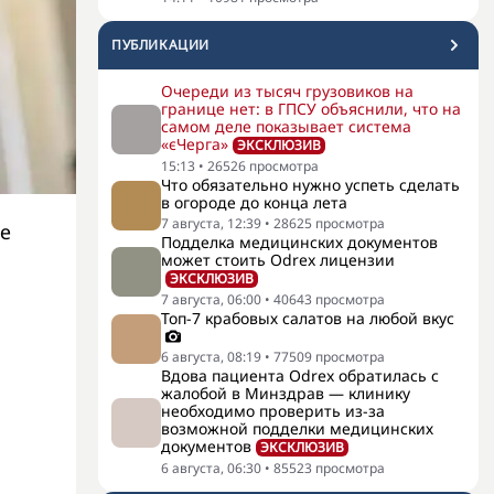
ПУБЛИКАЦИИ
Очереди из тысяч грузовиков на
границе нет: в ГПСУ объяснили, что на
самом деле показывает система
«єЧерга»
ЭКСКЛЮЗИВ
15:13
•
26526
просмотра
Что обязательно нужно успеть сделать
в огороде до конца лета
7 августа, 12:39
•
28625
просмотра
е
Подделка медицинских документов
может стоить Odrex лицензии
ЭКСКЛЮЗИВ
7 августа, 06:00
•
40643
просмотра
Топ-7 крабовых салатов на любой вкус
6 августа, 08:19
•
77509
просмотра
Вдова пациента Odrex обратилась с
жалобой в Минздрав — клинику
необходимо проверить из-за
возможной подделки медицинских
документов
ЭКСКЛЮЗИВ
6 августа, 06:30
•
85523
просмотра