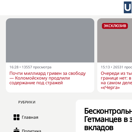
ЭКСКЛЮЗИВ
16:28
•
13557
просмотра
15:13
•
26531
про
Почти миллиард гривен за свободу
Очереди из ты
— Коломойскому продлили
границе нет: 
содержание под стражей
на самом деле
«єЧерга»
РУБРИКИ
Бесконтрольн
Гетманцев в 
Главная
вкладов
Политика