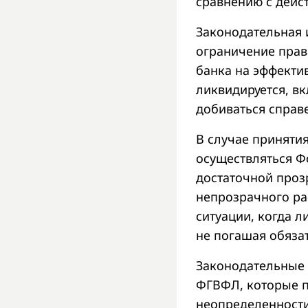
сравнению с дейс
Законодательная 
ограничение прав
банка на эффекти
ликвидируется, в
добиваться справ
В случае приняти
осуществляться Ф
достаточной прозр
непрозрачного ра
ситуации, когда 
не погашая обяза
Законодательные 
ФГВФЛ, которые п
неопределенности