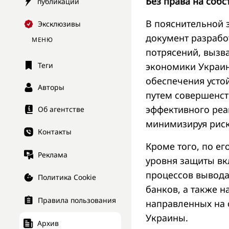
Без права на соб
публикации
В пояснительной з
Эксклюзивы
документ разрабо
МЕНЮ
потрясений, выз
Теги
экономики Украин
обеспечения усто
Авторы
путем совершенст
эффективного реа
Об агентстве
минимизируя риск
Контакты
Кроме того, по е
Реклама
уровня защиты вк
процессов вывода
Политика Cookie
банков, а также 
Правила пользования
направленных на 
Украины.
Архив