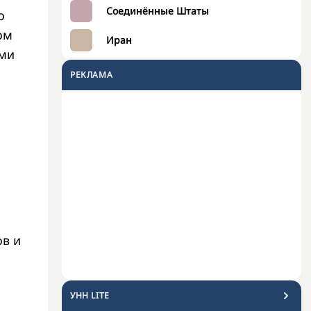
Соединённые Штаты
о
ом
Иран
ями
РЕКЛАМА
ов и
УНН LITE