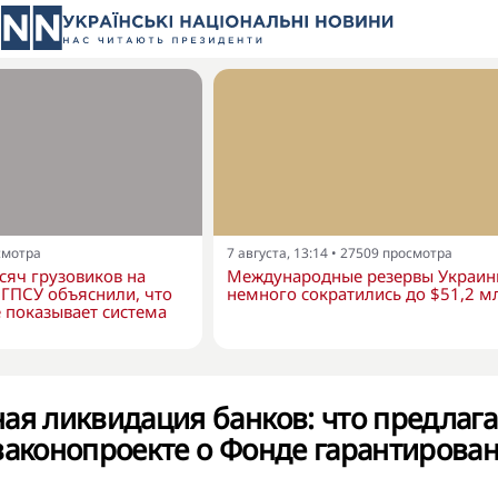
смотра
7 августа, 13:14
•
27509
просмотра
сяч грузовиков на
Международные резервы Украи
в ГПСУ объяснили, что
немного сократились до $51,2 м
 показывает система
ая ликвидация банков: что предлага
законопроекте о Фонде гарантирова