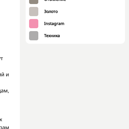
Золото
Instagram
Техника
ут
ий и
цам,
к
ерам