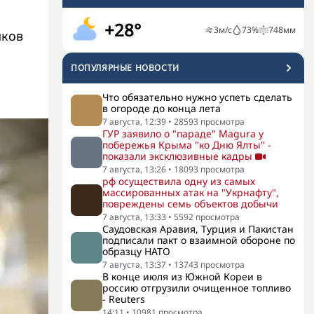
+28°
3
м/с
73
%
748
мм
иков
ПОПУЛЯРНЫЕ НОВОСТИ
Что обязательно нужно успеть сделать
в огороде до конца лета
7 августа, 12:39
•
28593
просмотра
ГУР заявило о "параде" Magura у
побережья Крыма "ко Дню Ялты" -
показали эксклюзивные кадры
7 августа, 13:26
•
18093
просмотра
рф осуществила одну из самых
массированных атак на "Укрнафту",
повреждены семь объектов добычи
7 августа, 13:33
•
5592
просмотра
Саудовская Аравия, Турция и Пакистан
подписали пакт о взаимной обороне по
образцу НАТО
7 августа, 13:37
•
13743
просмотра
В конце июля из Южной Кореи в
россию отгрузили очищенное топливо
- Reuters
14:11
•
10981
просмотра