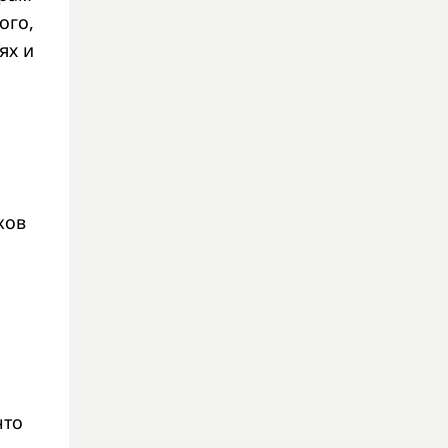
ого,
ях и
а
ков
что