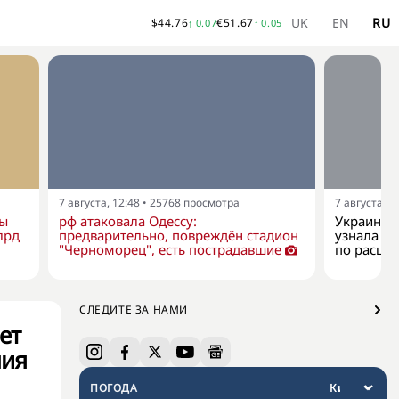
UK
EN
RU
$
44.76
€
51.67
↑
0.07
↑
0.05
7 августа, 12:48
•
25768
просмотра
7 августа, 1
ны
рф атаковала Одессу:
Украина к
лрд
предварительно, повреждён стадион
узнала о 
"Черноморец", есть пострадавшие
по расши
СЛЕДИТЕ ЗА НАМИ
ет
ния
ПОГОДА