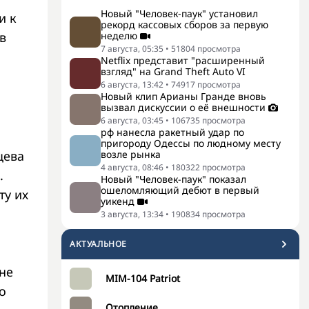
Новый "Человек-паук" установил
и к
рекорд кассовых сборов за первую
неделю
в
7 августа, 05:35
•
51804
просмотра
Netflix представит "расширенный
взгляд" на Grand Theft Auto VI
6 августа, 13:42
•
74917
просмотра
Новый клип Арианы Гранде вновь
вызвал дискуссии о её внешности
6 августа, 03:45
•
106735
просмотра
рф нанесла ракетный удар по
пригороду Одессы по людному месту
возле рынка
цева
4 августа, 08:46
•
180322
просмотра
.
Новый "Человек-паук" показал
ошеломляющий дебют в первый
ту их
уикенд
3 августа, 13:34
•
190834
просмотра
АКТУАЛЬНОЕ
 не
MIM-104 Patriot
о
Отопление