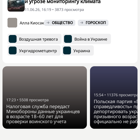
и угрозе мониторингу климата
11.06.26, 16:19 • 3873 просмотра
Алла Киосак
ОБЩЕСТВО
ГОРОСКОП
Воздушная тревога
Война в Украине
Укргидрометцентр
Украина
15:54
•
11376
просмотра
17:23
•
5508
просмотра
Польская партия «П
Налоговая служба передаст
справедливость» п
Минобороны данные украинцев
депортировать укра
в возрасте 18–60 лет для
призывного возраст
проверки воинского учета
официально не раб