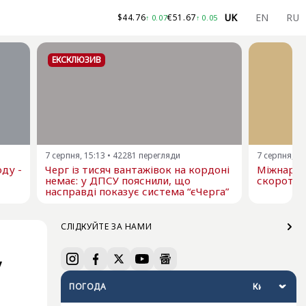
UK
EN
RU
$
44.76
€
51.67
↑
0.07
↑
0.05
ЕКСКЛЮЗИВ
7 серпня, 15:13
•
42281
перегляди
7 серпня, 13
ду -
Черг із тисяч вантажівок на кордоні
Міжнарод
немає: у ДПСУ пояснили, що
скоротил
насправді показує система “єЧерга”
СЛІДКУЙТЕ ЗА НАМИ
у
ПОГОДА