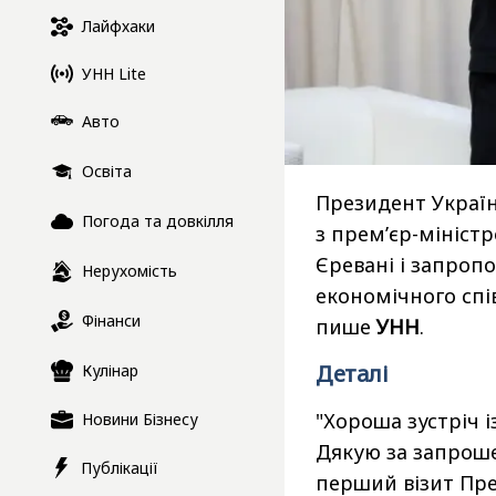
Лайфхаки
УНН Lite
Авто
Освіта
Президент Україн
Погода та довкілля
з прем’єр-мініст
Єревані і запропо
Нерухомість
економічного спів
Фінанси
пише
УНН
.
Деталі
Кулінар
"Хороша зустріч 
Новини Бізнесу
Дякую за запроше
Публікації
перший візит Пре