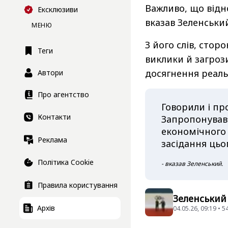
Важливо, що відн
Ексклюзиви
вказав Зеленськи
МЕНЮ
З його слів, стор
Теги
виклики й загроз
досягнення реаль
Автори
Про агентство
Говорили і пр
Контакти
Запропонував 
економічного 
Реклама
засідання цьог
Політика Cookie
- вказав Зеленський.
Правила користування
Зеленський
Архів
04.05.26, 09:19 • 