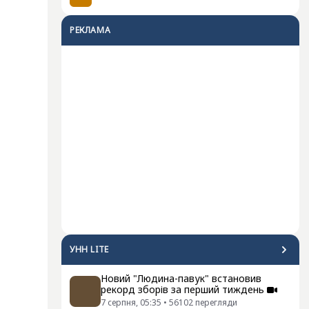
РЕКЛАМА
УНН LITE
Новий "Людина-павук" встановив
рекорд зборів за перший тиждень
7 серпня, 05:35
•
56102
перегляди