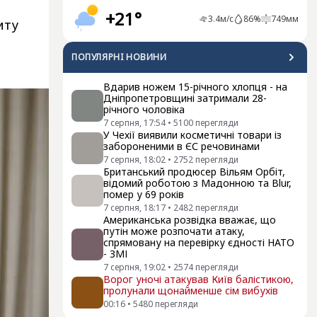
+21°
3.4
м/с
86
%
749
мм
иту
ПОПУЛЯРНI НОВИНИ
Вдарив ножем 15-річного хлопця - на
Дніпропетровщині затримали 28-
річного чоловіка
7 серпня, 17:54
•
5100
перегляди
У Чехії виявили косметичні товари із
забороненими в ЄС речовинами
7 серпня, 18:02
•
2752
перегляди
Британський продюсер Вільям Орбіт,
відомий роботою з Мадонною та Blur,
помер у 69 років
7 серпня, 18:17
•
2482
перегляди
Американська розвідка вважає, що
путін може розпочати атаку,
спрямовану на перевірку єдності НАТО
- ЗМІ
7 серпня, 19:02
•
2574
перегляди
Ворог уночі атакував Київ балістикою,
пролунали щонайменше сім вибухів
00:16
•
5480
перегляди