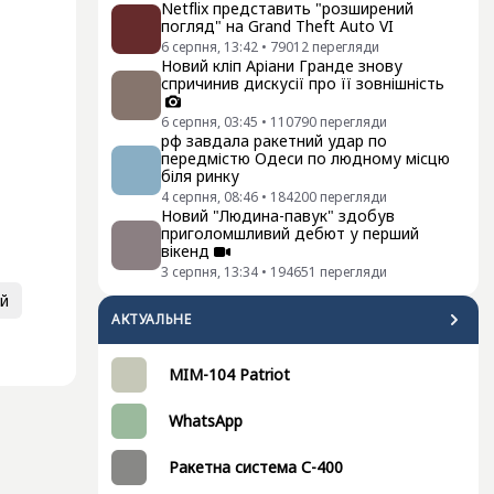
Netflix представить "розширений
погляд" на Grand Theft Auto VI
6 серпня, 13:42
•
79012
перегляди
Новий кліп Аріани Гранде знову
спричинив дискусії про її зовнішність
6 серпня, 03:45
•
110790
перегляди
рф завдала ракетний удар по
передмістю Одеси по людному місцю
біля ринку
4 серпня, 08:46
•
184200
перегляди
Новий "Людина-павук" здобув
приголомшливий дебют у перший
вікенд
3 серпня, 13:34
•
194651
перегляди
й
АКТУАЛЬНЕ
MIM-104 Patriot
WhatsApp
Ракетна система С-400