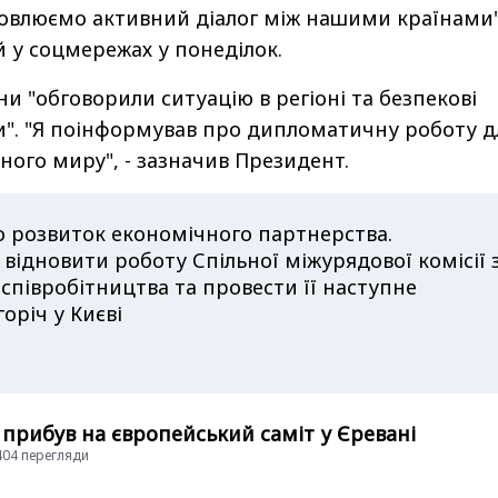
овлюємо активний діалог між нашими країнами",
й у соцмережах у понеділок.
они "обговорили ситуацію в регіоні та безпекові
и". "Я поінформував про дипломатичну роботу д
ного миру", - зазначив Президент.
о розвиток економічного партнерства.
відновити роботу Спільної міжурядової комісії 
співробітництва та провести її наступне
оріч у Києві
 прибув на європейський саміт у Єревані
5404 перегляди