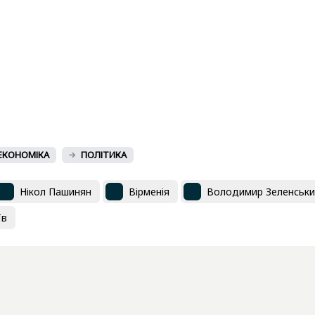
ЕКОНОМІКА
ПОЛІТИКА
Нікол Пашинян
Вірменія
Володимир Зеленськи
їв