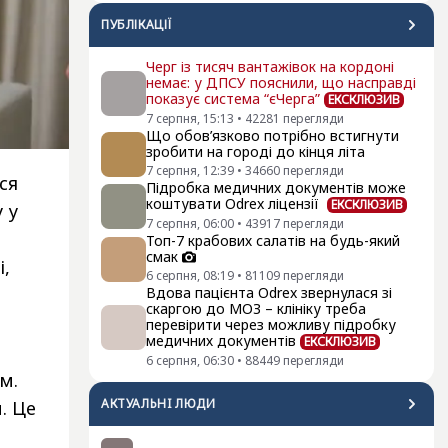
ПУБЛІКАЦІЇ
Черг із тисяч вантажівок на кордоні
немає: у ДПСУ пояснили, що насправді
показує система “єЧерга”
ЕКСКЛЮЗИВ
7 серпня, 15:13
•
42281
перегляди
Що обов’язково потрібно встигнути
зробити на городі до кінця літа
7 серпня, 12:39
•
34660
перегляди
ся
Підробка медичних документів може
коштувати Odrex ліцензії
ЕКСКЛЮЗИВ
 у
7 серпня, 06:00
•
43917
перегляди
Топ-7 крабових салатів на будь-який
смак
і,
6 серпня, 08:19
•
81109
перегляди
Вдова пацієнта Odrex звернулася зі
скаргою до МОЗ – клініку треба
перевірити через можливу підробку
медичних документів
ЕКСКЛЮЗИВ
6 серпня, 06:30
•
88449
перегляди
м.
АКТУАЛЬНI ЛЮДИ
. Це