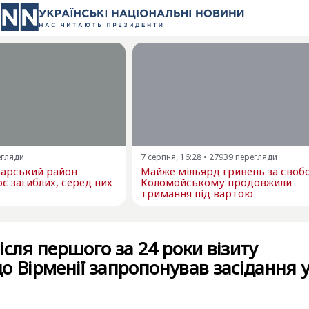
егляди
7 серпня, 16:28
•
27939
перегляди
варський район
Майже мільярд гривень за свобо
є загиблих, серед них
Коломойському продовжили
тримання під вартою
ісля першого за 24 роки візиту
о Вірменії запропонував засідання 