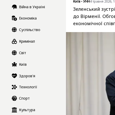
Київ
•
УНН
4 травня 2026, 1
Війна в Україні
Зеленський зустр
до Вірменії. Обг
Економіка
економічної співп
Суспільство
Кримінал
Світ
Київ
Здоров'я
Технології
Спорт
Культура