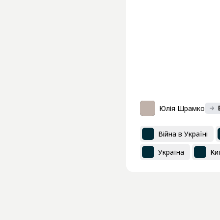
Юлія Шрамко
Війна в Україні
Україна
Ки