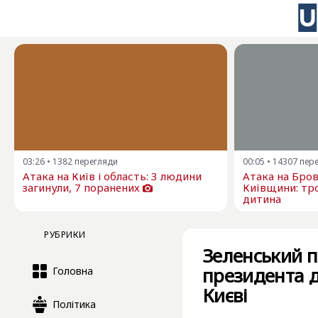
03:26
•
1382
перегляди
00:05
•
14307
пер
Атака на Київ і область: 3 людини
Атака на Бро
загинули, 7 поранених
Київщини: тро
дитина
РУБРИКИ
Зеленський п
президента д
Головна
Києві
Політика