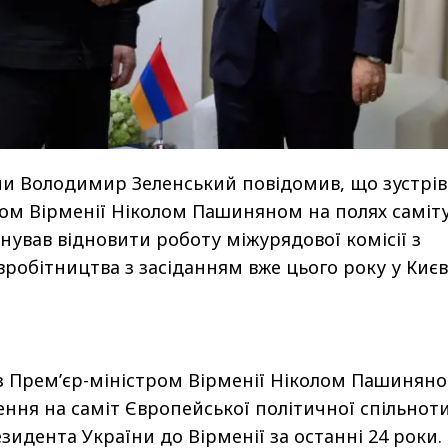
и Володимир Зеленський повідомив, що зустрів
ром Вірменії Ніколом Пашиняном на полях саміту
нував відновити роботу міжурядової комісії з
робітництва з засіданням вже цього року у Києв
із Прем’єр-міністром Вірменії Ніколом Пашиняно
ння на саміт Європейської політичної спільноти
зидента України до Вірменії за останні 24 роки.