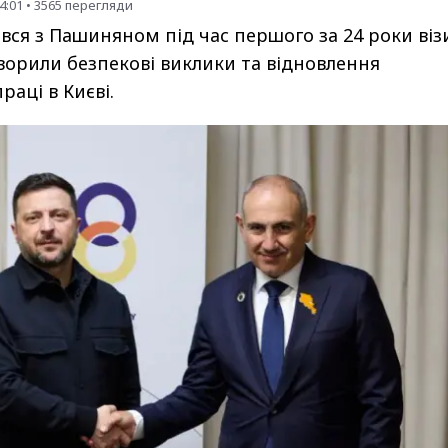
4:01
•
3565
перегляди
івся з Пашиняном під час першого за 24 роки віз
оворили безпекові виклики та відновлення
раці в Києві.