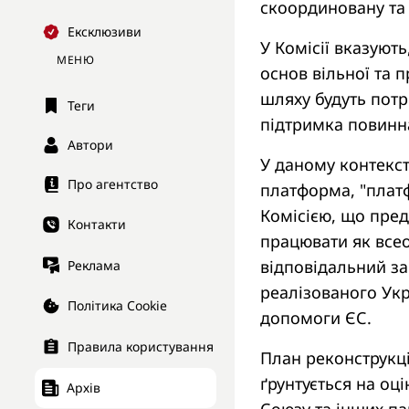
скоординовану та 
Ексклюзиви
У Комісії вказуют
МЕНЮ
основ вільної та 
шляху будуть потрі
Теги
підтримка повинна
Автори
У даному контекст
Про агентство
платформа, "платф
Комісією, що пред
Контакти
працювати як всео
відповідальний за
Реклама
реалізованого Укр
Політика Cookie
допомоги ЄС.
Правила користування
План реконструкці
ґрунтується на оц
Архів
Союзу та інших па