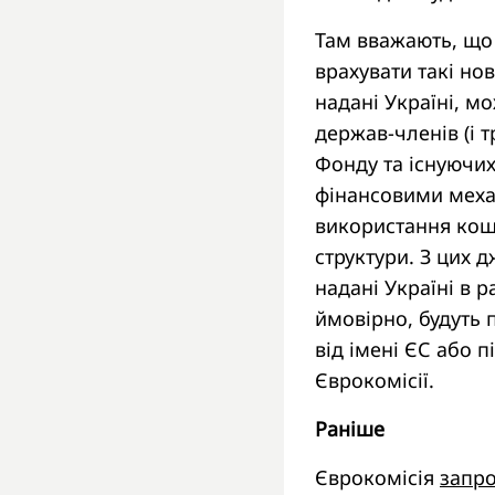
Там вважають, що
врахувати такі но
надані Україні, м
держав-членів (і 
Фонду та існуючи
фінансовими меха
використання кошт
структури. З цих 
надані Україні в 
ймовірно, будуть 
від імені ЄС або п
Єврокомісії.
Раніше
Єврокомісія
запр