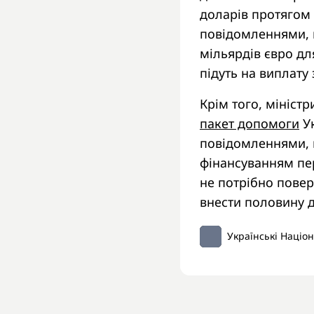
доларів протягом 
повідомленнями, м
мільярдів євро дл
підуть на виплату 
Крім того, мініст
пакет допомоги
Ук
повідомленнями, 
фінансуванням пере
не потрібно пове
внести половину д
Українські Націо