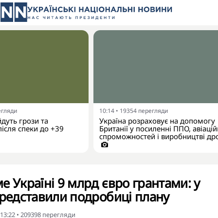
егляди
10:14
•
19354
перегляди
йдуть грози та
Україна розраховує на допомогу
ісля спеки до +39
Британії у посиленні ППО, авіаці
спроможностей і виробництві др
е Україні 9 млрд євро грантами: у
представили подробиці плану
 13:22
•
209398
перегляди