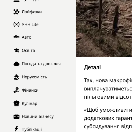
Лайфхаки
УНН Lite
Авто
Освіта
Погода та довкілля
Деталі
Нерухомість
Так, нова макрофі
виплачуватиметьс
Фінанси
пільговими відсот
Кулінар
«Щоб уможливити 
Новини Бізнесу
додаткових гарант
субсидування від
Публікації