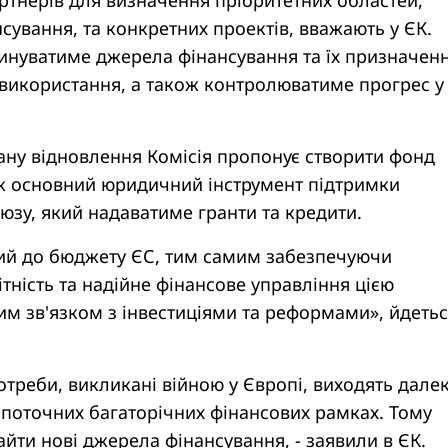
сування, та конкретних проектів, вважають у ЄК.
нуватиме джерела фінансування та їх призначен
х використання, а також контролюватиме прогрес у
ану відновлення Комісія пропонує створити фонд
як основний юридичний інструмент підтримки
зу, який надаватиме гранти та кредити.
ний до бюджету ЄС, тим самим забезпечуючи
ітність та надійне фінансове управління цією
тким зв'язком з інвестиціями та реформами», йдетьс
треби, викликані війною у Європі, виходять дале
 поточних багаторічних фінансових рамках. Тому
айти нові джерела фінансування, - заявили в ЄК.