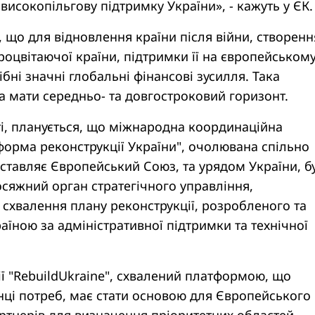
високопільгову підтримку України», - кажуть у ЄК.
ь, що для відновлення країни після війни, створенн
процвітаючої країни, підтримки її на європейськом
бні значні глобальні фінансові зусилля. Така
 мати середньо- та довгостроковий горизонт.
і, планується, що міжнародна координаційна
орма реконструкції України", очолювана спільно
ставляє Європейський Союз, та урядом України, б
сяжний орган стратегічного управління,
 схвалення плану реконструкції, розробленого та
аїною за адміністративної підтримки та технічної
ї "RebuildUkraine", схвалений платформою, що
інці потреб, має стати основою для Європейського
ртнерів для визначення пріоритетних областей,