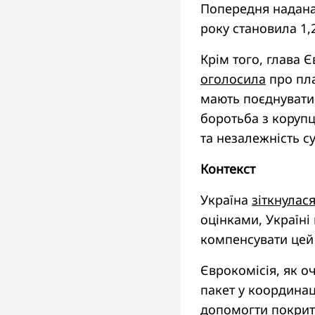
Попередня надана
року становила 1,
Крім того, глава 
оголосила
про пла
мають поєднуватис
боротьба з корупц
та незалежність с
Контекст
Україна
зіткнулас
оцінками, Україні
компенсувати цей 
Єврокомісія, як о
пакет у координа
допомогти покрити