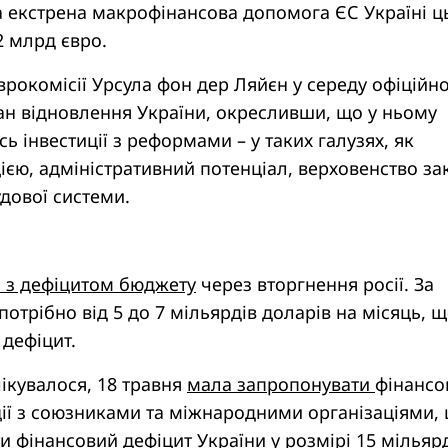
 екстрена макрофінансова допомога ЄС Україні ц
2 млрд євро.
Єврокомісії Урсула фон дер Ляйєн у середу офіційн
н відновлення України, окресливши, що у ньому
ь інвестиції з реформами – у таких галузях, як
ією, адміністративний потенціал, верховенство за
удової системи.
я з дефіцитом бюджету
через вторгнення росії. За
 потрібно від 5 до 7 мільярдів доларів на місяць, 
дефіцит.
чікувалося, 18 травня
мала запропонувати
фінансо
ції з союзниками та міжнародними організаціями,
 фінансовий дефіцит України у розмірі 15 мільяр