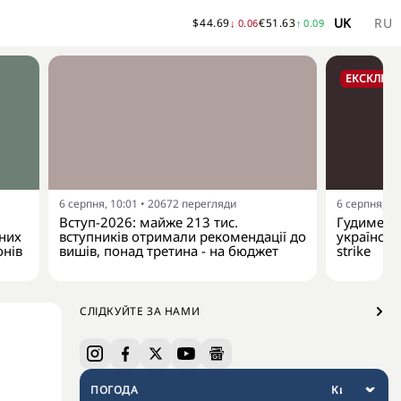
UK
RU
$
44.69
€
51.63
↓
0.06
↑
0.09
ЕКСКЛЮЗ
6 серпня, 10:01
•
20672
перегляди
6 серпня, 09
Вступ-2026: майже 213 тис.
Гудименко
йних
вступників отримали рекомендації до
українськ
онів
вишів, понад третина - на бюджет
strike
СЛІДКУЙТЕ ЗА НАМИ
ПОГОДА