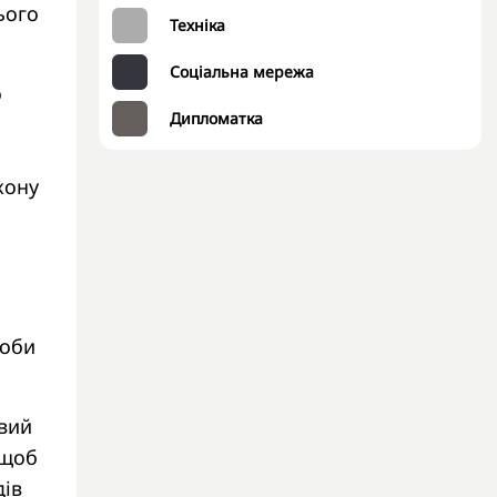
ього
Техніка
Соціальна мережа
о
Дипломатка
кону
щоби
вий
 щоб
дів