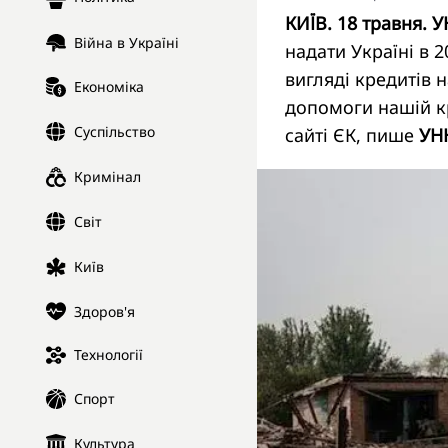
КИЇВ. 18 травня. У
Війна в Україні
надати Україні в 
вигляді кредитів 
Економіка
допомоги нашій к
Суспільство
сайті ЄК, пише
УН
Кримінал
Світ
Київ
Здоров'я
Технології
Спорт
Культура