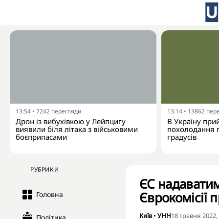
13:54
•
7242
перегляди
13:14
•
13862
пер
Дрон із вибухівкою у Лейпцигу
В Україну при
виявили біля літака з військовими
похолодання п
боєприпасами
градусів
РУБРИКИ
ЄС надаватим
Єврокомісії 
Головна
Київ
•
УНН
18 травня 2022,
Політика