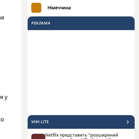
Німеччина
ня
РЕКЛАМА
я у
ко
УНН LITE
Netflix представить "розширений