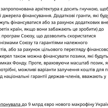
 запропонована архітектура є досить гнучкою, що
ві джерела фінансування. Додаткові гранти, які буд
ожуть фінансуватися або за рахунок додаткових вне
третіх країн, якщо вони забажають це зробити) до
х програм Союзу, що дозволить скористатися
нізмами Союзу та гарантіями належного
ів, або за рахунок цільового перегляду фінансово
джерел також можна фінансувати позики, які будут
рамках Фонду. Проте, враховуючи масштаб позик, я
потрібні, можливі варіанти залучення коштів для 
ід національні гарантії держав-членів, вважають у
опонувала
до 9 млрд євро нового макрофіну Україн