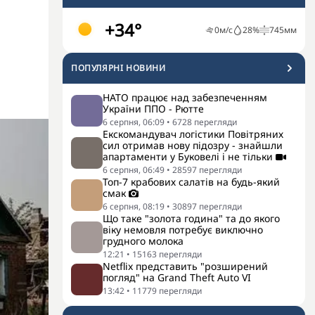
+34°
0
м/с
28
%
745
мм
ПОПУЛЯРНI НОВИНИ
НАТО працює над забезпеченням
України ППО - Рютте
6 серпня, 06:09
•
6728
перегляди
Екскомандувач логістики Повітряних
сил отримав нову підозру - знайшли
апартаменти у Буковелі і не тільки
6 серпня, 06:49
•
28597
перегляди
Топ-7 крабових салатів на будь-який
смак
6 серпня, 08:19
•
30897
перегляди
Що таке "золота година" та до якого
віку немовля потребує виключно
грудного молока
12:21
•
15163
перегляди
Netflix представить "розширений
погляд" на Grand Theft Auto VI
13:42
•
11779
перегляди