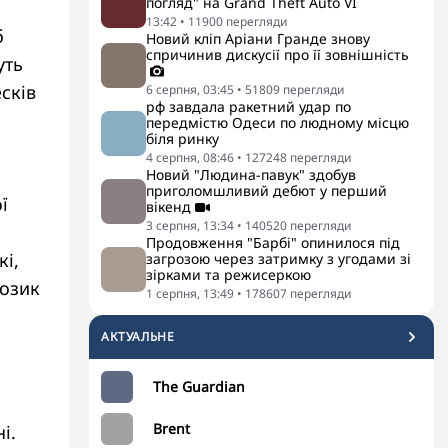
погляд" на Grand Theft Auto VI
13:42
•
11900
перегляди
б
Новий кліп Аріани Гранде знову
спричинив дискусії про її зовнішність
уть
сків
6 серпня, 03:45
•
51809
перегляди
рф завдала ракетний удар по
передмістю Одеси по людному місцю
біля ринку
4 серпня, 08:46
•
127248
перегляди
Новий "Людина-павук" здобув
приголомшливий дебют у перший
ї
вікенд
3 серпня, 13:34
•
140520
перегляди
ь
Продовження "Барбі" опинилося під
кі,
загрозою через затримку з угодами зі
зірками та режисеркою
позик
1 серпня, 13:49
•
178607
перегляди
АКТУАЛЬНЕ
The Guardian
Brent
і.