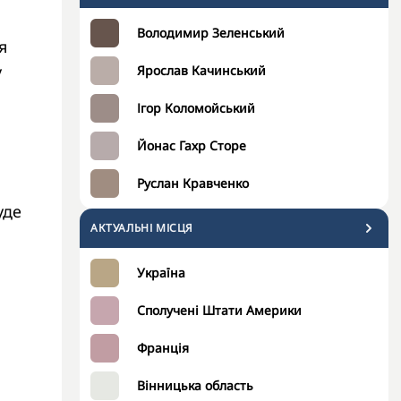
Володимир Зеленський
я
у
Ярослав Качинський
Ігор Коломойський
Йонас Гахр Сторе
Руслан Кравченко
уде
АКТУАЛЬНІ МІСЦЯ
Україна
Сполучені Штати Америки
Франція
Вінницька область