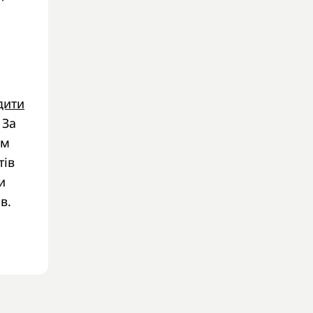
дити
 За
им
тів
и
в.