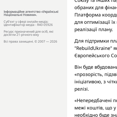
обраних для фінан
Інформаційне агентство «Українські
Платформа коорди
Національні Новини».
для оптимізації ї
Cуб'єкт у сфері онлайн-медіа;
ідентифікатор медіа - R40-05926
реалізації плану.
Ресурс призначений для осіб, які
досягли 21-річного віку
Для підтримки пл
Всі права захищені. © 2007 — 2026
"RebuildUkraine" 
Європейського Сою
Він буде вбудова
«прозорість, підзв
ініціативою, з чі
релізі.
«Непередбачені по
межі коштів, що у
необхідно буде зн