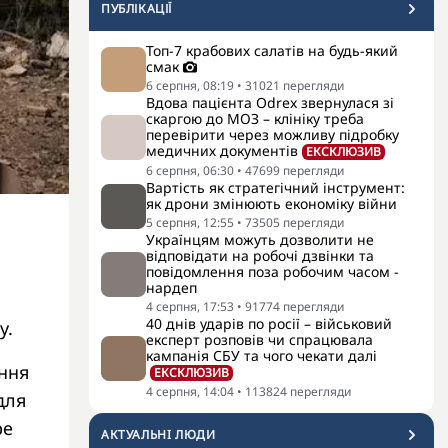
ПУБЛІКАЦІЇ
Топ-7 крабових салатів на будь-який
смак
6 серпня, 08:19
•
31021
перегляди
Вдова пацієнта Odrex звернулася зі
скаргою до МОЗ – клініку треба
перевірити через можливу підробку
медичних документів
ЕКСКЛЮЗИВ
6 серпня, 06:30
•
47699
перегляди
Вартість як стратегічний інструмент:
як дрони змінюють економіку війни
5 серпня, 12:55
•
73505
перегляди
Українцям можуть дозволити не
відповідати на робочі дзвінки та
повідомлення поза робочим часом -
нардеп
4 серпня, 17:53
•
91774
перегляди
40 днів ударів по росії – військовий
у.
експерт розповів чи спрацювала
кампанія СБУ та чого чекати далі
ння
ЕКСКЛЮЗИВ
4 серпня, 14:04
•
113824
перегляди
для
ре
АКТУАЛЬНI ЛЮДИ