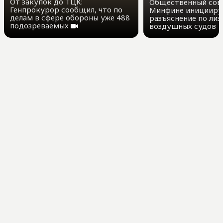
От закупок до ТЦК:
Общественный сов
Генпрокурор сообщил, что по
Минфине иницииру
делам в сфере обороны уже 488
разъяснение по лиз
подозреваемых
воздушных судов