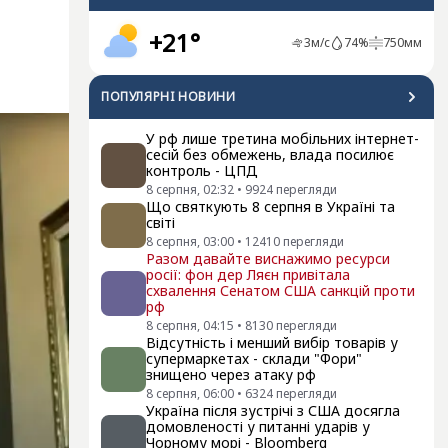
+21°
3
м/с
74
%
750
мм
ПОПУЛЯРНI НОВИНИ
У рф лише третина мобільних інтернет-
сесій без обмежень, влада посилює
контроль - ЦПД
8 серпня, 02:32
•
9924
перегляди
Що святкують 8 серпня в Україні та
світі
8 серпня, 03:00
•
12410
перегляди
Разом давайте виснажимо ресурси
росії: фон дер Ляєн привітала
схвалення Сенатом США санкцій проти
рф
8 серпня, 04:15
•
8130
перегляди
Відсутність і менший вибір товарів у
супермаркетах - склади "Фори"
знищено через атаку рф
8 серпня, 06:00
•
6324
перегляди
Україна після зустрічі з США досягла
домовленості у питанні ударів у
Чорному морі - Bloomberg