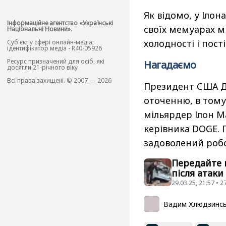
Як відомо, у Ілон
Інформаційне агентство «Українські
своїх мемуарах м
Національні Новини».
холодності і пост
Cуб'єкт у сфері онлайн-медіа;
ідентифікатор медіа - R40-05926
Ресурс призначений для осіб, які
Нагадаємо
досягли 21-річного віку
Всі права захищені. © 2007 — 2026
Президент США
Д
оточенню, в тому 
мільярдер Ілон 
керівника DOGE. 
задоволений робо
Передайте 
після атаки
29.03.25, 21:57 • 
Вадим Хлюдзинс