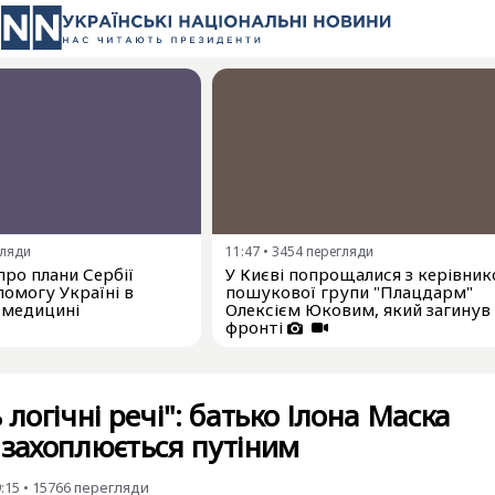
гляди
11:47
•
3454
перегляди
про плани Сербії
У Києві попрощалися з керівни
омогу Україні в
пошукової групи "Плацдарм"
 медицині
Олексієм Юковим, який загинув
фронті
 логічні речі": батько Ілона Маска
 захоплюється путіним
9:15
•
15766
перегляди