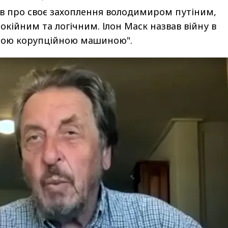
в про своє захоплення володимиром путіним,
окійним та логічним. Ілон Маск назвав війну в
ьшою корупційною машиною".