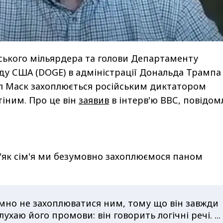
ського мільярдера та голови Департаменту
ду США (DOGE) в адміністрації Дональда Трампа
л Маск захоплюється російським диктатором
іним. Про це він
заявив
в інтерв'ю ВВС, повідом
 "як сім'я ми безумовно захоплюємося паном
мно не захоплюватися ним, тому що він завжди
лухаю його промови: він говорить логічні речі. ...