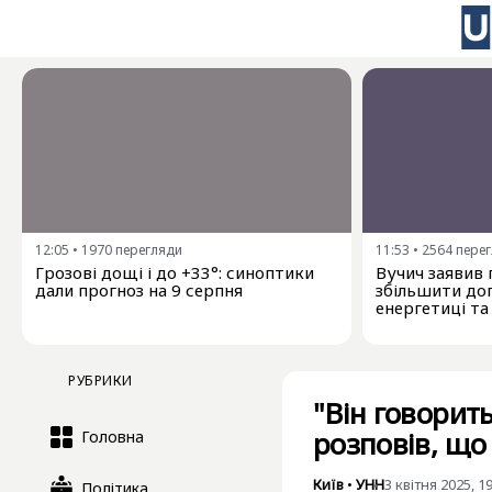
12:05
•
1970
перегляди
11:53
•
2564
пере
Грозові дощі і до +33°: синоптики
Вучич заявив 
дали прогноз на 9 серпня
збільшити доп
енергетиці та
РУБРИКИ
"Він говорить
розповів, що
Головна
Київ
•
УНН
3 квітня 2025, 1
Політика