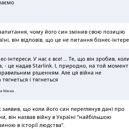
маємо
запитання, чому його син змінив свою позицію
їні, він відповів, що це не питання бізнес-інтере
с-інтереси. У нас є все! ... Те, що він зробив, кол
, - це надав Starlink. І, природно, на той момент
правильним рішенням. Але ця війна не
а тягнеться і тягнеться
на Маска.
 заявив, що коли його син переглянув дані про
и, він назвав війну в Україні "найбільшою
ною в історії людства".