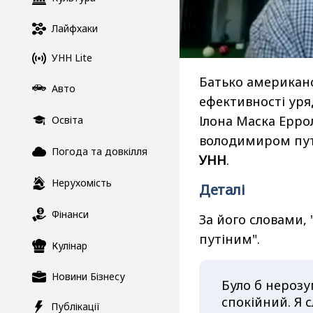
Лайфхаки
УНН Lite
Батько американ
Авто
ефективності уря
Ілона Маска Ерро
Освіта
володимиром пут
Погода та довкілля
УНН
.
Нерухомість
Деталі
Фінанси
За його словами,
путіним".
Кулінар
Новини Бізнесу
Було б нерозу
спокійний. Я с
Публікації