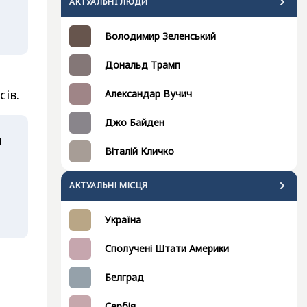
АКТУАЛЬНI ЛЮДИ
Володимир Зеленський
Дональд Трамп
сів.
Александар Вучич
Джо Байден
и
Віталій Кличко
АКТУАЛЬНІ МІСЦЯ
Україна
Сполучені Штати Америки
Белград
Сербія