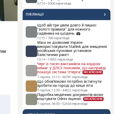
07:10
•
5006
перегляди
ПУБЛІКАЦІЇ
Щоб айстри цвіли довго й пишно:
"золоті правила" для кожного
садівника на щодень
12:15
•
790
перегляди
Маск не дозволив Україні
використовувати Starlink для знищення
ляє
російських пускових установок
балістичних ракет
10:14
•
14055
перегляди
Черг із тисяч вантажівок на кордоні
немає: у ДПСУ пояснили, що насправді
показує система “єЧерга”
ЕКСКЛЮЗИВ
7 серпня, 15:13
•
60791
перегляди
Що обов’язково потрібно встигнути
зробити на городі до кінця літа
7 серпня, 12:39
•
44822
перегляди
Підробка медичних документів може
коштувати Odrex ліцензії
ЕКСКЛЮЗИВ
7 серпня, 06:00
•
52504
перегляди