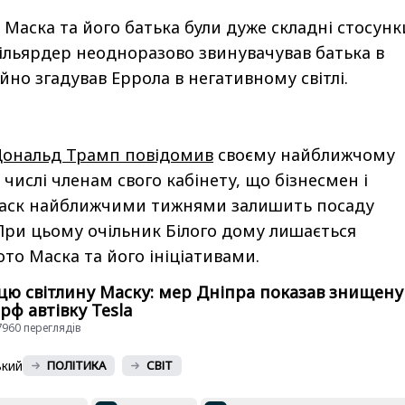
а Маска та його батька були дуже складні стосунк
ільярдер неодноразово звинувачував батька в
ійно згадував Еррола в негативному світлі.
ональд Трамп повідомив
своєму найближчому
числі членам свого кабінету, що бізнесмен і
Маск найближчими тижнями залишить посаду
При цьому очільник Білого дому лишається
то Маска та його ініціативами.
цю світлину Маску: мер Дніпра показав знищену
 рф автівку Tesla
27960 переглядiв
ький
ПОЛІТИКА
СВІТ