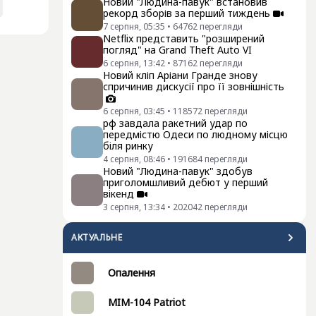
Новий "Людина-павук" встановив
рекорд зборів за перший тиждень
7 серпня, 05:35
•
64762
перегляди
Netflix представить "розширений
погляд" на Grand Theft Auto VI
6 серпня, 13:42
•
87162
перегляди
Новий кліп Аріани Гранде знову
спричинив дискусії про її зовнішність
6 серпня, 03:45
•
118572
перегляди
рф завдала ракетний удар по
передмістю Одеси по людному місцю
біля ринку
4 серпня, 08:46
•
191684
перегляди
Новий "Людина-павук" здобув
приголомшливий дебют у перший
вікенд
3 серпня, 13:34
•
202042
перегляди
АКТУАЛЬНЕ
Опалення
MIM-104 Patriot