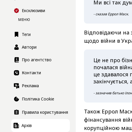
Ми всі так ду
Ексклюзиви
- сказав Еррол Маск.
МЕНЮ
Відповідаючи на 
Теги
щодо війни в Укра
Автори
Це не про бізне
Про агентство
почалася війна
Контакти
це здавалося 
закінчується, 
Реклама
- зазначив батько Іло
Політика Cookie
Також Еррол Маск
Правила користування
фінансування війн
Архів
корупційною маши