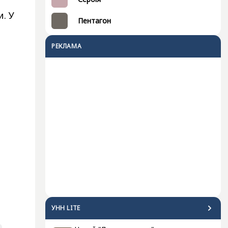
и. У
Пентагон
РЕКЛАМА
УНН LITE