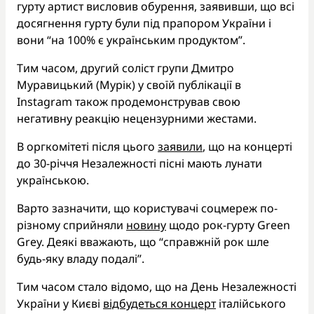
гурту артист висловив обурення, заявивши, що всі
досягнення гурту були під прапором України і
вони “на 100% є українським продуктом”.
Тим часом, другий соліст групи Дмитро
Муравицький (Мурік) у своїй публікації в
Instagram також продемонстрував свою
негативну реакцію нецензурними жестами.
В оргкомітеті після цього
заявили
, що на концерті
до 30-річчя Незалежності пісні мають лунати
українською.
Варто зазначити, що користувачі соцмереж по-
різному сприйняли
новину
щодо рок-гурту Green
Grey. Деякі вважають, що “справжній рок шле
будь-яку владу подалі”.
Тим часом стало відомо, що на День Незалежності
України у Києві
відбудеться концерт
італійського