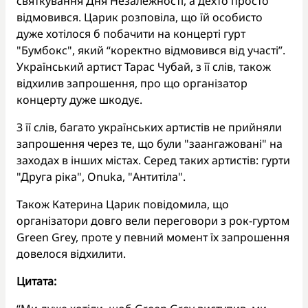
святкування Дня Незалежності, а дехто просто
відмовився. Царик розповіла, що їй особисто
дуже хотілося б побачити на концерті гурт
"Бумбокс", який “коректно відмовився від участі”.
Український артист Тарас Чубай, з її слів, також
відхилив запрошення, про що організатор
концерту дуже шкодує.
З її слів, багато українських артистів не прийняли
запрошення через те, що були "заангажовані" на
заходах в інших містах. Серед таких артистів: гурти
"Друга ріка", Onuka, "Антитіла".
Також Катерина Царик повідомила, що
організатори довго вели переговори з рок-гуртом
Green Grey, проте у певний момент їх запрошення
довелося відхилити.
Цитата: