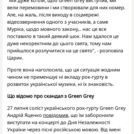
“Ми дуже хотіли, щоб Green Grey виступив, ми
вели перемовини і ми створювали для них номер.
Але, на жаль, після виходу в соцмережі
відеозвернення одного з учасників, а саме
Муріка, щодо мовного закону,.. нас це все
поставило в такий деякий шок. Нам здалося це
дуже некоректним до цього свята, тому нам
прийшлося розлучитися на це свято", - розповіла
Царик.
Проте вона наголосила, що ця ситуація жодним
чином не применшує ні вкладу рок-гурту в
розвиток української музики, ні їх знаковість.
Що відомо про скандал з Green Grey
27 липня соліст українського рок-гурту Green Grey
Андрій Яценко
повідомив
, що їм заборонили
виступати на концерті до Дня Незалежності
України через пісні російською мовою. Від імені