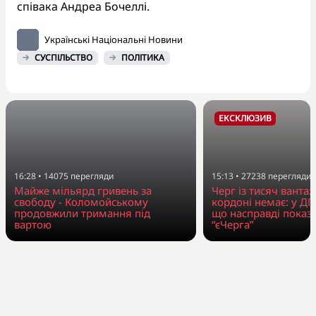
співака Андреа Бочеллі.
Українські Національні Новини
СУСПІЛЬСТВО
ПОЛІТИКА
ЕКСКЛЮЗИВ
16:28
•
14075
перегляди
15:13
•
27238
перегляди
Майже мільярд гривень за
Черг із тисяч вантаж
свободу - Коломойському
кордоні немає: у Д
продовжили тримання під
що насправді показ
вартою
“єЧерга”