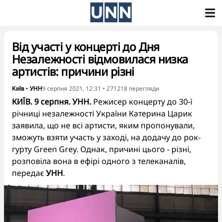
Від участі у концерті до Дня
Незалежності відмовилася низка
артистів: причини різні
Київ
•
УНН
9 серпня 2021, 12:31
•
271218
перегляди
КИЇВ. 9 серпня. УНН.
Режисер концерту до 30-ї
річниці незалежності України Катерина Царик
заявила, що не всі артисти, яким пропонували,
зможуть взяти участь у заході, на додачу до рок-
гурту Green Grey. Однак, причині цього - різні,
розповіла вона в ефірі одного з телеканалів,
передає
УНН
.