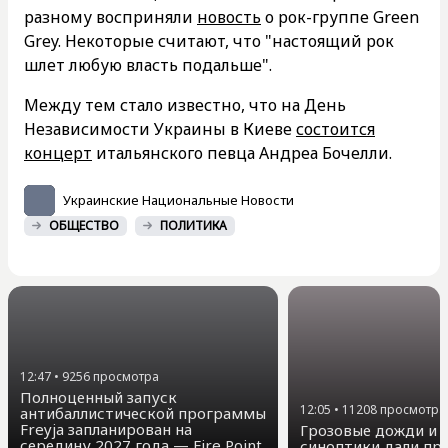
разному восприняли
новость
о рок-группе Green
Grey. Некоторые считают, что "настоящий рок
шлет любую власть подальше".
Между тем стало известно, что на День
Независимости Украины в Киеве
состоится
концерт
итальянского певца Андреа Бочелли.
Украинские Национальные Новости
ОБЩЕСТВО
ПОЛИТИКА
12:47
•
9256
просмотра
Полноценный запуск
12:05
•
11208
просмотра
антибаллистической программы
Freyja запланирован на
Грозовые дожди и д
середину 2027 года — Fire Point
синоптики дали про