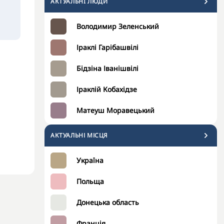
АКТУАЛЬНI ЛЮДИ
Володимир Зеленський
Іраклі Гарібашвілі
Бідзіна Іванішвілі
Іраклій Кобахідзе
Матеуш Моравецький
АКТУАЛЬНІ МІСЦЯ
Україна
Польща
Донецька область
Франція