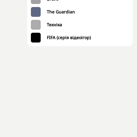
The Guardian
Техніка
FIFA (серія відеоігор)