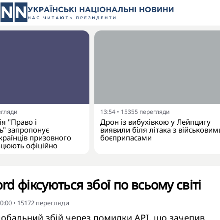
егляди
13:54
•
15355
перегляди
я "Право і
Дрон із вибухівкою у Лейпцигу
ь" запропонує
виявили біля літака з військовим
країнців призовного
боєприпасами
рацюють офіційно
ord фіксуються збої по всьому світі
0:00
•
15172
перегляди
глобальний збій через помилки API, що зачепив