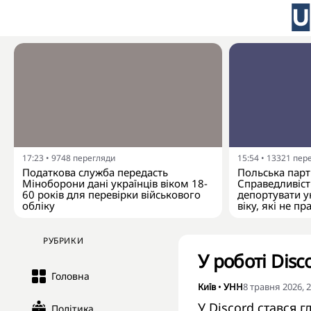
17:23
•
9748
перегляди
15:54
•
13321
пер
Податкова служба передасть
Польська парті
Міноборони дані українців віком 18-
Справедливіст
60 років для перевірки військового
депортувати у
обліку
віку, які не п
РУБРИКИ
У роботі Disc
Головна
Київ
•
УНН
8 травня 2026, 2
У Discord стався 
Політика