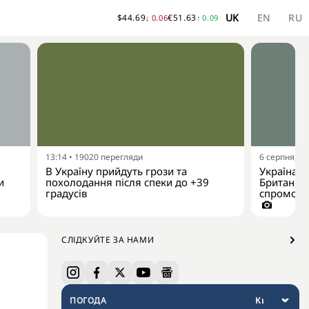
UK
EN
RU
$
44.69
€
51.63
↓
0.06
↑
0.09
13:14
•
19020
перегляди
6 серпня, 10
В Україну прийдуть грози та
Україна р
и
похолодання після спеки до +39
Британії 
градусів
спроможно
СЛІДКУЙТЕ ЗА НАМИ
ПОГОДА