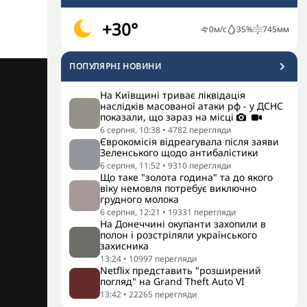
+30°
0
м/с
35
%
745
мм
ПОПУЛЯРНI НОВИНИ
На Київщині триває ліквідація
наслідків масованої атаки рф - у ДСНС
показали, що зараз на місці
6 серпня, 10:38
•
4782
перегляди
Єврокомісія відреагувала після заяви
Зеленського щодо антибалістики
6 серпня, 11:52
•
9310
перегляди
Що таке "золота година" та до якого
віку немовля потребує виключно
грудного молока
6 серпня, 12:21
•
19331
перегляди
На Донеччині окупанти захопили в
полон і розстріляли українського
захисника
13:24
•
10997
перегляди
Netflix представить "розширений
погляд" на Grand Theft Auto VI
13:42
•
22265
перегляди