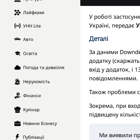
Лайфхаки
У роботі застосунк
Україні, передає
У
УНН Lite
Деталі
Авто
За даними Downdet
Освіта
додатку (скаржать
Погода та довкілля
вхід у додаток, і
повідомленнями.
Нерухомість
Також проблеми сп
Фінанси
Зокрема, при вход
Кулінар
підвищену кількіс
Новини Бізнесу
Ми виявили пр
Публікації