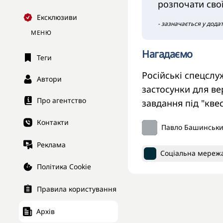
розпочати свої
Ексклюзиви
- зазначається у дода
МЕНЮ
Нагадаємо
Теги
Російські спецсл
Автори
застосунки для ве
Про агентство
завдання під "кве
Контакти
Павло Башинськ
Реклама
Соціальна мереж
Політика Cookie
Правила користування
Архів