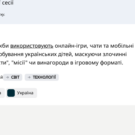
 сесії
тку.
ужби
використовують
онлайн-ігри, чати та мобільні
рбування українських дітей, маскуючи злочинні
сти", "місії" чи винагороди в ігровому форматі.
ий
СВІТ
ТЕХНОЛОГІЇ
а
Україна