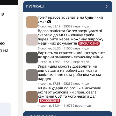
ПУБЛІКАЦІЇ
 в
Топ-7 крабових салатів на будь-який
смак
6 серпня, 08:19
•
38359
перегляди
Вдова пацієнта Odrex звернулася зі
скаргою до МОЗ – клініку треба
перевірити через можливу підробку
ою
медичних документів
ЕКСКЛЮЗИВ
6 серпня, 06:30
•
51500
перегляди
я на
Вартість як стратегічний інструмент:
як дрони змінюють економіку війни
5 серпня, 12:55
•
77212
перегляди
Українцям можуть дозволити не
відповідати на робочі дзвінки та
повідомлення поза робочим часом -
нардеп
4 серпня, 17:53
•
95239
перегляди
40 днів ударів по росії – військовий
експерт розповів чи спрацювала
кампанія СБУ та чого чекати далі
ЕКСКЛЮЗИВ
4 серпня, 14:04
•
116769
перегляди