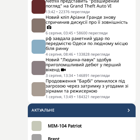
Netflix представить "розширений
погляд" на Grand Theft Auto VI
13:42
•
22376
перегляди
Новий кліп Аріани Гранде знову
спричинив дискусії про її зовнішність
6 серпня, 03:45
•
58600
перегляди
рф завдала ракетний удар по
передмістю Одеси по людному місцю
біля ринку
4 серпня, 08:46
•
133828
перегляди
Новий "Людина-павук" здобув
приголомшливий дебют у перший
вікенд
3 серпня, 13:34
•
146891
перегляди
Продовження "Барбі" опинилося під
загрозою через затримку з угодами зі
зірками та режисеркою
1 серпня, 13:49
•
184321
перегляди
АКТУАЛЬНЕ
MIM-104 Patriot
Brent