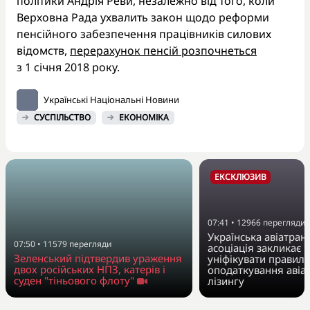
політики Андрія Реви, незалежно від того, коли
Верховна Рада ухвалить закон щодо реформи
пенсійного забезпечення працівників силових
відомств,
перерахунок пенсій розпочнеться
з 1 січня 2018 року.
Українські Національні Новини
СУСПІЛЬСТВО
ЕКОНОМІКА
ЕКСКЛЮЗИВ
07:41
•
12966
перегляди
Українська авіатран
07:50
•
11579
перегляди
асоціація закликає 
Зеленський підтвердив ураження
уніфікувати правила
двох російських НПЗ, катерів і
оподаткування авіа
суден "тіньового флоту"
лізингу