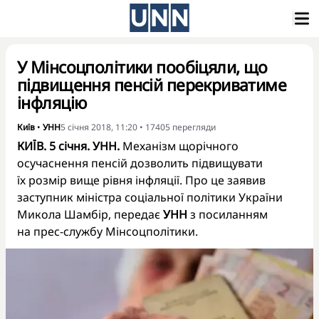
У Мінсоцполітики пообіцяли, що
підвищення пенсій перекриватиме
інфляцію
Київ
•
УНН
5 січня 2018, 11:20
•
17405
перегляди
КИЇВ. 5 січня. УНН.
Механізм щорічного
осучаснення пенсій дозволить підвищувати
їх розмір вище рівня інфляції. Про це заявив
заступник міністра соціальної політики України
Микола Шамбір, передає
УНН
з посиланням
на прес-службу Мінсоцполітики.