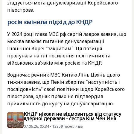
згадується мета денуклеаризації Корейського
півострова.
росія змінила підхід до КНДР
У 2024 році глава МЗС рф сергій лавров заявив, що
москва вважає питання денуклеаризації
Північної Кореї "закритим". Ця позиція
пролунала на тлі посилення політичних та
військових зв'язків між росією та КНДР.
Водночас речник МЗС Китаю Лінь Цзянь цього
тижня заявив, що Пекін зберігає "наступність і
послідовність" своєї політики щодо Корейського
півострова, однак прямо не підтвердив
прихильність до курсу на денуклеаризацію.
КНДР ніколи не відмовиться від статусу
ядерної держави - сестра Кім Чен Ина
07.06.26, 05:34 • 13359 переглядiв