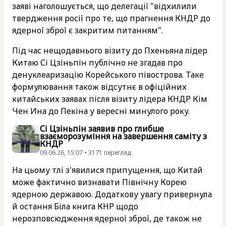
заяві наголошується, що делегації "відхилили
твердження росії про те, що прагнення КНДР до
ядерної зброї є закритим питанням".
Під час нещодавнього візиту до Пхеньяна лідер
Китаю Сі Цзіньпін публічно не згадав про
денуклеаризацію Корейського півострова. Таке
формулювання також відсутнє в офіційних
китайських заявах після візиту лідера КНДР Кім
Чен Ина до Пекіна у вересні минулого року.
Сі Цзіньпін заявив про глибше
взаєморозуміння на завершення саміту з
КНДР
09.06.26, 15:07 • 3171 перегляд
На цьому тлі з'явилися припущення, що Китай
може фактично визнавати Північну Корею
ядерною державою. Додаткову увагу привернула
й остання Біла книга КНР щодо
нерозповсюдження ядерної зброї, де також не