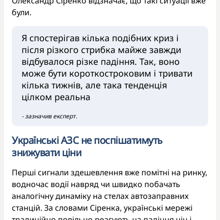
Олександр Сіренко відзначає, що такі ситуації вже
були.
Я спостерігав кілька подібних криз і
після різкого стрибка майже завжди
відбувалося різке падіння. Так, воно
може бути короткостроковим і тривати
кілька тижнів, але така тенденція
цілком реальна
- зазначив експерт.
Українські АЗС не поспішатимуть
знижувати ціни
Перші сигнали здешевлення вже помітні на ринку,
водночас водії навряд чи швидко побачать
аналогічну динаміку на стелах автозаправних
станцій. За словами Сіренка, українські мережі
традиційно повільно реагують на падіння цін і