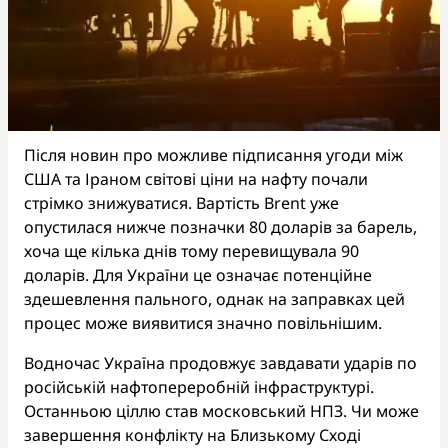
Після новин про можливе підписання угоди між
США та Іраном світові ціни на нафту почали
стрімко знижуватися. Вартість Brent уже
опустилася нижче позначки 80 доларів за барель,
хоча ще кілька днів тому перевищувала 90
доларів. Для України це означає потенційне
здешевлення пального, однак на заправках цей
процес може виявитися значно повільнішим.
Водночас Україна продовжує завдавати ударів по
російській нафтопереробній інфраструктурі.
Останньою ціллю став московський НПЗ. Чи може
завершення конфлікту на Близькому Сході