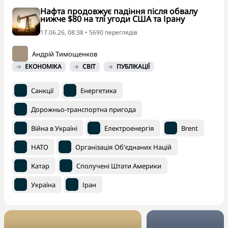
Нафта продовжує падіння після обвалу
нижче $80 на тлі угоди США та Ірану
17.06.26, 08:38 • 5690 переглядiв
Андрій Тимощенков
ЕКОНОМІКА
СВІТ
ПУБЛІКАЦІЇ
Санкції
Енергетика
Дорожньо-транспортна пригода
Війна в Україні
Електроенергія
Brent
НАТО
Організація Об'єднаних Націй
Катар
Сполучені Штати Америки
Україна
Іран