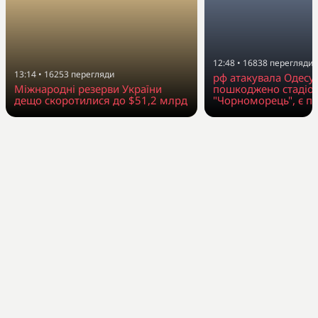
12:48
•
16838
перегляди
13:14
•
16253
перегляди
рф атакувала Одесу
Міжнародні резерви України
пошкоджено стадіо
дещо скоротилися до $51,2 млрд
"Чорноморець", є п