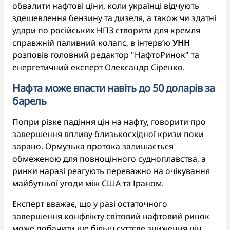
обвалити нафтові ціни, коли українці відчують
здешевлення бензину та дизеля, а також чи здатні
удари по російських НПЗ створити для кремля
справжній паливний колапс, в інтерв’ю
УНН
розповів головний редактор "НафтоРинок" та
енергетичний експерт Олександр Сіренко.
Нафта може впасти навіть до 50 доларів за
барель
Попри різке падіння цін на нафту, говорити про
завершення впливу близькосхідної кризи поки
зарано. Ормузька протока залишається
обмеженою для повноцінного судноплавства, а
ринки наразі реагують переважно на очікування
майбутньої угоди між США та Іраном.
Експерт вважає, що у разі остаточного
завершення конфлікту світовий нафтовий ринок
може побачити ще більш суттєве зниження цін.