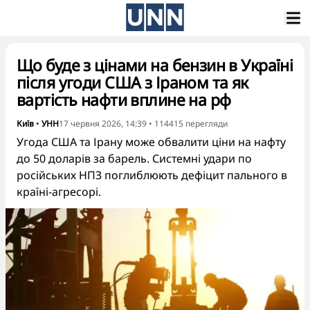
Що буде з цінами на бензин в Україні
після угоди США з Іраном та як
вартість нафти вплине на рф
Київ
•
УНН
17 червня 2026, 14:39
•
114415
перегляди
Угода США та Ірану може обвалити ціни на нафту
до 50 доларів за барель. Системні удари по
російських НПЗ поглиблюють дефіцит пального в
країні-агресорі.