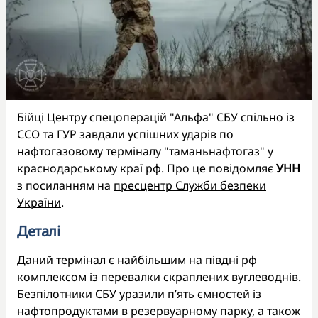
Бійці Центру спецоперацій "Альфа" СБУ спільно із
ССО та ГУР завдали успішних ударів по
нафтогазовому терміналу "таманьнафтогаз" у
краснодарському краї рф. Про це повідомляє
УНН
з посиланням на
пресцентр Служби безпеки
України
.
Деталі
Даний термінал є найбільшим на півдні рф
комплексом із перевалки скраплених вуглеводнів.
Безпілотники СБУ уразили п’ять ємностей із
нафтопродуктами в резервуарному парку, а також