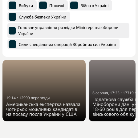
Вибухи
Пожежі
Війна в Україні
Служба безпеки України
Головне управління розвідки Міністерства оборони
України
Сили спеціальних операцій Збройних сил України
6 серпня, 17:23
•
17719
п
19:14
•
12999
перегляди
Податкова служба п
Американська експертка назвала
Міноборони дані укр
чотирьох можливих кандидатів
18-60 років для пер
на посаду посла України у США
військового обліку