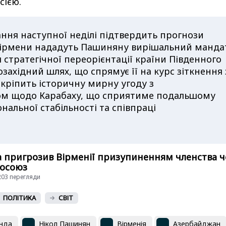
сією.
ння наступної неділі підтвердить прогнози
вірмени нададуть Пашиняну вирішальний манда
 стратегічної переорієнтації країни Південного
озахідний шлях, що спрямує її на курс зіткнення 
кріпить історичну мирну угоду з
м щодо Карабаху, що сприятиме подальшому
ональної стабільності та співпраці
а пригрозив Вірменії призупиненням членства ч
росоюз
5203 перегляди
ПОЛІТИКА
СВІТ
анда
Нікол Пашинян
Вірменія
Азербайджан