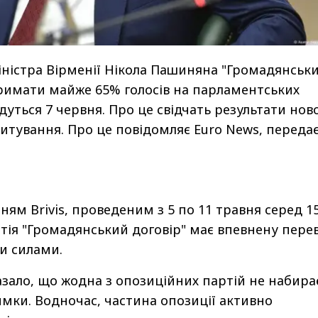
іністра Вірменії Нікола Пашиняна "Громадянськ
римати майже 65% голосів на парламентських
удуться 7 червня. Про це свідчать результати нов
питування. Про це повідомляє Euro News, переда
ням Brivis, проведеним з 5 по 11 травня серед 1
тія "Громадянський договір" має впевнену пере
и силами.
зало, що жодна з опозиційних партій не набира
мки. Водночас, частина опозиції активно