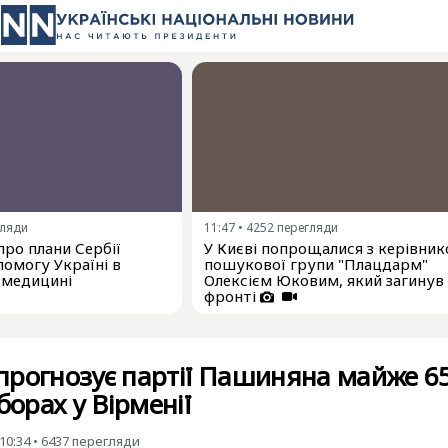
гляди
11:47
•
4252
перегляди
про плани Сербії
У Києві попрощалися з керівни
омогу Україні в
пошукової групи "Плацдарм"
 медицині
Олексієм Юковим, який загинув
фронті
прогнозує партії Пашиняна майже 6
борах у Вірменії
10:34
•
6437
перегляди