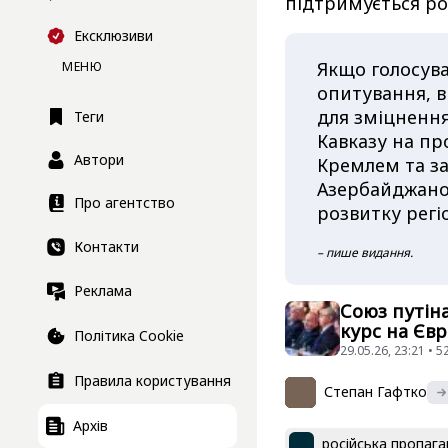
підтримується ро
Ексклюзиви
Якщо голосува
МЕНЮ
опитування, 
для зміцнення
Теги
Кавказу на пр
Автори
Кремлем та за
Азербайджано
Про агентство
розвитку регі
Контакти
– пише видання.
Реклама
Союз путін
курс на Єв
Політика Cookie
29.05.26, 23:21 • 
Правила користування
Степан Гафтко
Архів
російська пропаг