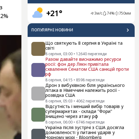
з
+21°
3
м/с
74
%
750
мм
12%
ПОПУЛЯРНI НОВИНИ
Що святкують 8 серпня в Україні та
світі
8 серпня, 03:00
•
12640
перегляди
Разом давайте виснажимо ресурси
росії: фон дер Ляєн привітала
схвалення Сенатом США санкцій проти
рф
8 серпня, 04:15
•
8598
перегляди
Дрон з вибухівкою біля українського
літака в Німеччині належить росії -
розвідка США
8 серпня, 05:03
•
4062
перегляди
Відсутність і менший вибір товарів у
супермаркетах - склади "Фори"
знищено через атаку рф
8 серпня, 06:00
•
6746
перегляди
Україна після зустрічі з США досягла
домовленості у питанні ударів у
Чорному морі - Bloomberg