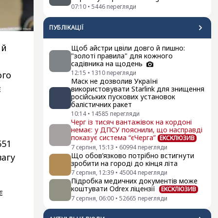
07:10
•
5446
перегляди
ПУБЛІКАЦІЇ
ий
Щоб айстри цвіли довго й пишно:
"золоті правила" для кожного
садівника на щодень
12:15
•
1310
перегляди
ого
Маск не дозволив Україні
є
використовувати Starlink для знищення
російських пускових установок
балістичних ракет
10:14
•
14585
перегляди
Черг із тисяч вантажівок на кордоні
немає: у ДПСУ пояснили, що насправді
показує система “єЧерга”
ЕКСКЛЮЗИВ
551
7 серпня, 15:13
•
60994
перегляди
Що обов’язково потрібно встигнути
вагу
зробити на городі до кінця літа
7 серпня, 12:39
•
45004
перегляди
Підробка медичних документів може
коштувати Odrex ліцензії
ЕКСКЛЮЗИВ
є
7 серпня, 06:00
•
52665
перегляди