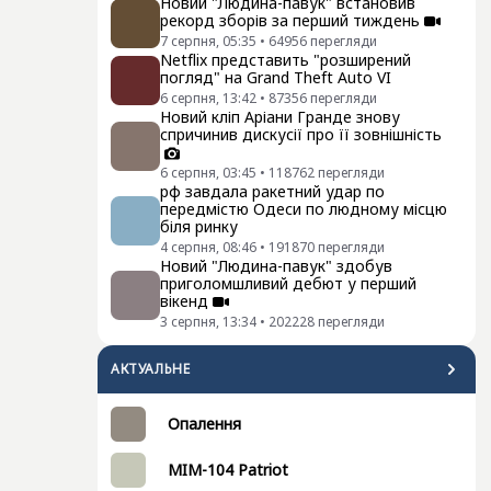
Новий "Людина-павук" встановив
рекорд зборів за перший тиждень
7 серпня, 05:35
•
64956
перегляди
Netflix представить "розширений
погляд" на Grand Theft Auto VI
6 серпня, 13:42
•
87356
перегляди
Новий кліп Аріани Гранде знову
спричинив дискусії про її зовнішність
6 серпня, 03:45
•
118762
перегляди
рф завдала ракетний удар по
передмістю Одеси по людному місцю
біля ринку
4 серпня, 08:46
•
191870
перегляди
Новий "Людина-павук" здобув
приголомшливий дебют у перший
вікенд
3 серпня, 13:34
•
202228
перегляди
АКТУАЛЬНЕ
Опалення
MIM-104 Patriot