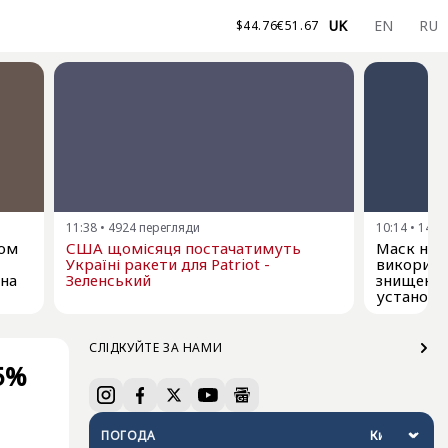
UK
EN
RU
$
44.76
€
51.67
11:38
•
4924
перегляди
10:14
•
1458
ком
США щомісяця постачатимуть
Маск не д
Україні ракети для Patriot -
використо
 на
Зеленський
знищення
установо
СЛІДКУЙТЕ ЗА НАМИ
5%
ПОГОДА