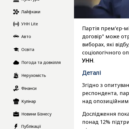
Лайфхаки
УНН Lite
Партія прем'єр-м
договір" може от
Авто
виборах, які відб
Освіта
соціологічного о
УНН
.
Погода та довкілля
Деталі
Нерухомість
Згідно з опитуван
Фінанси
респондента, пар
над опозиційним
Кулінар
Дослідження пока
Новини Бізнесу
понад 12% підтри
Публікації