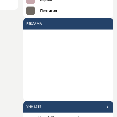
Пентагон
РЕКЛАМА
УНН LITE