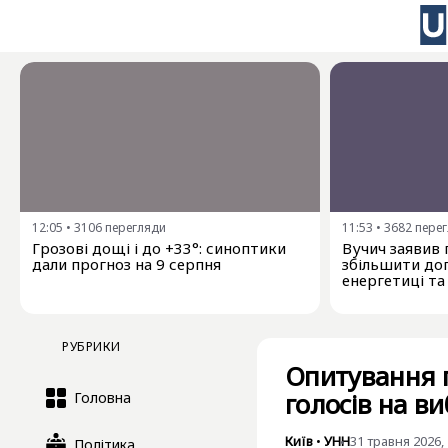
12:05
•
3106
перегляди
11:53
•
3682
пере
Грозові дощі і до +33°: синоптики
Вучич заявив 
дали прогноз на 9 серпня
збільшити доп
енергетиці та
РУБРИКИ
Опитування 
голосів на ви
Головна
Київ
•
УНН
31 травня 2026, 
Політика