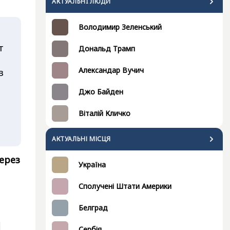
АКТУАЛЬНI ЛЮДИ
Володимир Зеленський
т
Дональд Трамп
Александар Вучич
з
Джо Байден
Віталій Кличко
АКТУАЛЬНІ МІСЦЯ
ерез
Україна
Сполучені Штати Америки
Белград
Сербія