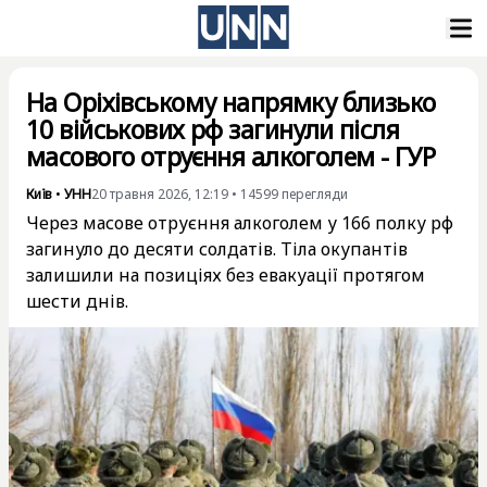
На Оріхівському напрямку близько
10 військових рф загинули після
масового отруєння алкоголем - ГУР
Київ
•
УНН
20 травня 2026, 12:19
•
14599
перегляди
Через масове отруєння алкоголем у 166 полку рф
загинуло до десяти солдатів. Тіла окупантів
залишили на позиціях без евакуації протягом
шести днів.