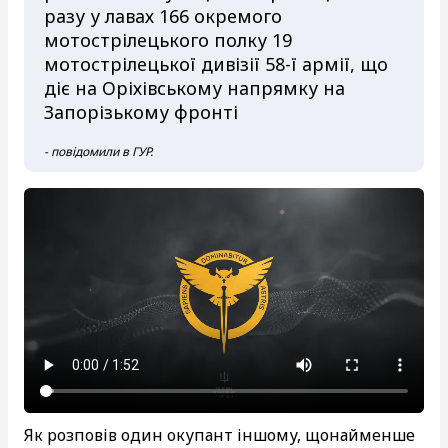
разу у лавах 166 окремого
мотострілецького полку 19
мотострілецької дивізії 58-ї армії, що
діє на Оріхівському напрямку на
Запорізькому фронті
- повідомили в ГУР.
Як розповів один окупант іншому, щонайменше