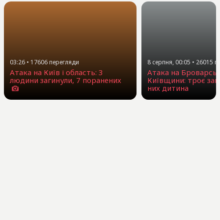
03:26
•
17606
перегляди
8 серпня, 00:05
•
26015
п
Атака на Київ і область: 3
Атака на Броварсь
людини загинули, 7 поранених
Київщини: троє заг
них дитина