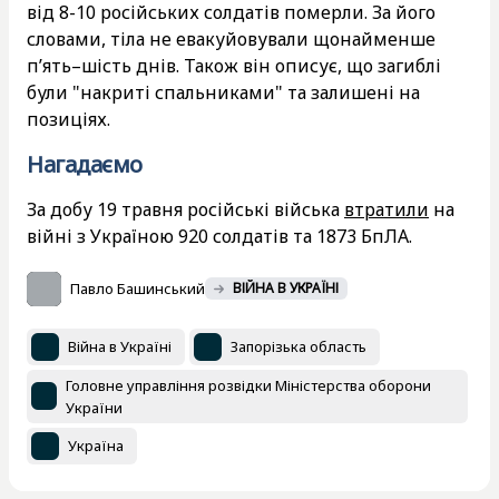
від 8-10 російських солдатів померли. За його
словами, тіла не евакуйовували щонайменше
п’ять–шість днів. Також він описує, що загиблі
були "накриті спальниками" та залишені на
позиціях.
Нагадаємо
За добу 19 травня російські війська
втратили
на
війні з Україною 920 солдатів та 1873 БпЛА.
Павло Башинський
ВІЙНА В УКРАЇНІ
Війна в Україні
Запорізька область
Головне управління розвідки Міністерства оборони
України
Україна