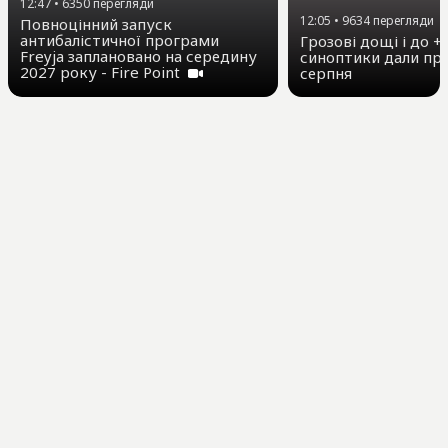
12:47
•
6350
перегляди
12:05
•
9634
перегляди
Повноцінний запуск
антибалістичної програми
Грозові дощі і до +3
Freyja заплановано на середину
синоптики дали про
2027 року - Fire Point
серпня