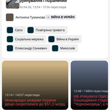
руйнування і поранений
30.04.26, 13:54 • 3156 переглядiв
Антоніна Туманова
ВІЙНА В УКРАЇНІ
Село
Повітряна тривога
Соціальна мережа
Війна в Україні
Олександр Сєнкевич
Миколаїв
12:48
•
14804
перегляди
13:14
•
14257
перегляди
рф атакувала Одесу
Міжнародні резерви України
пошкоджено стадіо
дещо скоротилися до $51,2 млрд
"Чорноморець", є п