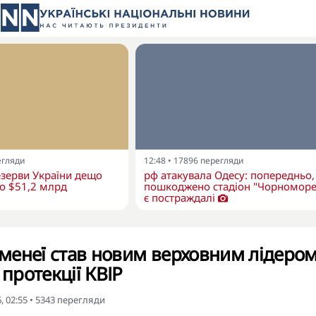
егляди
12:48
•
17896
перегляди
зерви України дещо
рф атакувала Одесу: попередньо,
о $51,2 млрд
пошкоджено стадіон "Чорноморе
є постраждалі
менеї став новим верховним лідеро
 протекції КВІР
, 02:55
•
5343
перегляди