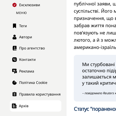
публічної заяви, 
Ексклюзиви
суспільстві. Його
МЕНЮ
призначення, що в
забрав життя понад
Теги
пов’язують не лиш
Автори
лютого, а й з мо
американо-ізраїль
Про агентство
Контакти
Ми стурбовані 
остаточно піді
Реклама
залишається м
у такий крити
Політика Cookie
– повідомило Reuters 
Правила користування
Архів
Статус "поранено