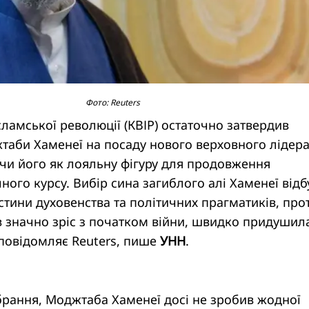
Фото: Reuters
сламської революції (КВІР) остаточно затвердив
таби Хаменеї на посаду нового верховного лідер
чи його як лояльну фігуру для продовження
ного курсу. Вибір сина загиблого алі Хаменеї відб
астини духовенства та політичних прагматиків, про
в значно зріс з початком війни, швидко придушил
 повідомляє Reuters, пише
УНН
.
брання, Моджтаба Хаменеї досі не зробив жодної