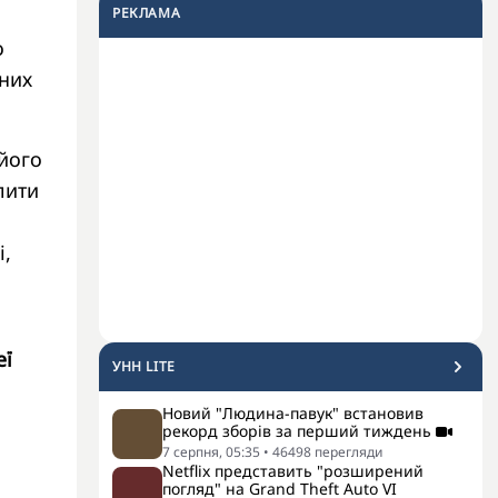
РЕКЛАМА
о
них
його
лити
і,
еї
УНН LITE
Новий "Людина-павук" встановив
рекорд зборів за перший тиждень
7 серпня, 05:35
•
46498
перегляди
Netflix представить "розширений
погляд" на Grand Theft Auto VI