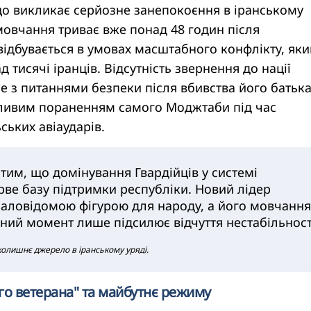
що викликає серйозне занепокоєння в іранському
 мовчання триває вже понад 48 годин після
ідбувається в умовах масштабного конфлікту, яки
 тисячі іранців. Відсутність звернення до нації
е з питаннями безпеки після вбивства його батька
жливим пораненням самого Моджтаби під час
ських авіаударів.
тим, що домінування Гвардійців у системі
рве базу підтримки республіки. Новий лідер
аловідомою фігурою для народу, а його мовчання
чний момент лише підсилює відчуття нестабільност
колишнє джерело в іранському уряді.
го ветерана" та майбутнє режиму