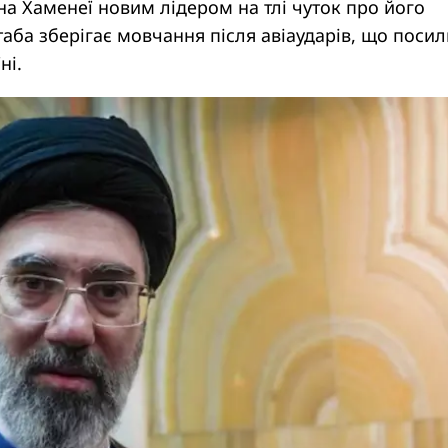
на Хаменеї новим лідером на тлі чуток про його
ба зберігає мовчання після авіаударів, що поси
ні.