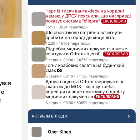
Черг із тисяч вантажівок на кордоні
немає: у ДПСУ пояснили, що насправді
показує система “єЧерга”
ЕКСКЛЮЗИВ
15:13
•
3524
перегляди
Що обов’язково потрібно встигнути
зробити на городі до кінця літа
12:39
•
16109
перегляди
Підробка медичних документів може
коштувати Odrex ліцензії
ЕКСКЛЮЗИВ
7 серпня, 06:00
•
34778
перегляди
а
Топ-7 крабових салатів на будь-який
смак
6 серпня, 08:19
•
71136
перегляди
Вдова пацієнта Odrex звернулася зі
увся
скаргою до МОЗ – клініку треба
те
перевірити через можливу підробку
медичних документів
ЕКСКЛЮЗИВ
а
6 серпня, 06:30
•
80059
перегляди
АКТУАЛЬНI ЛЮДИ
Олег Кіпер