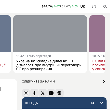
UK
EN
RU
$
44.76
€
51.67
↑
0.07
↑
0.05
11:42
•
17419
перегляди
10:55
•
1854
Україна як "складна дилема": FT
ЄС вів нов
ць",
дізналося про внутрішні переговори
посилення
ЄС про розширення
у списку
СЛІДКУЙТЕ ЗА НАМИ
м
ПОГОДА