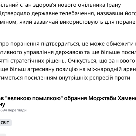
ільний стан здоров’я нового очільника Ірану
ідтвердило державне телебачення, назвавши йог
рміном, який зазвичай використовують для поране
про поранення підтвердиться, це може обмежити 
ративного управління державою та ще більше поси
ятті стратегічних рішень. Очікується, що за нового
 ще більш агресивну позицію на міжнародній арен
иметься посиленням внутрішніх репресій проти
ав "великою помилкою" обрання Моджтаби Хамен
ну
14594 перегляди
СВІТ