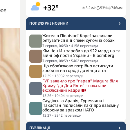
+32°
3.2
м/с
53
%
746
мм
лює
ПОПУЛЯРНI НОВИНИ
Жителів Північної Кореї закликали
рятуватися від спеки супом із собак
7 серпня, 06:50
•
4158
перегляди
Кім Чен Ин заробив до $22 млрд на тлі
війні рф проти України - Bloomberg
7 серпня, 08:59
•
5402
перегляди
Що обов’язково потрібно встигнути
зробити на городі до кінця літа
12:39
•
15932
перегляди
ГУР заявило про "парад" Magura біля
Криму "до Дня Ялти" - показали
ексклюзивні кадри
13:26
•
10404
перегляди
Саудівська Аравія, Туреччина і
Пакистан підписали пакт про взаємну
оборону за зразком НАТО
13:37
•
3342
перегляди
ПУБЛІКАЦІЇ