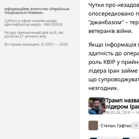
Чутки про незадов
Інформаційне агентство «Українські
опосередковано п
Національні Новини».
Cуб'єкт у сфері онлайн-медіа;
"джанбазом" – те
ідентифікатор медіа - R40-05926
ветеранів війни.
Ресурс призначений для осіб, які
досягли 21-річного віку
Якщо інформація 
Всі права захищені. © 2007 — 2026
здатність до опе
роль КВІР у прийн
лідера Іран займе
що супроводжуват
незгодних.
Трамп назв
лідером Іра
09.03.26, 20:51 • 
Степан Гафтко