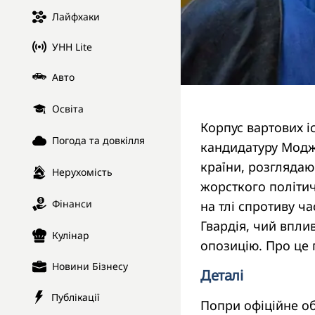
Лайфхаки
УНН Lite
Авто
Освіта
Корпус вартових і
Погода та довкілля
кандидатуру Модж
країни, розглядаю
Нерухомість
жорсткого політич
Фінанси
на тлі спротиву ч
Гвардія, чий впли
Кулінар
опозицію. Про це
Новини Бізнесу
Деталі
Публікації
Попри офіційне о