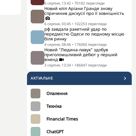
6 серпня, 13:42
•
70182
перегляди
Новий кліп Аріани Гранде знову
спричинив дискусії про її зовнішність
6 серпня, 03:45
•
102253
перегляди
рф завдала ракетний удар по
передмістю Одеси по людному місцю
біля ринку
4 серпня, 08:46
•
176060
перегляди
Новий "Людина-павук" здобув
приголомшливий дебют у перший
вікенд
3 серпня, 13:34
•
186847
перегляди
АКТУАЛЬНЕ
Опалення
Техніка
Financial Times
ChatGPT