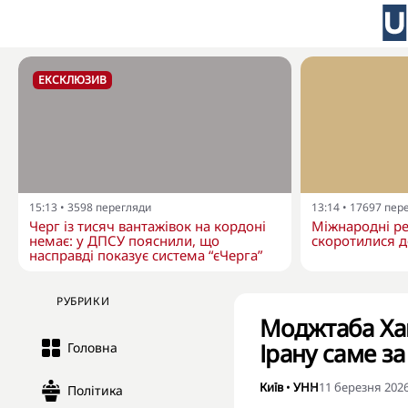
ЕКСКЛЮЗИВ
15:13
•
3598
перегляди
13:14
•
17697
пер
Черг із тисяч вантажівок на кордоні
Міжнародні ре
немає: у ДПСУ пояснили, що
скоротилися д
насправді показує система “єЧерга”
РУБРИКИ
Моджтаба Ха
Ірану саме за
Головна
Київ
•
УНН
11 березня 2026
Політика