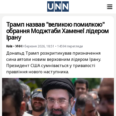
Трамп назвав "великою помилкою"
обрання Моджтаби Хаменеї лідером
Ірану
Київ
•
УНН
9 березня 2026, 18:51
•
14594
перегляди
Дональд Трамп розкритикував призначення
сина аятоли новим верховним лідером Ірану.
Президент США сумнівається у тривалості
правління нового наступника.