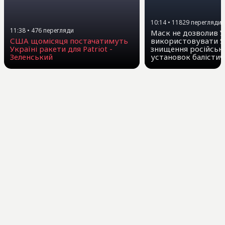
10:14
•
11829
перегляди
11:38
•
476
перегляди
Маск не дозволив У
США щомісяця постачатимуть
використовувати St
Україні ракети для Patriot -
знищення російськ
Зеленський
установок балістич