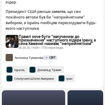
лідер.
Президент США раніше заявляв, що син
покійного аятоли був би "неприйнятним"
вибором, а Ізраїль пообіцяв переслідувати будь-
якого наступника.
Трамп хоче бути "залученим до
призначення" наступного лідера Ірану, а
сина Хаменеї називає "неприйнятним"
05.03.26, 19:09 • 7730 переглядiв
Антоніна Туманова
СВІТ
Ізраїль
Дональд Трамп
Сполучені Штати Америки
Іран