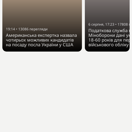
6 серпня, 17:23
•
17808
п
19:14
•
13086
перегляди
Податкова служба п
Американська експертка назвала
Міноборони дані укр
чотирьох можливих кандидатів
18-60 років для пер
на посаду посла України у США
військового обліку