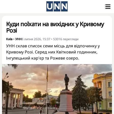
Куди поїхати на вихідних у Кривому
Розі
Київ
•
УНН
8 липня 2026, 15:37
•
53016
перегляди
УНН склав список семи місць для відпочинку у
Кривому Розі. Серед них Квітковий годинник,
Інгулецький кар'єр та Рожеве озеро.