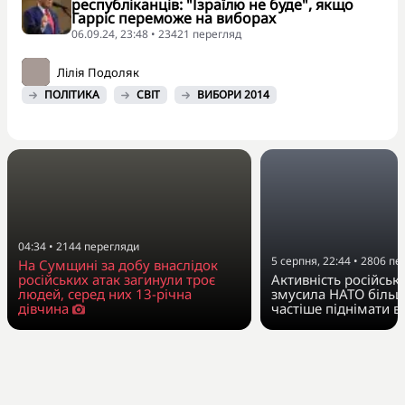
республіканців: "Ізраїлю не буде", якщо
Гарріс переможе на виборах
06.09.24, 23:48 • 23421 перегляд
Лілія Подоляк
ПОЛІТИКА
СВІТ
ВИБОРИ 2014
04:34
•
2144
перегляди
5 серпня, 22:44
•
2806
пе
На Сумщині за добу внаслідок
російських атак загинули троє
Активність російської
людей, серед них 13-річна
змусила НАТО більш
дівчина
частіше піднімати 