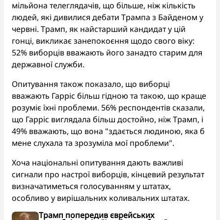
мільйона телеглядачів, що більше, ніж кількість
людей, які дивилися дебати Трампа з Байденом у
червні. Трамп, як найстарший кандидат у цій
гонці, викликає занепокоєння щодо свого віку:
52% виборців вважають його занадто старим для
державної служби.
Опитування також показало, що виборці
вважають Гарріс більш гідною та такою, що краще
розуміє їхні проблеми. 56% респондентів сказали,
що Гарріс виглядала більш достойно, ніж Трамп, і
49% вважають, що вона "здається людиною, яка б
мене слухала та зрозуміла мої проблеми".
Хоча національні опитування дають важливі
сигнали про настрої виборців, кінцевий результат
визначатиметься голосуванням у штатах,
особливо у вирішальних коливальних штатах.
Трамп попередив єврейських