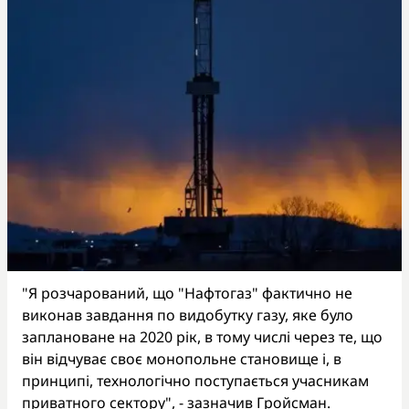
"Я розчарований, що "Нафтогаз" фактично не
виконав завдання по видобутку газу, яке було
заплановане на 2020 рік, в тому числі через те, що
він відчуває своє монопольне становище і, в
принципі, технологічно поступається учасникам
приватного сектору", - зазначив Гройсман.