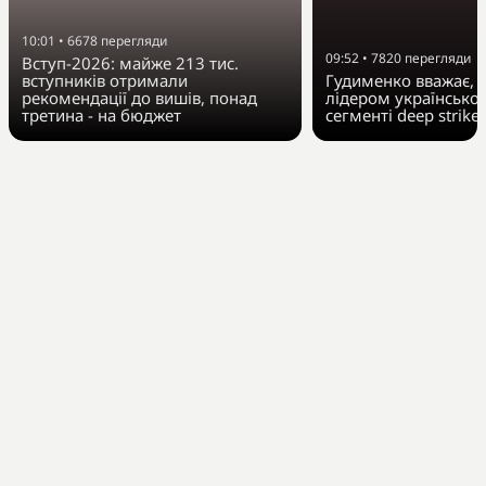
10:01
•
6678
перегляди
09:52
•
7820
перегляди
Вступ-2026: майже 213 тис.
вступників отримали
Гудименко вважає, Fi
рекомендації до вишів, понад
лідером українсько
третина - на бюджет
сегменті deep strike