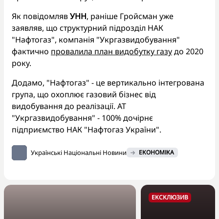
Як повідомляв
УНН
, раніше Гройсман уже
заявляв, що структурний підрозділ НАК
"Нафтогаз", компанія "Укргазвидобування"
фактично
провалила план видобутку газу
до 2020
року.
Додамо, "Нафтогаз" - це вертикально інтегрована
група, що охоплює газовий бізнес від
видобування до реалізації. АТ
"Укргазвидобування" - 100% дочірнє
підприємство НАК "Нафтогаз України".
Українські Національні Новини
ЕКОНОМІКА
ЕКСКЛЮЗИВ