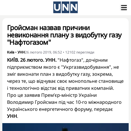
Гройсман назвав причини
невиконання плану з видобутку газу
"Нафтогазом"
Київ
•
УНН
26 лютого 2019, 06:52
•
12102
перегляди
КИЇВ. 26 лютого. УНН.
"Нафтогаз", дочірним
підприємством якого є "Укргазвидобування", не
зміг виконати план з видобутку газу, зокрема,
через те, що відчуває своє монопольне становище
і технологічно відстає від приватних компаній.
Про це заявив Прем’єр-міністр України
Володимир Гройсман під час 10-го міжнародного
Українського енергетичного форуму, передає
УНН
.