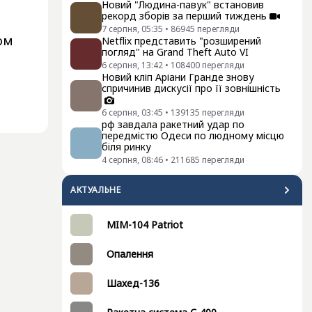
Новий "Людина-павук" встановив
рекорд зборів за перший тиждень
7 серпня, 05:35
•
86945
перегляди
ком
Netflix представить "розширений
погляд" на Grand Theft Auto VI
6 серпня, 13:42
•
108400
перегляди
Новий кліп Аріани Гранде знову
спричинив дискусії про її зовнішність
6 серпня, 03:45
•
139135
перегляди
рф завдала ракетний удар по
передмістю Одеси по людному місцю
біля ринку
4 серпня, 08:46
•
211685
перегляди
АКТУАЛЬНЕ
MIM-104 Patriot
Опалення
Шахед-136