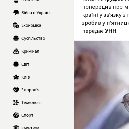
попередив про ма
Війна в Україні
країні у зв'язку 
зробив у п'ятницю
Економіка
передає
УНН
.
Суспільство
Кримінал
Світ
Київ
Здоров'я
Технології
Спорт
Культура