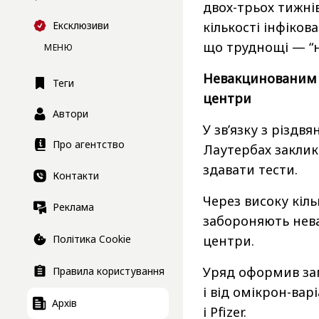
двох-трьох тижні
Ексклюзиви
кількості інфіков
що труднощі — “н
МЕНЮ
Невакцинованим з
Теги
центри
Автори
У зв’язку з різд
Про агентство
Лаутербах заклик
здавати тести.
Контакти
Через високу кіль
Реклама
забороняють нева
Політика Cookie
центри.
Уряд оформив зам
Правила користування
і від омікрон-ва
Архів
і Pfizer.