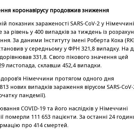
ння коронавірусу продовжив зниження
ій показник зараженості SARS-CoV-2 у Німеччині
за рівень у 400 випадків за тиждень із розраху
ення. За даними Інституту імені Роберта Коха (RKI
 становив у середньому у ФРН 321,8 випадку. На 
дорівнював 331,8. Свого пікового значення цей
29 листопада, склавши 452,4 випадки.
здоров’я Німеччини протягом одного дня
 813 нових випадків зараження вірусом SARS-CoV-
початку пандемії).
ювання COVID-19 та його наслідків у Німеччині
ї померли 111 653 пацієнти. За останні 24 годин
рмацію про 414 смертей.