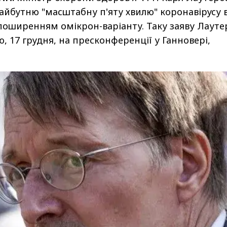
йбутню "масштабну п'яту хвилю" коронавірусу 
з поширенням омікрон-варіанту. Таку заяву Лауте
, 17 грудня, на пресконференції у Ганновері,