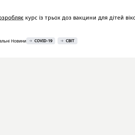
озробляє
курс із трьох доз вакцини для дітей ві
альні Новини
COVID-19
СВІТ