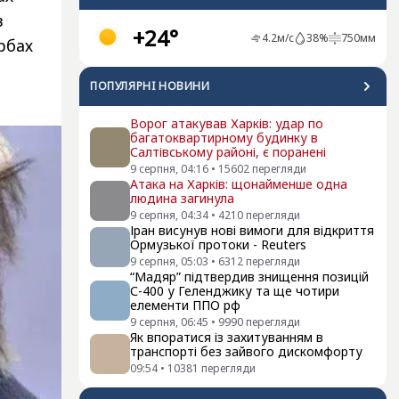
в
+24°
4.2
м/с
38
%
750
мм
рбах
ПОПУЛЯРНI НОВИНИ
Ворог атакував Харків: удар по
багатоквартирному будинку в
Салтівському районі, є поранені
9 серпня, 04:16
•
15602
перегляди
Атака на Харків: щонайменше одна
людина загинула
9 серпня, 04:34
•
4210
перегляди
Іран висунув нові вимоги для відкриття
Ормузької протоки - Reuters
9 серпня, 05:03
•
6312
перегляди
“Мадяр” підтвердив знищення позицій
С-400 у Геленджику та ще чотири
елементи ППО рф
9 серпня, 06:45
•
9990
перегляди
Як впоратися із захитуванням в
транспорті без зайвого дискомфорту
09:54
•
10381
перегляди