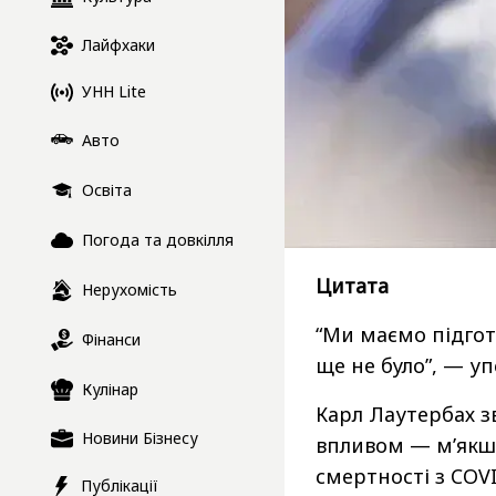
Лайфхаки
УНН Lite
Авто
Освіта
Погода та довкілля
Цитата
Нерухомість
“Ми маємо підготу
Фінанси
ще не було”, — уп
Кулінар
Карл Лаутербах зв
Новини Бізнесу
впливом — м’якша,
смертності з COV
Публікації