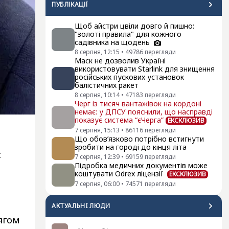
ПУБЛІКАЦІЇ
Щоб айстри цвіли довго й пишно:
"золоті правила" для кожного
садівника на щодень
8 серпня, 12:15
•
49786
перегляди
Маск не дозволив Україні
використовувати Starlink для знищення
російських пускових установок
балістичних ракет
8 серпня, 10:14
•
47183
перегляди
Черг із тисяч вантажівок на кордоні
немає: у ДПСУ пояснили, що насправді
показує система “єЧерга”
ЕКСКЛЮЗИВ
7 серпня, 15:13
•
86116
перегляди
Що обов’язково потрібно встигнути
зробити на городі до кінця літа
с
7 серпня, 12:39
•
69159
перегляди
Підробка медичних документів може
коштувати Odrex ліцензії
ЕКСКЛЮЗИВ
7 серпня, 06:00
•
74571
перегляди
АКТУАЛЬНI ЛЮДИ
ягом