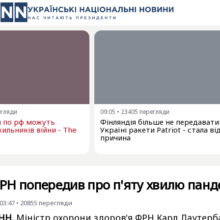
егляди
09:05
•
23405
перегляди
и по рф можуть
Фінляндія більше не передават
ильників війни - The
Україні ракети Patriot - стала в
причина
Н попередив про п'яту хвилю панд
03:47
•
20855
перегляди
УНН.
Міністр охорони здоров'я ФРН Карл Лаутерб