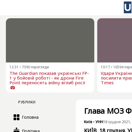
12:31
•
7390
перегляди
10:17
•
16594
пер
The Guardian показав українські FP-
Удари Україн
1 у бойовій роботі - як дрони Fire
посилити прих
Point переносять війну вглиб росії
Times
РУБРИКИ
Глава МОЗ ФР
Головна
Київ
•
УНН
18 грудня 2021, 
КИЇВ. 18 грудня. 
Політика