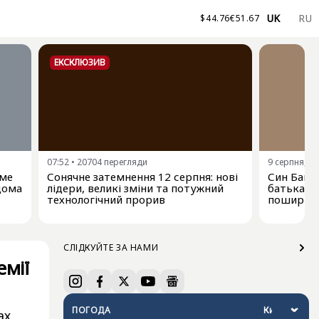
UK
RU
$
44.76
€
51.67
ЕКСКЛЮЗИВ
07:52
•
20704
перегляди
9 серпня, 06
име
Сонячне затемнення 12 серпня: нові
Син Байд
ідома
лідери, великі зміни та потужний
батька-е
технологічний прорив
поширюєт
СЛІДКУЙТЕ ЗА НАМИ
емії
ПОГОДА
ах