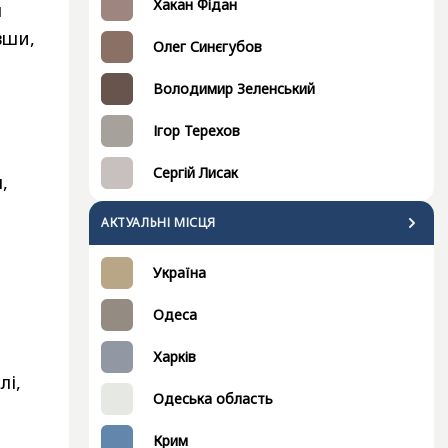
Хакан Фідан
я
вши,
Олег Синєгубов
Володимир Зеленський
Ігор Терехов
Сергій Лисак
,
АКТУАЛЬНІ МІСЦЯ
Україна
Одеса
Харків
лі,
Одеська область
Крим