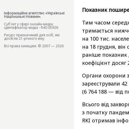
Показник пошире
Інформаційне агентство «Українські
Національні Новини».
Тим часом середн
Cуб'єкт у сфері онлайн-медіа;
ідентифікатор медіа - R40-05926
тримається нижче 
Ресурс призначений для осіб, які
на 100 тис. насел
досягли 21-річного віку
на 18 грудня, він
Всі права захищені. © 2007 — 2026
раніше показник 
коефіцієнт досяг 
Органи охорони 
зареєстрували 42
(6 764 188 — від 
Всього від захвор
з початку пандемі
RKI отримав інфо