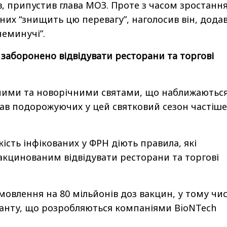
в, припустив глава МОЗ. Проте з часом зростанн
аних “знищить цю перевагу”, наголосив він, дода
еминучі”.
аборонено відвідувати ресторани та торгові
вяними та новорічними святами, що наближаються
ав подорожуючих у цей святковий сезон частіше
кість інфікованих у ФРН діють правила, які
кцинованим відвідувати ресторани та торгові
овлення на 80 мільйонів доз вакцин, у тому чис
ріанту, що розробляються компаніями BioNTech