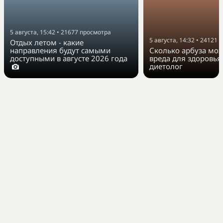
5 августа, 15:42
•
21677
просмотра
5 августа, 14:32
•
24121
п
Отдых летом - какие
направления будут самыми
Сколько арбуза мож
доступными в августе 2026 года
вреда для здоровья
диетолог