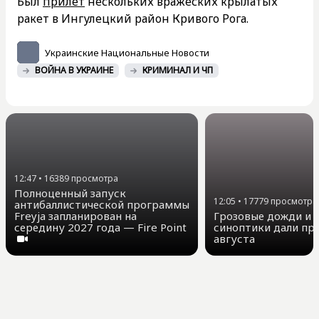
Был
прилет
нескольких вражеских крылатых
ракет в Ингулецкий район Кривого Рога.
Украинские Национальные Новости
ВОЙНА В УКРАИНЕ
КРИМИНАЛ И ЧП
12:47
•
16389
просмотра
Полноценный запуск
12:05
•
17779
просмотра
антибаллистической программы
Freyja запланирован на
Грозовые дожди и д
середину 2027 года — Fire Point
синоптики дали про
августа