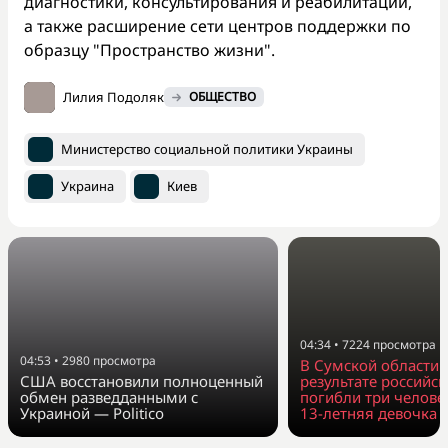
диагностики, консультирования и реабилитации,
а также расширение сети центров поддержки по
образцу "Пространство жизни".
Лилия Подоляк
ОБЩЕСТВО
Министерство социальной политики Украины
Украина
Киев
04:34
•
7224
просмотра
04:53
•
2980
просмотра
В Сумской области з
США восстановили полноценный
результате российск
обмен разведданными с
погибли три человек
Украиной — Politico
13-летняя девочка