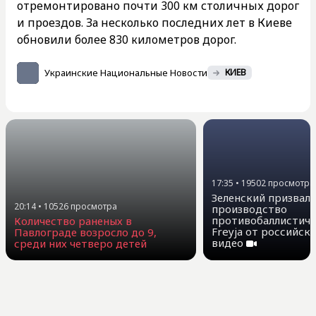
отремонтировано почти 300 км столичных дорог
и проездов. За несколько последних лет в Киеве
обновили более 830 километров дорог.
Украинские Национальные Новости
КИЕВ
17:35
•
19502
просмотра
Зеленский призвал
20:14
•
10526
просмотра
производство
противобаллистиче
Количество раненых в
Freyja от российск
Павлограде возросло до 9,
видео
среди них четверо детей