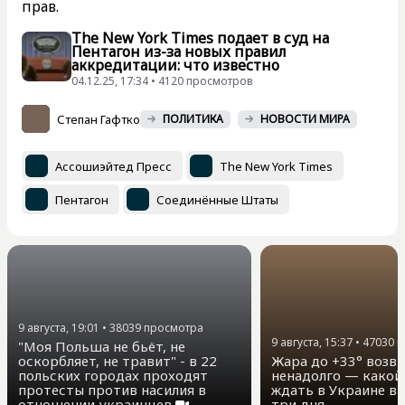
прав.
The New York Times подает в суд на
Пентагон из-за новых правил
аккредитации: что известно
04.12.25, 17:34 • 4120 просмотров
Степан Гафтко
ПОЛИТИКА
НОВОСТИ МИРА
Ассошиэйтед Пресс
The New York Times
Пентагон
Соединённые Штаты
9 августа, 19:01
•
38039
просмотра
9 августа, 15:37
•
47030
п
"Моя Польша не бьёт, не
оскорбляет, не травит" - в 22
Жара до +33° возв
польских городах проходят
ненадолго — какой
протесты против насилия в
ждать в Украине в
отношении украинцев
три дня