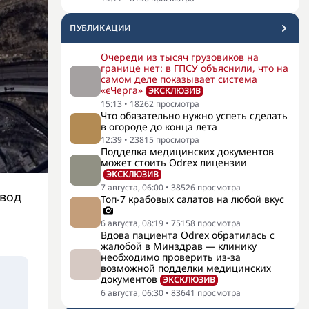
ПУБЛИКАЦИИ
Очереди из тысяч грузовиков на
границе нет: в ГПСУ объяснили, что на
самом деле показывает система
«єЧерга»
ЭКСКЛЮЗИВ
15:13
•
18262
просмотра
Что обязательно нужно успеть сделать
в огороде до конца лета
12:39
•
23815
просмотра
Подделка медицинских документов
может стоить Odrex лицензии
ЭКСКЛЮЗИВ
7 августа, 06:00
•
38526
просмотра
авод
Топ-7 крабовых салатов на любой вкус
6 августа, 08:19
•
75158
просмотра
Вдова пациента Odrex обратилась с
жалобой в Минздрав — клинику
необходимо проверить из-за
возможной подделки медицинских
документов
ЭКСКЛЮЗИВ
6 августа, 06:30
•
83641
просмотра