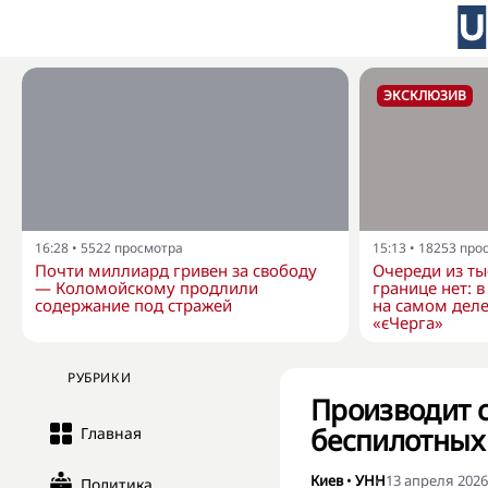
ЭКСКЛЮЗИВ
16:28
•
5522
просмотра
15:13
•
18253
про
Почти миллиард гривен за свободу
Очереди из ты
— Коломойскому продлили
границе нет: 
содержание под стражей
на самом деле
«єЧерга»
РУБРИКИ
Производит 
беспилотных 
Главная
Киев
•
УНН
13 апреля 2026,
Политика