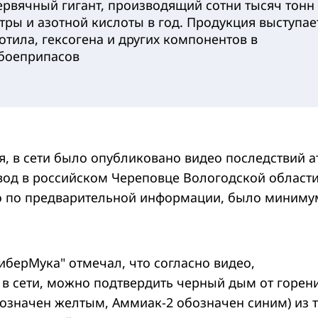
рвячный гигант, производящий сотни тысяч тонн
тры и азотной кислоты в год. Продукция выступае
отила, гексогена и других компонентов в
 боеприпасов
я, в сети было опубликовано видео последствий а
вод в российском Череповце Вологодской области
о по предварительной информации, было миниму
иберМука" отмечал, что согласно видео,
в сети, можно подтвердить черный дым от горен
бозначен желтым, Аммиак-2 обозначен синим) из 