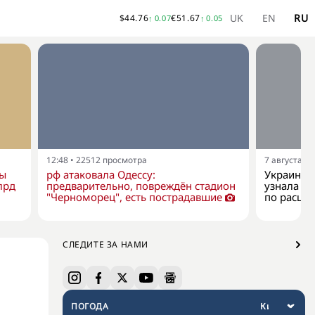
UK
EN
RU
$
44.76
€
51.67
↑
0.07
↑
0.05
12:48
•
22512
просмотра
7 августа, 1
ны
рф атаковала Одессу:
Украина к
лрд
предварительно, повреждён стадион
узнала о 
"Черноморец", есть пострадавшие
по расши
СЛЕДИТЕ ЗА НАМИ
ПОГОДА