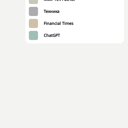
Техника
Financial Times
ChatGPT