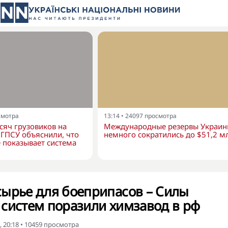
смотра
13:14
•
24097
просмотра
сяч грузовиков на
Международные резервы Украи
в ГПСУ объяснили, что
немного сократились до $51,2 м
 показывает система
сырье для боеприпасов – Силы
систем поразили химзавод в рф
 20:18
•
10459
просмотра