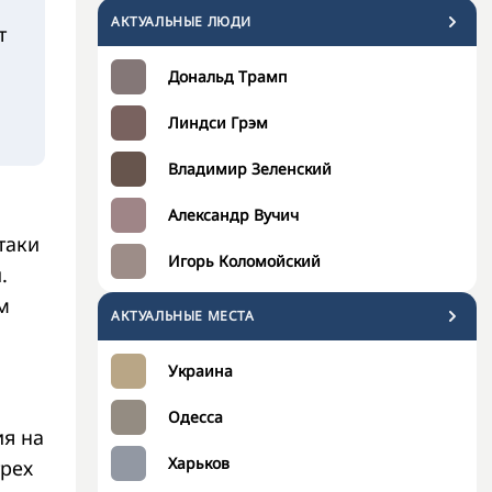
АКТУАЛЬНЫЕ ЛЮДИ
т
Дональд Трамп
Линдси Грэм
Владимир Зеленский
Александр Вучич
таки
Игорь Коломойский
.
м
АКТУАЛЬНЫЕ МЕСТА
Украина
Одесса
ия на
Харьков
трех