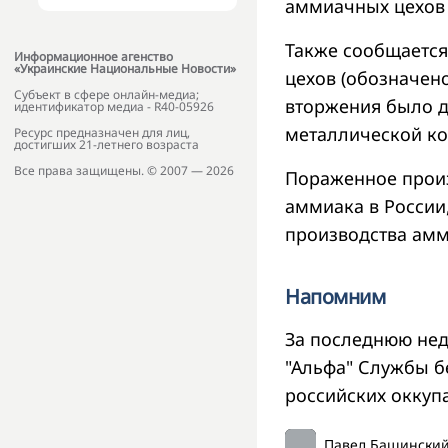
аммиачных цехов 
Также сообщается
Информационное агенство
«Украинские Национальные Новости»
цехов (обозначен
Субъект в сфере онлайн-медиа;
вторжения было 
идентификатор медиа - R40-05926
металлической ко
Ресурс предназначен для лиц,
достигших 21-летнего возраста
Все права защищены. © 2007 — 2026
Пораженное произ
аммиака в России
производства амм
Напомним
За последнюю нед
"Альфа" Службы 
российских оккуп
Павел Башински