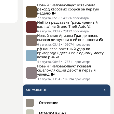
Новый "Человек-паук" установил
рекорд кассовых сборов за первую
неделю
7 августа, 05:35
•
49886
просмотра
Netflix представит "расширенный
взгляд" на Grand Theft Auto VI
6 августа, 13:42
•
73172
просмотра
Новый клип Арианы Гранде вновь
вызвал дискуссии о её внешности
6 августа, 03:45
•
105074
просмотра
рф нанесла ракетный удар по
пригороду Одессы по людному месту
возле рынка
4 августа, 08:46
•
178711
просмотра
Новый "Человек-паук" показал
ошеломляющий дебют в первый
уикенд
3 августа, 13:34
•
189294
просмотра
АКТУАЛЬНОЕ
Отопление
MIM-104 Patriot