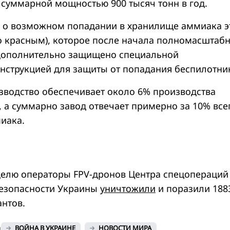
суммарной мощностью 900 тысяч тонн в год.
 о возможном попадании в хранилище аммиака э
о красным), которое после начала полномасштаб
дополнительно защищено специальной
нструкцией для защиты от попадания беспилотни
водство обеспечивает около 6% производства
, а суммарно завод отвечает примерно за 10% все
иака.
елю операторы FPV-дронов Центра спецопераций
безопасности Украины
уничтожили
и поразили 188
антов.
й
ВОЙНА В УКРАИНЕ
НОВОСТИ МИРА