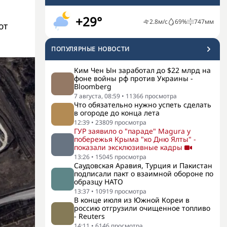
+29°
2.8
м/с
69
%
747
мм
ют
ПОПУЛЯРНЫЕ НОВОСТИ
Ким Чен Ын заработал до $22 млрд на
фоне войны рф против Украины -
Bloomberg
7 августа, 08:59
•
11366
просмотра
Что обязательно нужно успеть сделать
в огороде до конца лета
12:39
•
23809
просмотра
ГУР заявило о "параде" Magura у
побережья Крыма "ко Дню Ялты" -
показали эксклюзивные кадры
13:26
•
15045
просмотра
Саудовская Аравия, Турция и Пакистан
подписали пакт о взаимной обороне по
образцу НАТО
13:37
•
10919
просмотра
В конце июля из Южной Кореи в
россию отгрузили очищенное топливо
- Reuters
14:11
•
6146
просмотра