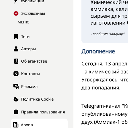
публикации
Химический че
аммиака, сели
Эксклюзивы
сырьем для тр
изготовлении
МЕНЮ
- сообщил "Мадьяр".
Теги
Авторы
Дополнение
Об агентстве
Сегодня, 13 апрел
на химический за
Контакты
Утверждалось, чт
Реклама
два попадания.
Политика Cookie
Telegram-канал "К
Правила пользования
опубликованному 
двух (Аммиак-1 о
Архив