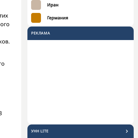
Иран
тих
Германия
ного
РЕКЛАМА
ков.
го
3
УНН LITE