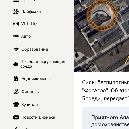
Лайфхаки
УНН Lite
Авто
Образование
Погода и окружающая
среда
Недвижимость
Силы беспилотных
"ФосАгро". Об эт
Финансы
Бровди, передает
Кулинар
Приятного Апа
Новости Бизнеса
домохозяйств