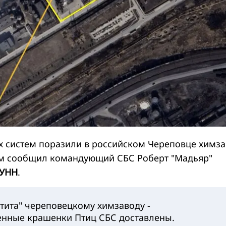
 систем поразили в российском Череповце химз
ом сообщил командующий СБС Роберт "Мадьяр"
УНН
.
тита" череповецкому химзаводу -
енные крашенки Птиц СБС доставлены.