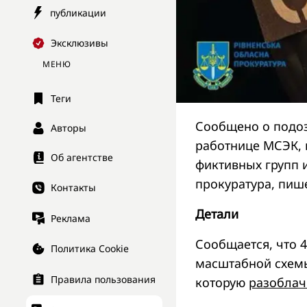
публикации
Эксклюзивы
МЕНЮ
Теги
Сообщено о подо
Авторы
работнице МСЭК, 
Об агентстве
фиктивных групп 
прокуратура, пиш
Контакты
Детали
Реклама
Сообщается, что 
Политика Cookie
масштабной схемы
Правила пользования
которую
разоблач