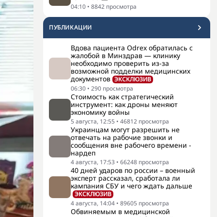
04:10
•
8842
просмотра
ПУБЛИКАЦИИ
Вдова пациента Odrex обратилась с
жалобой в Минздрав — клинику
необходимо проверить из-за
возможной подделки медицинских
документов
ЭКСКЛЮЗИВ
06:30
•
290
просмотра
Стоимость как стратегический
инструмент: как дроны меняют
экономику войны
5 августа, 12:55
•
46812
просмотра
Украинцам могут разрешить не
отвечать на рабочие звонки и
сообщения вне рабочего времени -
нардеп
4 августа, 17:53
•
66248
просмотра
40 дней ударов по россии – военный
эксперт рассказал, сработала ли
кампания СБУ и чего ждать дальше
ЭКСКЛЮЗИВ
4 августа, 14:04
•
89605
просмотра
Обвиняемым в медицинской