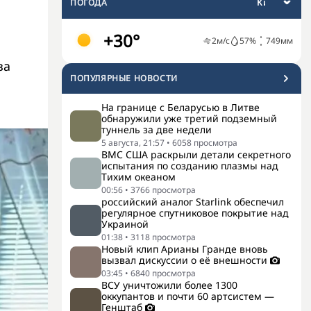
ПОГОДА
+30°
2
м/с
57
%
749
мм
за
ПОПУЛЯРНЫЕ НОВОСТИ
На границе с Беларусью в Литве
обнаружили уже третий подземный
туннель за две недели
5 августа, 21:57
•
6058
просмотра
ВМС США раскрыли детали секретного
испытания по созданию плазмы над
Тихим океаном
00:56
•
3766
просмотра
российский аналог Starlink обеспечил
регулярное спутниковое покрытие над
Украиной
01:38
•
3118
просмотра
Новый клип Арианы Гранде вновь
вызвал дискуссии о её внешности
03:45
•
6840
просмотра
ВСУ уничтожили более 1300
оккупантов и почти 60 артсистем —
Генштаб