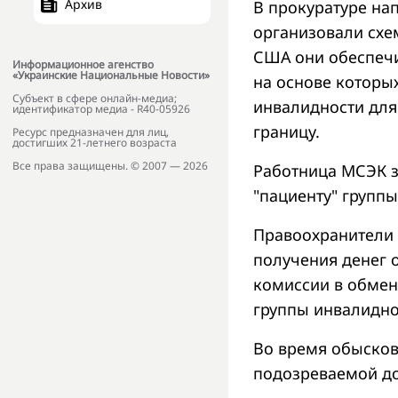
Архив
В прокуратуре на
организовали схе
США они обеспеч
Информационное агенство
«Украинские Национальные Новости»
на основе которы
Субъект в сфере онлайн-медиа;
инвалидности для
идентификатор медиа - R40-05926
границу.
Ресурс предназначен для лиц,
достигших 21-летнего возраста
Все права защищены. © 2007 — 2026
Работница МСЭК з
"пациенту" групп
Правоохранители 
получения денег 
комиссии в обмен
группы инвалидно
Во время обысков
подозреваемой д