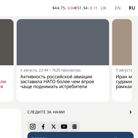
UK
EN
RU
$
44.75
€
51.54
↓
0.04
↓
0.11
5 августа, 22:44
•
7620
просмотра
5 августа, 2
Активность российской авиации
Иран мож
бли
заставила НАТО более чем втрое
судами в
яя
чаще поднимать истребители
рамках н
СЛЕДИТЕ ЗА НАМИ