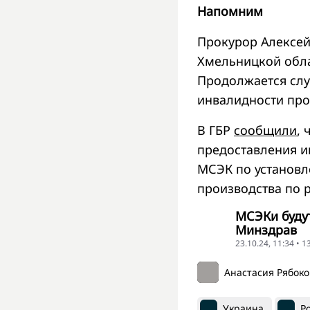
Напомним
Прокурор Алексе
Хмельницкой обла
Продолжается слу
инвалидности про
В ГБР
сообщили
, 
предоставления и
МСЭК по установ
производства по 
МСЭКи будут
Минздрав
23.10.24, 11:34 • 
Анастасия Рябок
Украина
Р