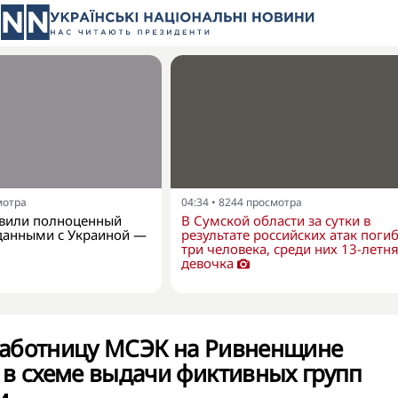
мотра
04:34
•
8244
просмотра
вили полноценный
В Сумской области за сутки в
данными с Украиной —
результате российских атак поги
три человека, среди них 13-летн
девочка
аботницу МСЭК на Ривненщине
 в схеме выдачи фиктивных групп