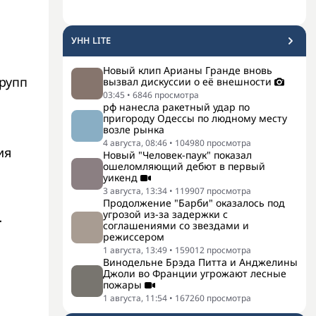
УНН LITE
Новый клип Арианы Гранде вновь
рупп
вызвал дискуссии о её внешности
03:45
•
6846
просмотра
рф нанесла ракетный удар по
пригороду Одессы по людному месту
возле рынка
4 августа, 08:46
•
104980
просмотра
ия
Новый "Человек-паук" показал
ошеломляющий дебют в первый
уикенд
3 августа, 13:34
•
119907
просмотра
Продолжение "Барби" оказалось под
угрозой из-за задержки с
-
соглашениями со звездами и
режиссером
1 августа, 13:49
•
159012
просмотра
Винодельне Брэда Питта и Анджелины
Джоли во Франции угрожают лесные
пожары
1 августа, 11:54
•
167260
просмотра