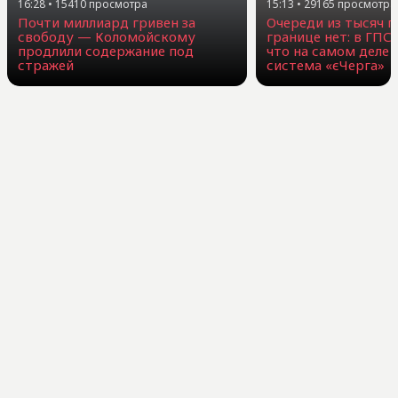
16:28
•
15410
просмотра
15:13
•
29165
просмотра
Почти миллиард гривен за
Очереди из тысяч г
свободу — Коломойскому
границе нет: в ГПС
продлили содержание под
что на самом деле 
стражей
система «єЧерга»