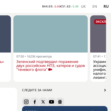
UK
EN
RU
$
44.69
€
51.63
↓
0.06
↑
0.09
ЭКСКЛЮЗ
07:50
•
16236
просмотра
07:41
•
1701
ь»
Зеленский подтвердил поражение
Украинск
двух российских НПЗ, катеров и судов
ассоциац
"теневого флота"
унифицир
налогооб
лизинга
СЛЕДИТЕ ЗА НАМИ