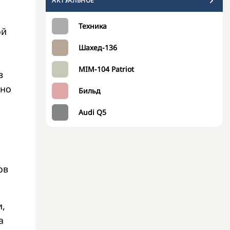
АКТУАЛЬНОЕ
Техника
ой
Шахед-136
MIM-104 Patriot
в
ьно
Бильд
Audi Q5
ов
,
а