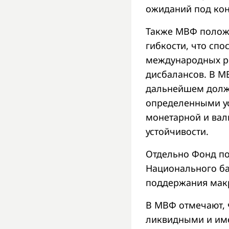
ожиданий под ко
Также МВФ положи
гибкости, что сп
международных р
дисбалансов. В М
дальнейшем должн
определенными у
монетарной и вал
устойчивости.
Отдельно Фонд по
Национального ба
поддержания мак
В МВФ отмечают, 
ликвидными и име