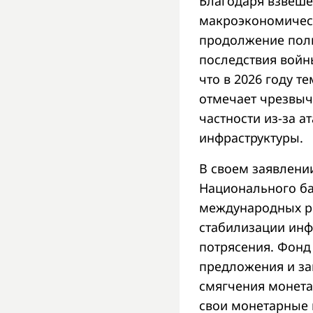
Благодаря взвеш
макроэкономическ
продолжение полн
последствия войн
что в 2026 году т
отмечает чрезвыч
частности из-за а
инфраструктуры.
В своем заявлени
Национального ба
международных ре
стабилизации ин
потрясения. Фонд
предложения и за
смягчения монета
свои монетарные