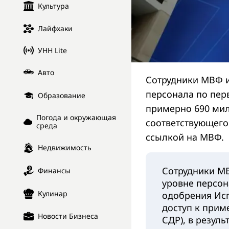
Культура
Лайфхаки
УНН Lite
Авто
Сотрудники МВФ и
персонала по перв
Образование
примерно 690 мил
Погода и окружающая
соответствующего
среда
ссылкой на МВФ.
Недвижимость
Сотрудники МВ
Финансы
уровне персон
Кулинар
одобрения Ис
доступ к при
Новости Бизнеса
СДР), в резул