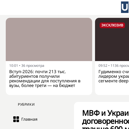
ЭКСКЛЮЗИВ
10:01
•
36
просмотра
09:52
•
1136
прос
Вступ-2026: почти 213 тыс.
Гудименко счит
абитуриентов получили
лидером укра
рекомендации для поступления в
сегменте deep 
вузы, более трети — на бюджет
РУБРИКИ
МВФ и Украин
договореннос
Главная