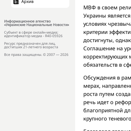
Архив
МВФ в своем рели
Украины является
Информационное агенство
условиях чрезвыч
«Украинские Национальные Новости»
критерии эффекти
Субъект в сфере онлайн-медиа;
идентификатор медиа - R40-05926
достигнуты, одна
Ресурс предназначен для лиц,
достигших 21-летнего возраста
Соглашение на ур
Все права защищены. © 2007 — 2026
корректирующих м
обязательств в с
Обсуждения в рам
мерах, направлен
роста путем созд
речь идет о рефо
благоприятной дл
крупного теневого