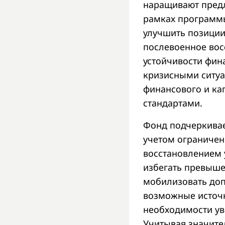
наращивают предл
рамках программы
улучшить позиции
послевоенное вос
устойчивости фин
кризисными ситуа
финансового и ка
стандартами.
Фонд подчеркивае
учетом ограничен
восстановлением 
избегать превыше
мобилизовать доп
возможные источн
необходимости ув
Учитывая значите