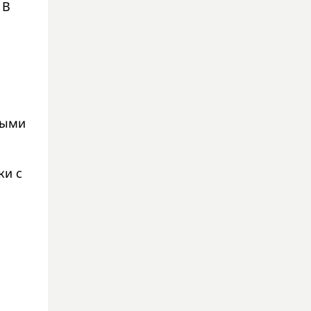
 В
ными
ки с