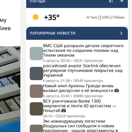
ПОГОДА
+35°
1
м/с
33
%
746
мм
ому
Киев
ПОПУЛЯРНЫЕ НОВОСТИ
ВМС США раскрыли детали секретного
испытания по созданию плазмы над
Тихим океаном
6 августа, 00:56
•
18531
просмотра
российский аналог Starlink обеспечил
регулярное спутниковое покрытие над
Украиной
6 августа, 01:38
•
18549
просмотра
Новый клип Арианы Гранде вновь
вызвал дискуссии о её внешности
6 августа, 03:45
•
30880
просмотра
ВСУ уничтожили более 1300
оккупантов и почти 60 артсистем —
Генштаб
04:10
•
22629
просмотра
Экс-командующему логистики
Воздушных сил сообщили о новом
подозрении - нашли апартаменты в