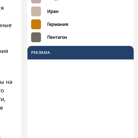
я
Иран
нные
Германия
Пентагон
ния
РЕКЛАМА
ны на
го
и,
ее