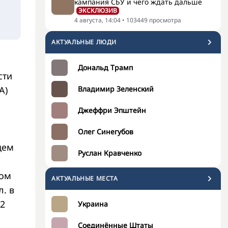
кампания СБУ и чего ждать дальше
ЭКСКЛЮЗИВ
4 августа, 14:04
•
103449
просмотра
АКТУАЛЬНЫЕ ЛЮДИ
Дональд Трамп
сти
A)
Владимир Зеленский
Джеффри Эпштейн
Олег Синегубов
щем
Руслан Кравченко
мом
АКТУАЛЬНЫЕ МЕСТА
. в
,2
Украина
Соединённые Штаты