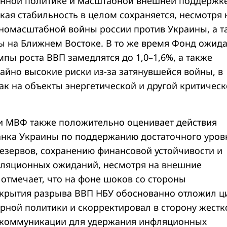
енной политике и масштабной внешней поддержк
ая стабильность в целом сохраняется, несмотря 
омасштабной войны россии против Украины, а т
ы на Ближнем Востоке. В то же время Фонд ожида
емпы роста ВВП замедлятся до 1,0–1,6%, а также
айно высокие риски из-за затянувшейся войны, в
так на объекты энергетической и другой критичес
и МВФ также положительно оценивает действия
нка Украины по поддержанию достаточного уров
зервов, сохранению финансовой устойчивости и
фляционных ожиданий, несмотря на внешние
 отмечает, что на фоне шоков со стороны
крытия разрыва ВВП НБУ обоснованно отложил ц
рной политики и скорректировал в сторону жестк
 коммуникации для удержания инфляционных