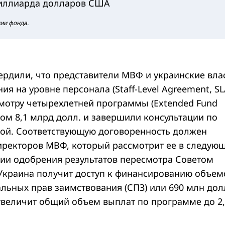
 миллиарда долларов США
нии фонда.
ердили, что представители МВФ и украинские вла
ия на уровне персонала (Staff-Level Agreement, SL
мотру четырехлетней программы (Extended Fund
ъемом 8,1 млрд долл. и завершили консультации по
иной. Соответствующую договоренность должен
иректоров МВФ, который рассмотрит ее в следую
вии одобрения результатов пересмотра Советом
Украина получит доступ к финансированию объе
льных прав заимствования (СПЗ) или 690 млн долл
 увеличит общий объем выплат по программе до 2