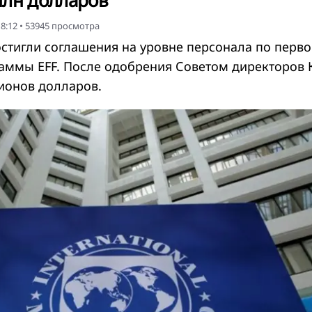
млн долларов
8:12
•
53945
просмотра
стигли соглашения на уровне персонала по перв
аммы EFF. После одобрения Советом директоров 
ионов долларов.