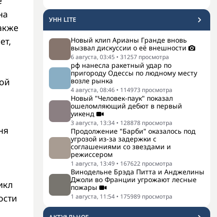
е
на
УНН LITE
акже
ет,
Новый клип Арианы Гранде вновь
вызвал дискуссии о её внешности
6 августа, 03:45
•
31257
просмотра
рф нанесла ракетный удар по
пригороду Одессы по людному месту
кой
возле рынка
4 августа, 08:46
•
114973
просмотра
Новый "Человек-паук" показал
ошеломляющий дебют в первый
уикенд
3 августа, 13:34
•
128878
просмотра
ня
Продолжение "Барби" оказалось под
угрозой из-за задержки с
соглашениями со звездами и
режиссером
1 августа, 13:49
•
167622
просмотра
Винодельне Брэда Питта и Анджелины
Джоли во Франции угрожают лесные
икл
пожары
ости
1 августа, 11:54
•
175989
просмотра