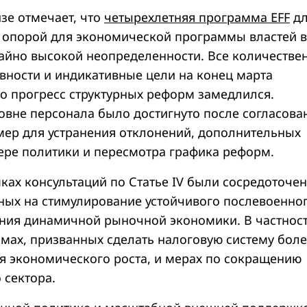
зе отмечает, что
четырехлетняя программа EFF
дл
 опорой для экономической программы властей в
айно высокой неопределенности. Все количестве
вности и индикативные цели на конец марта
ко прогресс структурных реформ замедлился.
овне персонала было достигнуто после согласова
ер для устранения отклонений, дополнительных
фере политики и пересмотра графика реформ.
ках консультаций по Статье IV были сосредоточе
ных на стимулирование устойчивого послевоенно
ания динамичной рыночной экономики. В частност
рмах, призванных сделать налоговую систему бол
я экономического роста, и мерах по сокращению
 сектора.