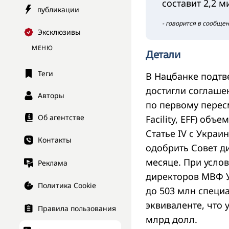
составит 2,2
публикации
- говорится в сообще
Эксклюзивы
МЕНЮ
Детали
Теги
В Нацбанке подтв
достигли соглашен
Авторы
по первому перес
Об агентстве
Facility, EFF) об
Статье IV с Укра
Контакты
одобрить Совет д
месяце. При усло
Реклама
директоров МВФ 
Политика Cookie
до 503 млн специа
эквиваленте, что
Правила пользования
млрд долл.