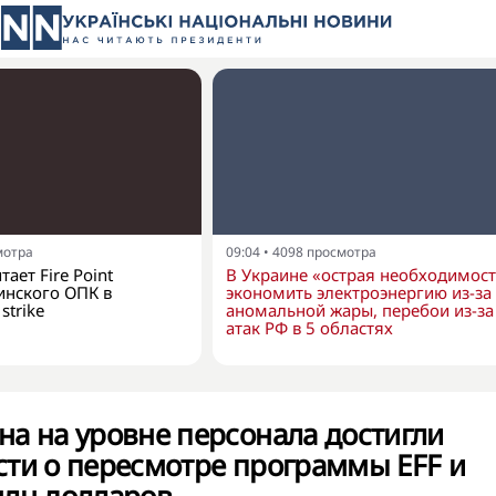
мотра
09:04
•
4098
просмотра
ает Fire Point
В Украине «острая необходимост
инского ОПК в
экономить электроэнергию из-за
strike
аномальной жары, перебои из-за
атак РФ в 5 областях
а на уровне персонала достигли
ти о пересмотре программы EFF и