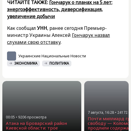
ЧИТАЙТЕ ТАКЖЕ:
Гончарук о планах на 5 лет:
энергоэффективность, диверсификация,
увеличение добычи
Как сообщал
УНН
, ранее сегодня Премьер-
министр Украины Алексей
Гончарук назвал
слухами свою отставку
.
Украинские Национальные Новости
ЭКОНОМИКА
ПОЛИТИКА
7 августа, 16:28
•
24172
п
00:05
•
9206
просмотра
Почти миллиард гр
Атака на Броварский район
свободу — Коломо
Киевской области: трое
продлили содержан