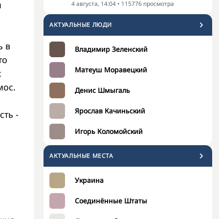
м
4 августа, 14:04
•
115776
просмотра
АКТУАЛЬНЫЕ ЛЮДИ
ь в
Владимир Зеленский
то
Матеуш Моравецкий
х
мос.
Денис Шмыгаль
Ярослав Качиньский
ть -
Игорь Коломойский
АКТУАЛЬНЫЕ МЕСТА
Украина
Соединённые Штаты