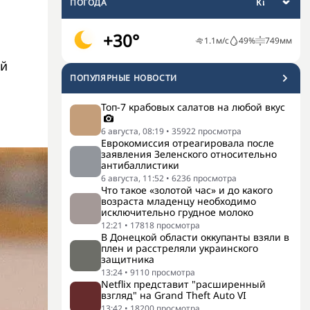
ПОГОДА
+30°
1.1
м/с
49
%
749
мм
ой
ПОПУЛЯРНЫЕ НОВОСТИ
Топ-7 крабовых салатов на любой вкус
6 августа, 08:19
•
35922
просмотра
Еврокомиссия отреагировала после
заявления Зеленского относительно
антибаллистики
6 августа, 11:52
•
6236
просмотра
Что такое «золотой час» и до какого
возраста младенцу необходимо
исключительно грудное молоко
12:21
•
17818
просмотра
В Донецкой области оккупанты взяли в
плен и расстреляли украинского
защитника
13:24
•
9110
просмотра
Netflix представит "расширенный
взгляд" на Grand Theft Auto VI
13:42
•
18200
просмотра