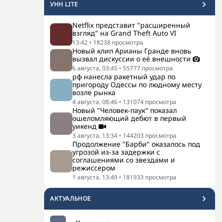
УНН LITE
Netflix представит "расширенный
взгляд" на Grand Theft Auto VI
13:42
•
18238
просмотра
Новый клип Арианы Гранде вновь
вызвал дискуссии о её внешности
6 августа, 03:45
•
55777
просмотра
рф нанесла ракетный удар по
пригороду Одессы по людному месту
возле рынка
4 августа, 08:46
•
131074
просмотра
Новый "Человек-паук" показал
ошеломляющий дебют в первый
уикенд
3 августа, 13:34
•
144203
просмотра
Продолжение "Барби" оказалось под
угрозой из-за задержки с
соглашениями со звездами и
режиссером
1 августа, 13:49
•
181933
просмотра
АКТУАЛЬНОЕ