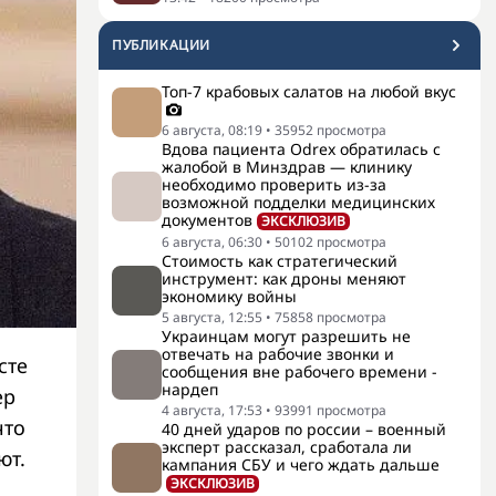
ПУБЛИКАЦИИ
Топ-7 крабовых салатов на любой вкус
6 августа, 08:19
•
35952
просмотра
Вдова пациента Odrex обратилась с
жалобой в Минздрав — клинику
необходимо проверить из-за
возможной подделки медицинских
документов
ЭКСКЛЮЗИВ
6 августа, 06:30
•
50102
просмотра
Стоимость как стратегический
инструмент: как дроны меняют
экономику войны
5 августа, 12:55
•
75858
просмотра
Украинцам могут разрешить не
отвечать на рабочие звонки и
сте
сообщения вне рабочего времени -
нардеп
ер
4 августа, 17:53
•
93991
просмотра
что
40 дней ударов по россии – военный
эксперт рассказал, сработала ли
ют.
кампания СБУ и чего ждать дальше
ЭКСКЛЮЗИВ