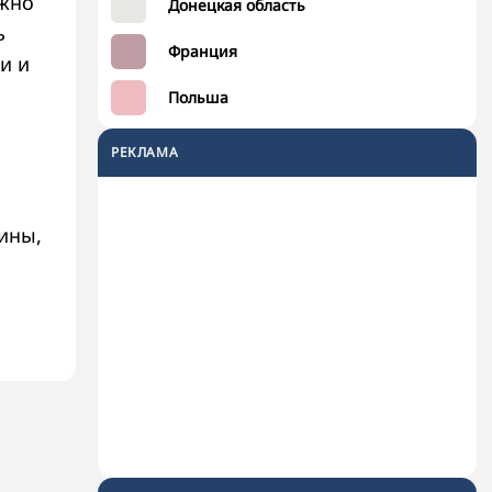
ужно
Донецкая область
ь
Франция
и и
Польша
РЕКЛАМА
ины,