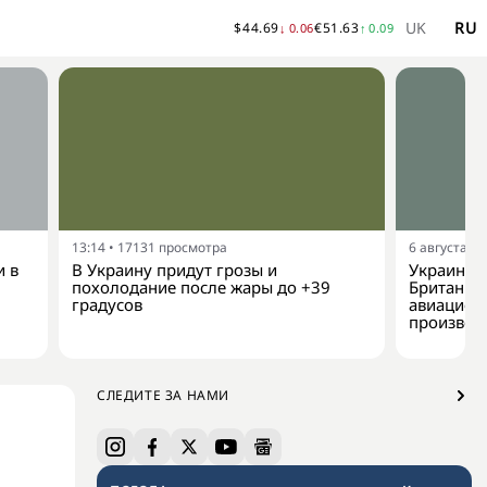
UK
RU
$
44.69
€
51.63
↓
0.06
↑
0.09
13:14
•
17131
просмотра
6 августа, 1
и в
В Украину придут грозы и
Украина 
похолодание после жары до +39
Британии 
градусов
авиацион
производ
СЛЕДИТЕ ЗА НАМИ