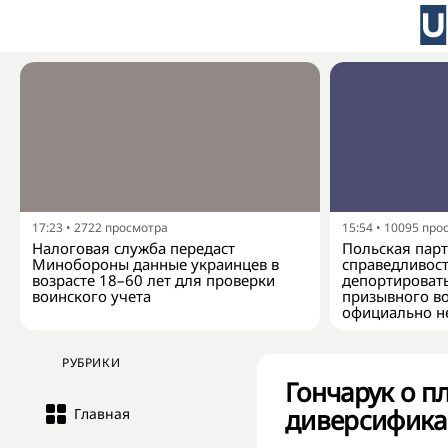
17:23
•
2722
просмотра
15:54
•
10095
про
Налоговая служба передаст
Польская парт
Минобороны данные украинцев в
справедливос
возрасте 18–60 лет для проверки
депортироват
воинского учета
призывного во
официально н
РУБРИКИ
Гончарук о п
диверсифика
Главная