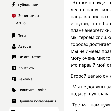
"Что точно будет
публикации
делать нашу экон
Эксклюзивы
направление на сл
изнутри, стать бо
МЕНЮ
плане энергетики
Теги
мы теряем слишко
городах достигает
Авторы
Мы не имеем прав
Об агентстве
могу очень много
это первый мой от
Контакты
Второй целью он 
Реклама
"Мы не должны зав
Политика Cookie
подчеркнул глава 
Правила пользования
"Третья - нам ну