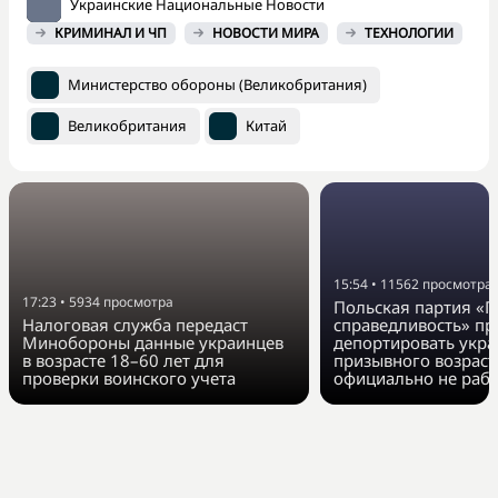
Украинские Национальные Новости
КРИМИНАЛ И ЧП
НОВОСТИ МИРА
ТЕХНОЛОГИИ
Министерство обороны (Великобритания)
Великобритания
Китай
15:54
•
11562
просмотра
17:23
•
5934
просмотра
Польская партия «П
Налоговая служба передаст
справедливость» п
Минобороны данные украинцев
депортировать укра
в возрасте 18–60 лет для
призывного возраст
проверки воинского учета
официально не раб