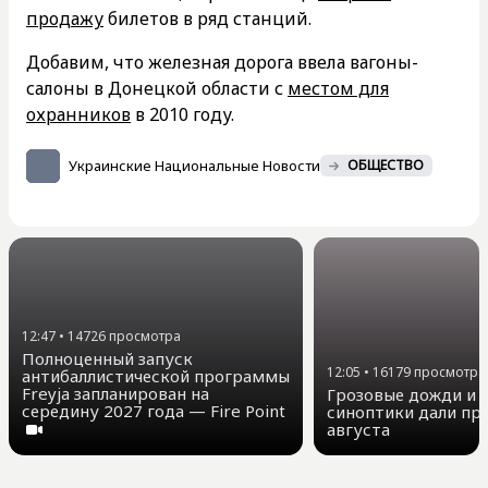
продажу
билетов в ряд станций.
Добавим, что железная дорога ввела вагоны-
салоны в Донецкой области с
местом для
охранников
в 2010 году.
Украинские Национальные Новости
ОБЩЕСТВО
12:47
•
14726
просмотра
Полноценный запуск
12:05
•
16179
просмотра
антибаллистической программы
Freyja запланирован на
Грозовые дожди и д
середину 2027 года — Fire Point
синоптики дали про
августа