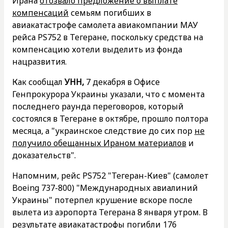
Ирана
отозвало предложение о выплате
компенсаций
семьям погибших в
авиакатастрофе самолета авиакомпании МАУ
рейса PS752 в Тегеране, поскольку средства на
компенсацию хотели выделить из фонда
нацразвития.
Как сообщал
УНН,
7 декабря в Офисе
Генпрокурора Украины указали, что с момента
последнего раунда переговоров, который
состоялся в Тегеране в октябре, прошло полтора
месяца, а "украинское следствие до сих пор
не
получило обещанных Ираном материалов
и
доказательств".
Напомним, рейс PS752 "Тегеран-Киев" (самолет
Boeing 737-800) "Международных авиалиний
Украины" потерпел крушение вскоре после
вылета из аэропорта Тегерана 8 января утром. В
результате авиакатастрофы погибли 176