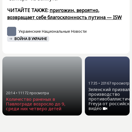
ЧИТАЙТЕ ТАКЖЕ:
пригожин, вероятно,
возвращает себе благосклонность путина — ISW
Украинские Национальные Новости
ВОЙНА В УКРАИНЕ
17:35
•
20167
просмотра
Зеленский призвал
20:14
•
11172
просмотра
производство
противобаллистиче
Количество раненых в
Freyja от российск
Павлограде возросло до 9,
видео
среди них четверо детей