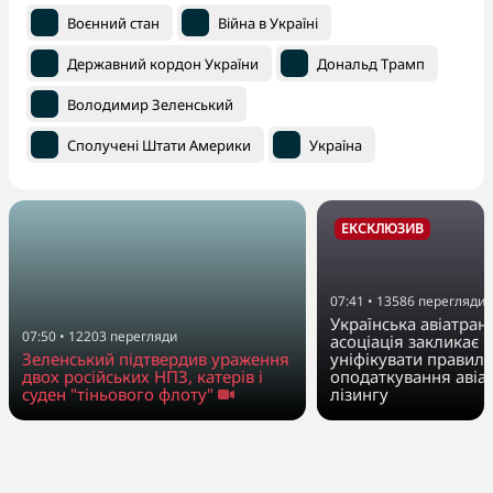
Воєнний стан
Війна в Україні
Державний кордон України
Дональд Трамп
Володимир Зеленський
Сполучені Штати Америки
Україна
ЕКСКЛЮЗИВ
07:41
•
13586
перегляди
Українська авіатран
07:50
•
12203
перегляди
асоціація закликає 
Зеленський підтвердив ураження
уніфікувати правила
двох російських НПЗ, катерів і
оподаткування авіа
суден "тіньового флоту"
лізингу