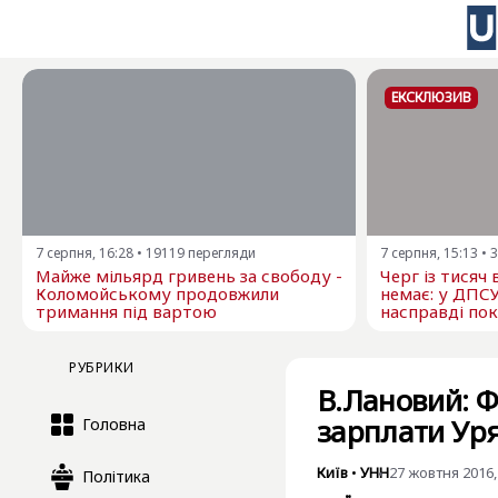
ЕКСКЛЮЗИВ
7 серпня, 16:28
•
19119
перегляди
7 серпня, 15:13
•
3
Майже мільярд гривень за свободу -
Черг із тисяч
Коломойському продовжили
немає: у ДПС
тримання під вартою
насправді пок
РУБРИКИ
В.Лановий: 
зарплати Ур
Головна
Київ
•
УНН
27 жовтня 2016,
Політика