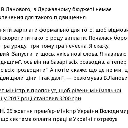
 В.Ланового, в Державному бюджеті немає
зпечення для такого підвищення.
ідняти зарплати формально для того, щоб відмов
 і скоротити такого роду виплати. Почалася боро
 гра уряду, при тому гра нечесна. Я скажу,
ий. Запустити щось, якісь нові слова. Я називаю
ящим“, ось він на базарі всіх розводив, а тепер 
всіх „розводити“. А потім скаже, що це не ми, ц
двищили ціни і так далі”, — резюмував В.Ланови
ет міністрів пропонує, щоб рівень мінімальної
і у 2017 році становив 3200 грн
.
Н
, 25 жовтня прем’єр-міністр України Володими
 що система оплати праці в Україні потребує