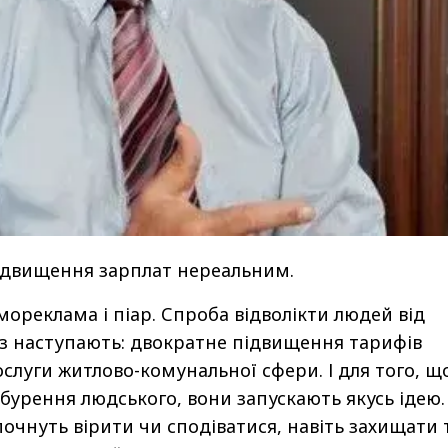
підвищення зарплат нереальним.
самореклама і піар. Спроба відволікти людей від
аз наступають: двократне підвищення тарифів
ослуги житлово-комунальної сфери. І для того, щ
бурення людського, вони запускають якусь ідею.
очнуть вірити чи сподіватися, навіть захищати 