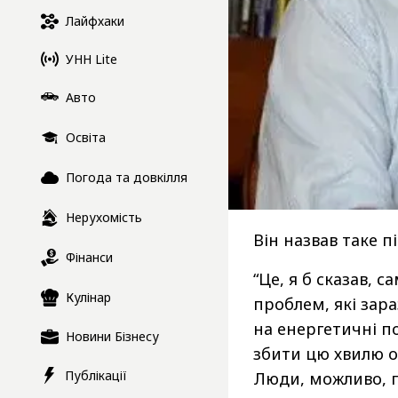
Лайфхаки
УНН Lite
Авто
Освіта
Погода та довкілля
Нерухомість
Він назвав таке 
Фінанси
“Це, я б сказав, 
Кулінар
проблем, які зар
на енергетичні п
Новини Бізнесу
збити цю хвилю о
Публікації
Люди, можливо, п