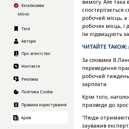
вимогу. Але така
Ексклюзиви
спостерігається с
МЕНЮ
робочий місць, а
робочих місць, і
Теги
їм підвищують за
Автори
ЧИТАЙТЕ ТАКОЖ
:
Про агентство
За словами В.Лан
Контакти
переведення прац
робочий тиждень,
Реклама
зарплати.
Політика Cookie
Крім того, нагол
призведе до зрост
Правила користування
“Люди отримають 
Архів
зауважив експерт