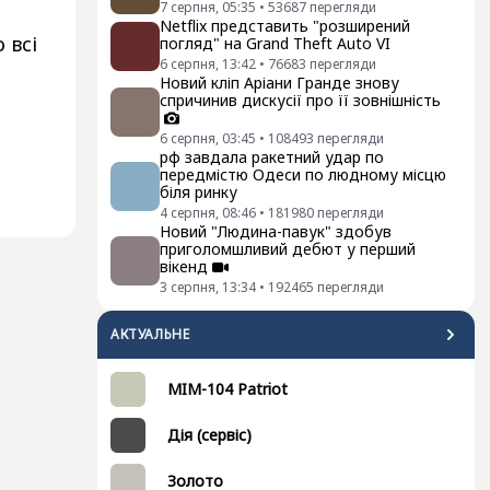
7 серпня, 05:35
•
53687
перегляди
Netflix представить "розширений
 всі
погляд" на Grand Theft Auto VI
6 серпня, 13:42
•
76683
перегляди
Новий кліп Аріани Гранде знову
спричинив дискусії про її зовнішність
6 серпня, 03:45
•
108493
перегляди
рф завдала ракетний удар по
передмістю Одеси по людному місцю
біля ринку
4 серпня, 08:46
•
181980
перегляди
Новий "Людина-павук" здобув
приголомшливий дебют у перший
вікенд
3 серпня, 13:34
•
192465
перегляди
АКТУАЛЬНЕ
MIM-104 Patriot
Дія (сервіс)
Золото