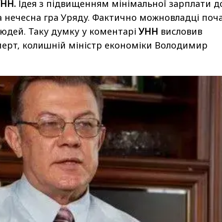
УНН.
Ідея з підвищенням мінімальної зарплати д
та нечесна гра Уряду. Фактично можновладці поч
юдей. Таку думку у коментарі
УНН
висловив
перт, колишній міністр економіки Володимир