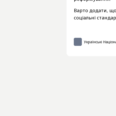
Варто додати, що 
соціальні станда
Українські Націон