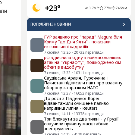
о
+23°
3.7
м/с
77
%
746
мм
али
ПОПУЛЯРНI НОВИНИ
ГУР заявило про "парад" Magura біля
Криму "до Дня Ялти" - показали
ексклюзивні кадри
7 серпня, 13:26
•
20732
перегляди
рф здійснила одну з наймасованіших
атак на "Укрнафту", пошкоджено сім
об’єктів видобутку
7 серпня, 13:33
•
10311
перегляди
Саудівська Аравія, Туреччина і
Пакистан підписали пакт про взаємну
оборону за зразком НАТО
7 серпня, 13:37
•
16053
перегляди
До росії з Південної Кореї
відвантажили очищене паливо
наприкінці липня - Reuters
7 серпня, 14:11
•
13378
перегляди
Три блекаути за два тижні - у Грузії
озвучили причину масштабних
знеструмлень
7 серпня, 14:15
•
4128
перегляди