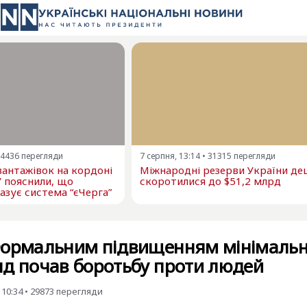
4436
перегляди
7 серпня, 13:14
•
31315
перегляди
 вантажівок на кордоні
Міжнародні резерви України д
У пояснили, що
скоротилися до $51,2 млрд
азує система “єЧерга”
Формальним підвищенням мінімальн
яд почав боротьбу проти людей
 10:34
•
29873
перегляди