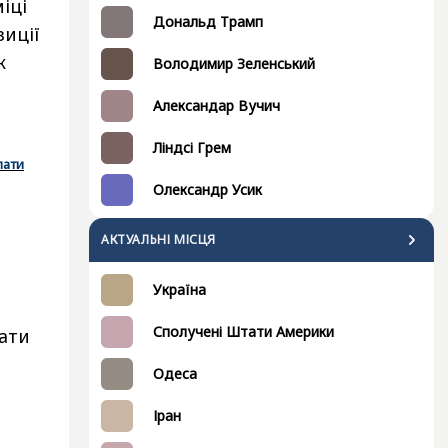
іці
Дональд Трамп
зиції
к
Володимир Зеленський
Александар Вучич
Ліндсі Грем
лати
Олександр Усик
АКТУАЛЬНІ МІСЦЯ
Україна
Сполучені Штати Америки
лати
Одеса
Іран