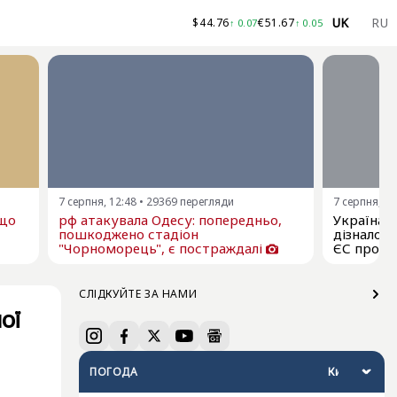
UK
RU
$
44.76
€
51.67
↑
0.07
↑
0.05
7 серпня, 12:48
•
29369
перегляди
7 серпня, 11
ещо
рф атакувала Одесу: попередньо,
Україна я
пошкоджено стадіон
дізналос
"Чорноморець", є постраждалі
ЄС про р
СЛІДКУЙТЕ ЗА НАМИ
ої
ПОГОДА