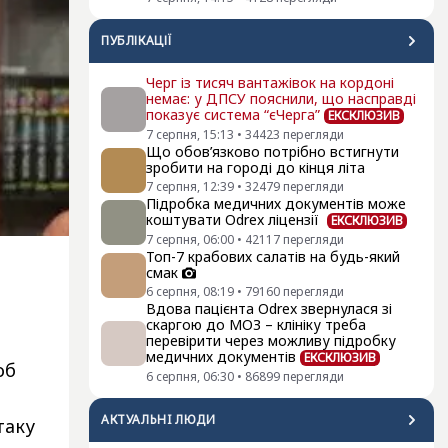
ПУБЛІКАЦІЇ
Черг із тисяч вантажівок на кордоні
немає: у ДПСУ пояснили, що насправді
показує система “єЧерга”
ЕКСКЛЮЗИВ
7 серпня, 15:13
•
34423
перегляди
Що обов’язково потрібно встигнути
зробити на городі до кінця літа
7 серпня, 12:39
•
32479
перегляди
Підробка медичних документів може
коштувати Odrex ліцензії
ЕКСКЛЮЗИВ
7 серпня, 06:00
•
42117
перегляди
Топ-7 крабових салатів на будь-який
смак
6 серпня, 08:19
•
79160
перегляди
Вдова пацієнта Odrex звернулася зі
скаргою до МОЗ – клініку треба
перевірити через можливу підробку
медичних документів
ЕКСКЛЮЗИВ
об
6 серпня, 06:30
•
86899
перегляди
АКТУАЛЬНI ЛЮДИ
таку