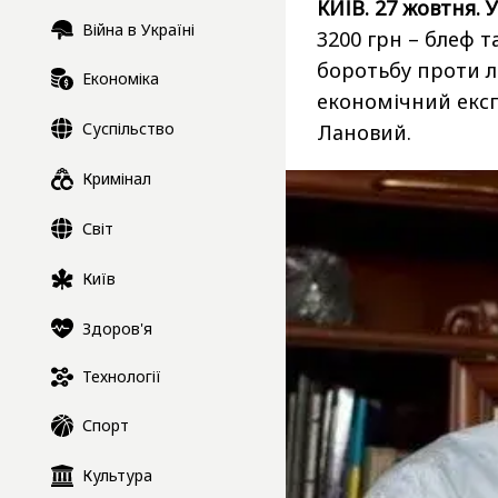
КИЇВ. 27 жовтня. 
Війна в Україні
3200 грн – блеф 
боротьбу проти л
Економіка
економічний екс
Суспільство
Лановий.
Кримінал
Світ
Київ
Здоров'я
Технології
Спорт
Культура