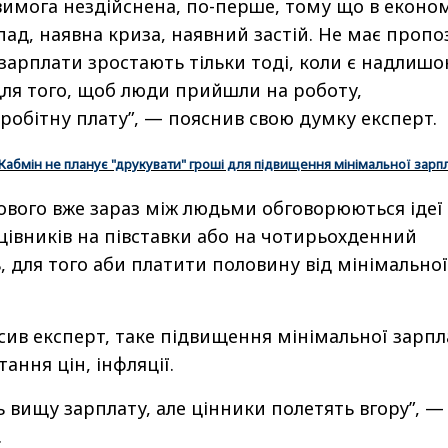
 вимога нездійснена, по-перше, тому що в економ
пад, наявна криза, наявний застій. Не має пропо
 зарплати зростають тільки тоді, коли є надлишо
 для того, щоб люди прийшли на роботу,
робітну плату”, — пояснив свою думку експерт.
Кабмін не планує "друкувати" гроші для підвищення мінімальної зарп
ового вже зараз між людьми обговорюються ідеї
івників на півставки або на чотирьохденний
 для того аби платити половину від мінімальної
осив експерт, таке підвищення мінімальної зарп
ання цін, інфляції.
вищу зарплату, але цінники полетять вгору”, —
.