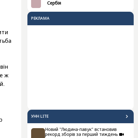
Сербія
РЕКЛАМА
ити
тьба
він
е ж
й.
УНН LITE
р
Новий "Людина-павук" встановив
рекорд зборів за перший тиждень