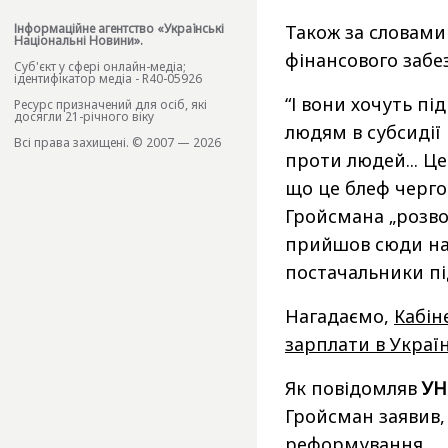
Також за словами
Інформаційне агентство «Українські
Національні Новини».
фінансового забе
Cуб'єкт у сфері онлайн-медіа;
ідентифікатор медіа - R40-05926
“І вони хочуть п
Ресурс призначений для осіб, які
досягли 21-річного віку
людям в субсидії
Всі права захищені. © 2007 — 2026
проти людей... Це
що це блеф чергов
Гройсмана „розвод
прийшов сюди нас 
постачальники пі
Нагадаємо,
Кабін
зарплати в Україн
Як повідомляв
УН
Гройсман заявив,
реформування.