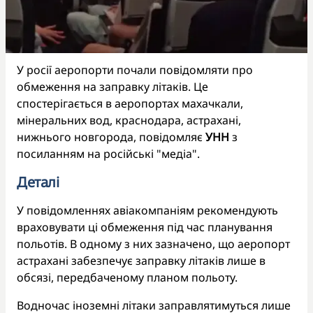
У росії аеропорти почали повідомляти про
обмеження на заправку літаків. Це
спостерігається в аеропортах махачкали,
мінеральних вод, краснодара, астрахані,
нижнього новгорода, повідомляє
УНН
з
посиланням на російські "медіа".
Деталі
У повідомленнях авіакомпаніям рекомендують
враховувати ці обмеження під час планування
польотів. В одному з них зазначено, що аеропорт
астрахані забезпечує заправку літаків лише в
обсязі, передбаченому планом польоту.
Водночас іноземні літаки заправлятимуться лише