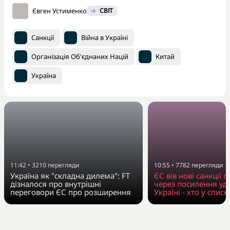
Євген Устименко
СВІТ
Санкції
Війна в Україні
Організація Об'єднаних Націй
Китай
Україна
11:42
•
3210
перегляди
10:55
•
7782
перегляди
Україна як "складна дилема": FT
ЄС вів нові санкції п
дізналося про внутрішні
через посилення уда
переговори ЄС про розширення
Україні - хто у списк