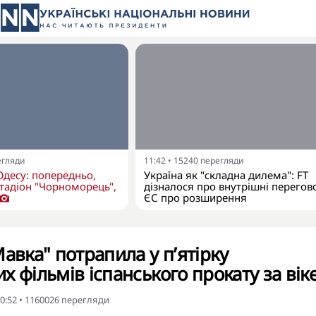
егляди
11:42
•
15240
перегляди
Одесу: попередньо,
Україна як "складна дилема": FT
тадіон "Чорноморець",
дізналося про внутрішні перегов
ЄС про розширення
авка" потрапила у п’ятірку
х фільмів іспанського прокату за вік
0:52
•
1160026
перегляди