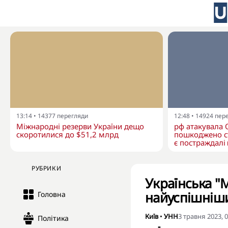
13:14
•
14377
перегляди
12:48
•
14924
пер
Міжнародні резерви України дещо
рф атакувала 
скоротилися до $51,2 млрд
пошкоджено с
є постраждалі
РУБРИКИ
Українська "М
найуспішніши
Головна
Київ
•
УНН
3 травня 2023, 0
Політика