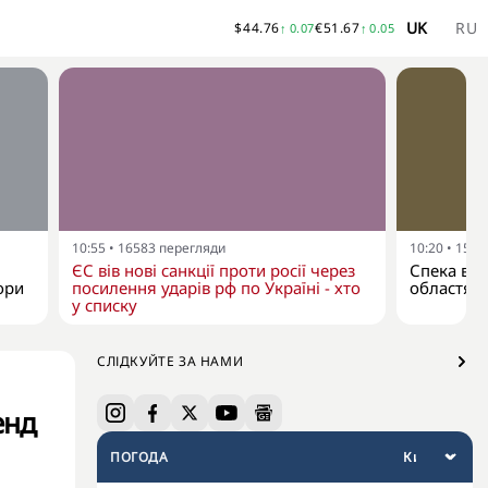
UK
RU
$
44.76
€
51.67
↑
0.07
↑
0.05
10:55
•
16583
перегляди
10:20
•
1565
ЄС вів нові санкції проти росії через
Спека в У
ори
посилення ударів рф по Україні - хто
областях
у списку
СЛІДКУЙТЕ ЗА НАМИ
енд
ПОГОДА