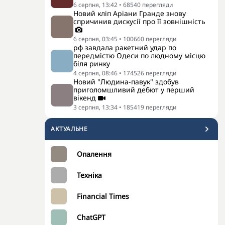
6 серпня, 13:42
•
68540
перегляди
Новий кліп Аріани Гранде знову
спричинив дискусії про її зовнішність
6 серпня, 03:45
•
100660
перегляди
рф завдала ракетний удар по
передмістю Одеси по людному місцю
біля ринку
4 серпня, 08:46
•
174526
перегляди
Новий "Людина-павук" здобув
приголомшливий дебют у перший
вікенд
3 серпня, 13:34
•
185419
перегляди
АКТУАЛЬНЕ
Опалення
Техніка
Financial Times
ChatGPT