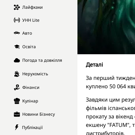
Лайфхаки
УНН Lite
Авто
Освіта
Погода та довкілля
Деталі
Нерухомість
За перший тиждень
куплено 50 064 кви
Фінанси
Завдяки цим резул
Кулінар
фільмів іспансько
Новини Бізнесу
прокату за вікенд
екшену "FATUM", т
Публікації
дистрибуторів.