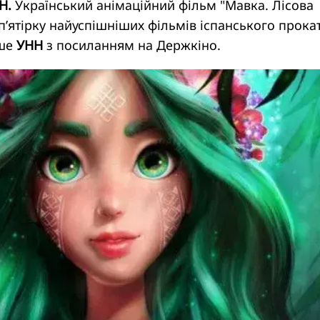
Н.
Український анімаційний фільм "Мавка. Лісова
 п’ятірку найуспішніших фільмів іспанського прокат
ише
УНН
з посиланням на Держкіно.