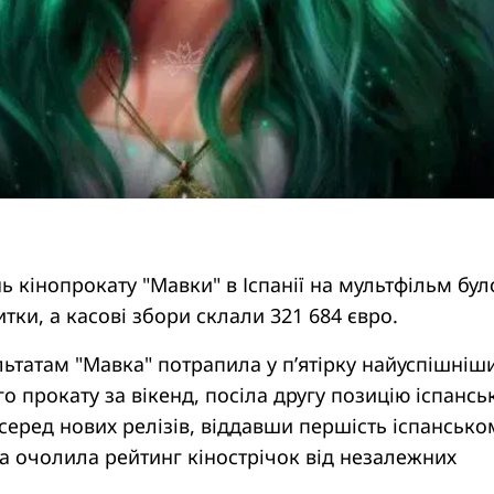
 кінопрокату "Мавки" в Іспанії на мультфільм бул
тки, а касові збори склали 321 684 євро.
ьтатам "Мавка" потрапила у п’ятірку найуспішніш
го прокату за вікенд, посіла другу позицію іспансь
 серед нових релізів, віддавши першість іспансько
а очолила рейтинг кінострічок від незалежних