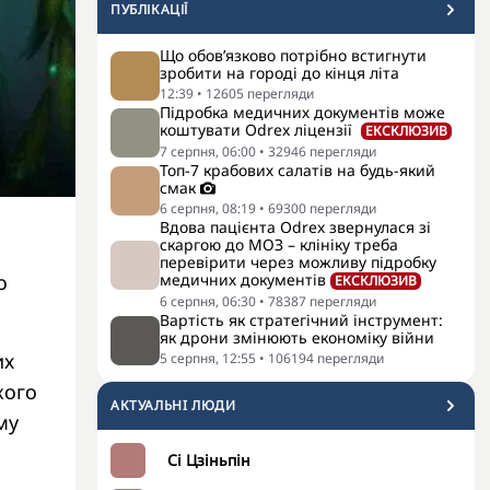
ПУБЛІКАЦІЇ
Що обов’язково потрібно встигнути
зробити на городі до кінця літа
12:39
•
12605
перегляди
Підробка медичних документів може
коштувати Odrex ліцензії
ЕКСКЛЮЗИВ
7 серпня, 06:00
•
32946
перегляди
Топ-7 крабових салатів на будь-який
смак
6 серпня, 08:19
•
69300
перегляди
Вдова пацієнта Odrex звернулася зі
скаргою до МОЗ – клініку треба
перевірити через можливу підробку
о
медичних документів
ЕКСКЛЮЗИВ
6 серпня, 06:30
•
78387
перегляди
Вартість як стратегічний інструмент:
як дрони змінюють економіку війни
их
5 серпня, 12:55
•
106194
перегляди
кого
АКТУАЛЬНI ЛЮДИ
му
Сі Цзіньпін