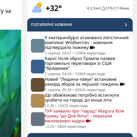
+32°
2.5
м/с
51
%
746
мм
у за
ПОПУЛЯРНI НОВИНИ
У єкатеринбурзі атаковано логістичний
комплекс Wildberries - компанія
підтвердила пожежу
7 серпня, 04:51
•
12904
перегляди
Карні після образ Трампа назвав
торговельні переговори зі США
"бридкими"
7 серпня, 04:58
•
15809
перегляди
Новий "Людина-павук" встановив
рекорд зборів за перший тиждень
7 серпня, 05:35
•
42926
перегляди
Що обов’язково потрібно встигнути
зробити на городі до кінця літа
12:39
•
12472
перегляди
ГУР заявило про "парад" Magura біля
Криму "до Дня Ялти" - показали
ексклюзивні кадри
13:26
•
6804
перегляди