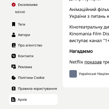
Ексклюзиви
Анімаційний філь
МЕНЮ
України з питань 
Теги
Кінотеатральну ди
Kinomania Film Di
Автори
виступає канал "1+
Про агентство
Нагадаємо
Контакти
Netflix
показав
тре
Реклама
Українські Націо
Політика Cookie
Правила користування
Архів